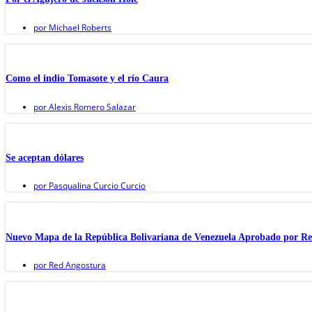
por
Michael Roberts
Como el indio Tomasote y el río Caura
por
Alexis Romero Salazar
Se aceptan dólares
por
Pasqualina Curcio Curcio
Nuevo Mapa de la República Bolivariana de Venezuela Aprobado por Re
por
Red Angostura