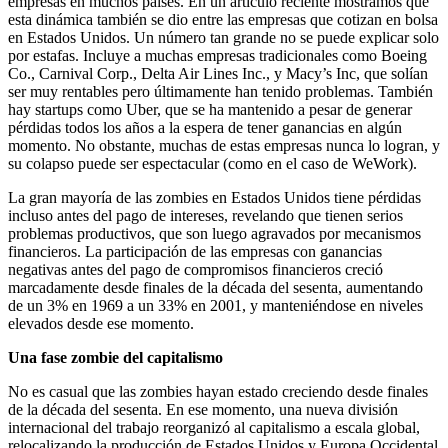
empresas en muchos países. En un artículo reciente mostramos que
esta dinámica también se dio entre las empresas que cotizan en bolsa
en Estados Unidos. Un número tan grande no se puede explicar solo
por estafas. Incluye a muchas empresas tradicionales como Boeing
Co., Carnival Corp., Delta Air Lines Inc., y Macy’s Inc, que solían
ser muy rentables pero últimamente han tenido problemas. También
hay startups como Uber, que se ha mantenido a pesar de generar
pérdidas todos los años a la espera de tener ganancias en algún
momento. No obstante, muchas de estas empresas nunca lo logran, y
su colapso puede ser espectacular (como en el caso de WeWork).
La gran mayoría de las zombies en Estados Unidos tiene pérdidas
incluso antes del pago de intereses, revelando que tienen serios
problemas productivos, que son luego agravados por mecanismos
financieros. La participación de las empresas con ganancias
negativas antes del pago de compromisos financieros creció
marcadamente desde finales de la década del sesenta, aumentando
de un 3% en 1969 a un 33% en 2001, y manteniéndose en niveles
elevados desde ese momento.
Una fase zombie del capitalismo
No es casual que las zombies hayan estado creciendo desde finales
de la década del sesenta. En ese momento, una nueva división
internacional del trabajo reorganizó al capitalismo a escala global,
relocalizando la producción de Estados Unidos y Europa Occidental