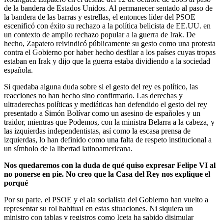
de la bandera de Estados Unidos. Al permanecer sentado al paso de
la bandera de las barras y estrellas, el entonces líder del PSOE
escenificó con éxito su rechazo a la política belicista de EE.UU. en
un contexto de amplio rechazo popular a la guerra de Irak. De
hecho, Zapatero reivindicó públicamente su gesto como una protesta
contra el Gobierno por haber hecho desfilar a los países cuyas tropas
estaban en Irak y dijo que la guerra estaba dividiendo a la sociedad
española.
Si quedaba alguna duda sobre si el gesto del rey es político, las
reacciones no han hecho sino confirmarlo. Las derechas y
ultraderechas políticas y mediáticas han defendido el gesto del rey
presentado a Simón Bolívar como un asesino de españoles y un
traidor, mientras que Podemos, con la ministra Belarra a la cabeza, y
las izquierdas independentistas, así como la escasa prensa de
izquierdas, lo han definido como una falta de respeto institucional a
un símbolo de la libertad latinoamericana.
Nos quedaremos con la duda de qué quiso expresar Felipe VI al
no ponerse en pie. No creo que la Casa del Rey nos explique el
porqué
Por su parte, el PSOE y el ala socialista del Gobierno han vuelto a
representar su rol habitual en estas situaciones. Ni siquiera un
ministro con tablas y registros como Iceta ha sabido disimular