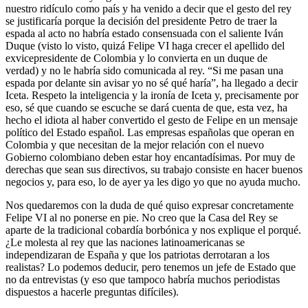
nuestro ridículo como país y ha venido a decir que el gesto del rey
se justificaría porque la decisión del presidente Petro de traer la
espada al acto no habría estado consensuada con el saliente Iván
Duque (visto lo visto, quizá Felipe VI haga crecer el apellido del
exvicepresidente de Colombia y lo convierta en un duque de
verdad) y no le habría sido comunicada al rey. “Si me pasan una
espada por delante sin avisar yo no sé qué haría”, ha llegado a decir
Iceta. Respeto la inteligencia y la ironía de Iceta y, precisamente por
eso, sé que cuando se escuche se dará cuenta de que, esta vez, ha
hecho el idiota al haber convertido el gesto de Felipe en un mensaje
político del Estado español. Las empresas españolas que operan en
Colombia y que necesitan de la mejor relación con el nuevo
Gobierno colombiano deben estar hoy encantadísimas. Por muy de
derechas que sean sus directivos, su trabajo consiste en hacer buenos
negocios y, para eso, lo de ayer ya les digo yo que no ayuda mucho.
Nos quedaremos con la duda de qué quiso expresar concretamente
Felipe VI al no ponerse en pie. No creo que la Casa del Rey se
aparte de la tradicional cobardía borbónica y nos explique el porqué.
¿Le molesta al rey que las naciones latinoamericanas se
independizaran de España y que los patriotas derrotaran a los
realistas? Lo podemos deducir, pero tenemos un jefe de Estado que
no da entrevistas (y eso que tampoco habría muchos periodistas
dispuestos a hacerle preguntas difíciles).