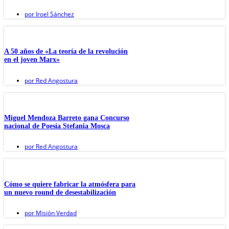
por
Iroel Sánchez
A 50 años de «La teoría de la revolución
en el joven Marx»
por
Red Angostura
Miguel Mendoza Barreto gana Concurso
nacional de Poesía Stefania Mosca
por
Red Angostura
Cómo se quiere fabricar la atmósfera para
un nuevo round de desestabilización
por
Misión Verdad