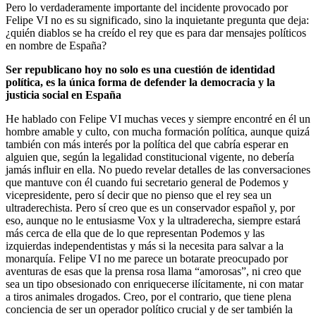
Pero lo verdaderamente importante del incidente provocado por
Felipe VI no es su significado, sino la inquietante pregunta que deja:
¿quién diablos se ha creído el rey que es para dar mensajes políticos
en nombre de España?
Ser republicano hoy no solo es una cuestión de identidad
política, es la única forma de defender la democracia y la
justicia social en España
He hablado con Felipe VI muchas veces y siempre encontré en él un
hombre amable y culto, con mucha formación política, aunque quizá
también con más interés por la política del que cabría esperar en
alguien que, según la legalidad constitucional vigente, no debería
jamás influir en ella. No puedo revelar detalles de las conversaciones
que mantuve con él cuando fui secretario general de Podemos y
vicepresidente, pero sí decir que no pienso que el rey sea un
ultraderechista. Pero sí creo que es un conservador español y, por
eso, aunque no le entusiasme Vox y la ultraderecha, siempre estará
más cerca de ella que de lo que representan Podemos y las
izquierdas independentistas y más si la necesita para salvar a la
monarquía. Felipe VI no me parece un botarate preocupado por
aventuras de esas que la prensa rosa llama “amorosas”, ni creo que
sea un tipo obsesionado con enriquecerse ilícitamente, ni con matar
a tiros animales drogados. Creo, por el contrario, que tiene plena
conciencia de ser un operador político crucial y de ser también la