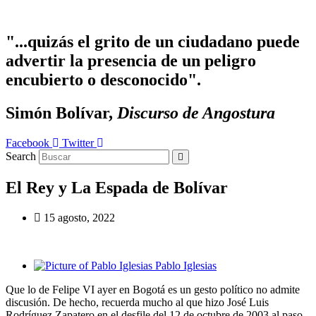
Ir
al
contenido
"...quizás el grito de un ciudadano puede
advertir la presencia de un peligro
encubierto o desconocido".
Simón Bolívar,
Discurso de Angostura
Facebook
Twitter
Search
El Rey y La Espada de Bolívar
15 agosto, 2022
Pablo Iglesias
Que lo de Felipe VI ayer en Bogotá es un gesto político no admite
discusión. De hecho, recuerda mucho al que hizo José Luis
Rodríguez Zapatero en el desfile del 12 de octubre de 2003 al paso