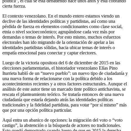
política”, el cual se está debatiendo hace unos años y está cobrando
cierta fuerza.
El contexto venezolano. En el mundo entero estamos viendo un
declive de las identidades políticas y partidistas, así como una
pérdida de fuerza en elementos condicionantes como clase social,
etnia o nivel socioeconómico; agrupándose cada vez más por
demandas o temas de interés. Por esto mismo, muchos esfuerzos
electorales han ido migrando de la orientación de apelar a las
identidades partidistas sólidas, hacia ubicar temas de interés o
empatía emocional para conectar y captar electores.
Luego de la victoria opositora del 6 de diciembre de 2015 en las
elecciones parlamentarias, el historiador venezolano Elías Pino
Iturrieta habló de un “nuevo pueblo”: un nuevo tipo de ciudadanía y
una nueva forma de relacionarse con la política debido a los
acontecimientos recientes y a otros factores estructurales. Aunque el
análisis de este autor tiene un marcado tinte político antichavista, se
rescata el planteamiento teórico. Se trataría entonces de una nueva
ciudadanía que estaría dejando atrás las identidades políticas
tradicionales y la fidelidad partidista, para votar “por sí mismo” más
que por una opción política particular.
Aquí entra un abanico de opciones: la migración del voto o “voto
castigo”, la abstención o la búsqueda de actores no tradicionales.
Esto quedó demostrado cuando luego de que en 2015 la derecha