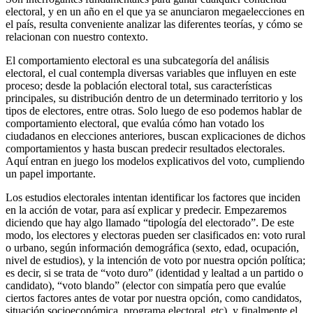
electoral, y en un año en el que ya se anunciaron megaelecciones en
el país, resulta conveniente analizar las diferentes teorías, y cómo se
relacionan con nuestro contexto.
El comportamiento electoral es una subcategoría del análisis
electoral, el cual contempla diversas variables que influyen en este
proceso; desde la población electoral total, sus características
principales, su distribución dentro de un determinado territorio y los
tipos de electores, entre otras. Solo luego de eso podemos hablar de
comportamiento electoral, que evalúa cómo han votado los
ciudadanos en elecciones anteriores, buscan explicaciones de dichos
comportamientos y hasta buscan predecir resultados electorales.
Aquí entran en juego los modelos explicativos del voto, cumpliendo
un papel importante.
Los estudios electorales intentan identificar los factores que inciden
en la acción de votar, para así explicar y predecir. Empezaremos
diciendo que hay algo llamado “tipología del electorado”. De este
modo, los electores y electoras pueden ser clasificados en: voto rural
o urbano, según información demográfica (sexto, edad, ocupación,
nivel de estudios), y la intención de voto por nuestra opción política;
es decir, si se trata de “voto duro” (identidad y lealtad a un partido o
candidato), “voto blando” (elector con simpatía pero que evalúe
ciertos factores antes de votar por nuestra opción, como candidatos,
situación socioeconómica, programa electoral, etc), y finalmente el