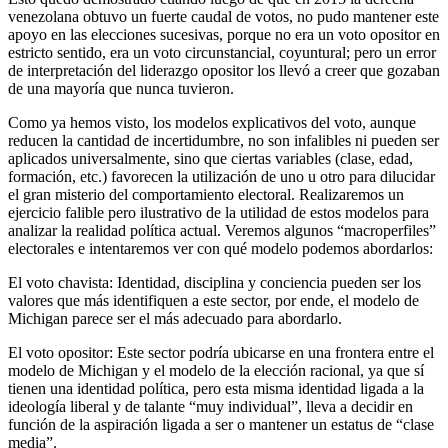
venezolana obtuvo un fuerte caudal de votos, no pudo mantener este
apoyo en las elecciones sucesivas, porque no era un voto opositor en
estricto sentido, era un voto circunstancial, coyuntural; pero un error
de interpretación del liderazgo opositor los llevó a creer que gozaban
de una mayoría que nunca tuvieron.
Como ya hemos visto, los modelos explicativos del voto, aunque
reducen la cantidad de incertidumbre, no son infalibles ni pueden ser
aplicados universalmente, sino que ciertas variables (clase, edad,
formación, etc.) favorecen la utilización de uno u otro para dilucidar
el gran misterio del comportamiento electoral. Realizaremos un
ejercicio falible pero ilustrativo de la utilidad de estos modelos para
analizar la realidad política actual. Veremos algunos “macroperfiles”
electorales e intentaremos ver con qué modelo podemos abordarlos:
El voto chavista: Identidad, disciplina y conciencia pueden ser los
valores que más identifiquen a este sector, por ende, el modelo de
Michigan parece ser el más adecuado para abordarlo.
El voto opositor: Este sector podría ubicarse en una frontera entre el
modelo de Michigan y el modelo de la elección racional, ya que sí
tienen una identidad política, pero esta misma identidad ligada a la
ideología liberal y de talante “muy individual”, lleva a decidir en
función de la aspiración ligada a ser o mantener un estatus de “clase
media”.