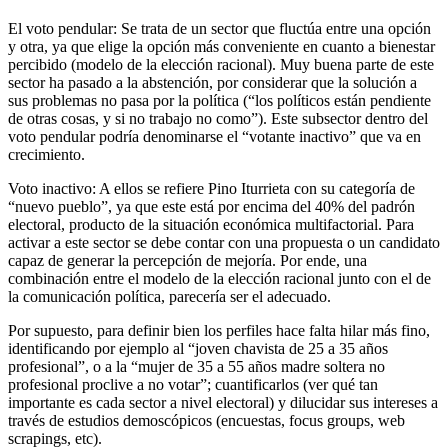
El voto pendular: Se trata de un sector que fluctúa entre una opción
y otra, ya que elige la opción más conveniente en cuanto a bienestar
percibido (modelo de la elección racional). Muy buena parte de este
sector ha pasado a la abstención, por considerar que la solución a
sus problemas no pasa por la política (“los políticos están pendiente
de otras cosas, y si no trabajo no como”). Este subsector dentro del
voto pendular podría denominarse el “votante inactivo” que va en
crecimiento.
Voto inactivo: A ellos se refiere Pino Iturrieta con su categoría de
“nuevo pueblo”, ya que este está por encima del 40% del padrón
electoral, producto de la situación económica multifactorial. Para
activar a este sector se debe contar con una propuesta o un candidato
capaz de generar la percepción de mejoría. Por ende, una
combinación entre el modelo de la elección racional junto con el de
la comunicación política, parecería ser el adecuado.
Por supuesto, para definir bien los perfiles hace falta hilar más fino,
identificando por ejemplo al “joven chavista de 25 a 35 años
profesional”, o a la “mujer de 35 a 55 años madre soltera no
profesional proclive a no votar”; cuantificarlos (ver qué tan
importante es cada sector a nivel electoral) y dilucidar sus intereses a
través de estudios demoscópicos (encuestas, focus groups, web
scrapings, etc).