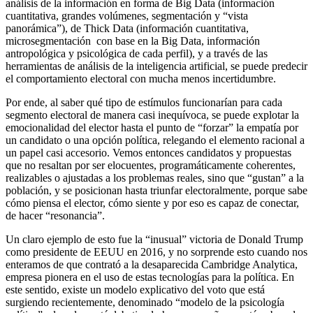
análisis de la información en forma de Big Data (información
cuantitativa, grandes volúmenes, segmentación y “vista
panorámica”), de Thick Data (información cuantitativa,
microsegmentación con base en la Big Data, información
antropológica y psicológica de cada perfil), y a través de las
herramientas de análisis de la inteligencia artificial, se puede predecir
el comportamiento electoral con mucha menos incertidumbre.
Por ende, al saber qué tipo de estímulos funcionarían para cada
segmento electoral de manera casi inequívoca, se puede explotar la
emocionalidad del elector hasta el punto de “forzar” la empatía por
un candidato o una opción política, relegando el elemento racional a
un papel casi accesorio. Vemos entonces candidatos y propuestas
que no resaltan por ser elocuentes, programáticamente coherentes,
realizables o ajustadas a los problemas reales, sino que “gustan” a la
población, y se posicionan hasta triunfar electoralmente, porque sabe
cómo piensa el elector, cómo siente y por eso es capaz de conectar,
de hacer “resonancia”.
Un claro ejemplo de esto fue la “inusual” victoria de Donald Trump
como presidente de EEUU en 2016, y no sorprende esto cuando nos
enteramos de que contrató a la desaparecida Cambridge Analytica,
empresa pionera en el uso de estas tecnologías para la política. En
este sentido, existe un modelo explicativo del voto que está
surgiendo recientemente, denominado “modelo de la psicología