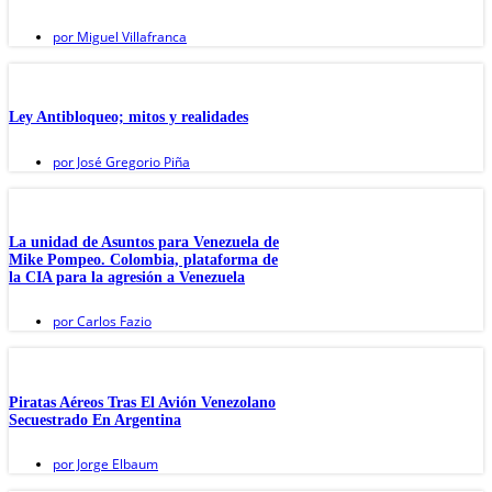
por
Miguel Villafranca
Ley Antibloqueo; mitos y realidades
por
José Gregorio Piña
La unidad de Asuntos para Venezuela de
Mike Pompeo. Colombia, plataforma de
la CIA para la agresión a Venezuela
por
Carlos Fazio
Piratas Aéreos Tras El Avión Venezolano
Secuestrado En Argentina
por
Jorge Elbaum