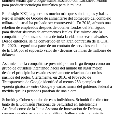
también señala que Google estaba asociado con Lockheed Martin
para producir tecnología futurística para la milicia.
En el siglo XXI, la guerra es mucho más que solo tanques y balas.
Pero el intento de Google de alimentarse del comedero del complejo
militar-industrial ha probado ser controversial. En 2018, afrontó una
rebelión de empleados después de obtener fondos del Pentágono
para diseñar sistemas de armamentos letales. Ese mismo año la
compañía dejó de usar su lema de toda la vida «no seas malvado».
Desde entonces, se ha convertido en un gran contratista de la CIA.
En 2020, aseguró una parte de un contrato de servicios en la nube
de la CIA por el supuesto valor de «decenas de miles de millones de
dólares».
Así, mientras la compañía se presentó por un largo tiempo como un
grupo de outsiders intentando hacer del mundo un lugar mejor,
desde el principio ha estado estrechamente relacionada con los
pasillos del poder. Ciertamente, en 2016, el Proyecto de
Transparencia de Google identificó al menos 258 ejemplos de
«puerta giratoria» entre Google y varias ramas del gobierno federal a
medida que las personas pasaban de una a otra.
Schmidt y Cohen son dos de esos individuos. Schmidt fue director
tanto de la Comisión Nacional de Seguridad en Inteligencia
Artificial como de la Junta Asesora de Innovación de Defensa,
cuerpos creados para ayudar al Silicon Valley a asistir al ejército