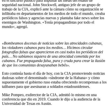
en el discurso público para impulsar las metas del estado de
seguridad nacional. John Stockwell, antiguo jefe de un grupo de
trabajo de la CIA, explicó ante la cámara cómo su organización se
infiltraba en departamentos de los medios de todo el mundo, creaba
periódicos falsos y agencias nuevas y plantaba fake news sobre los
enemigos de Washington. «Tenía propagandistas por todo el
mundo», agregó.
«Bombeamos docenas de noticias sobre las atrocidades cubanas,
los violadores cubanos para los medios… Hicimos circular
fotografías falsas que aparecieron en casi todos los periódicos del
país… No sabíamos siquiera de una atrocidad cometida por los
cubanos. Fue propaganda falsa, pura y cruda para crear la ilusión
de que los comunistas desayunaban bebés».
Esto continúa hasta el día de hoy, con la CIA promoviendo noticias
dudosas sobre el denominado «síndrome de la Habana» y cómo
supuestamente el gobierno ruso estaba ofreciendo recompensas a los
talibanes para que asesinaran a soldados estadounidenses.
Mike Pompeo, exdirector de la CIA, admitió lo mismo en una
conferencia que dio en 2019. Cuando le dijo a la audiencia de la
Universidad de Texas en Austin.