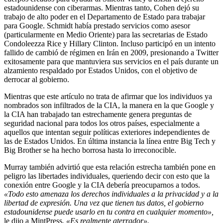
estadounidense con ciberarmas. Mientras tanto, Cohen dejó su
trabajo de alto poder en el Departamento de Estado para trabajar
para Google. Schmidt había prestado servicios como asesor
(particularmente en Medio Oriente) para las secretarias de Estado
Condoleezza Rice y Hillary Clinton. Incluso participó en un intento
fallido de cambió de régimen en Irán en 2009, presionando a Twitter
exitosamente para que mantuviera sus servicios en el país durante un
alzamiento respaldado por Estados Unidos, con el objetivo de
derrocar al gobierno.
Mientras que este artículo no trata de afirmar que los individuos ya
nombrados son infiltrados de la CIA, la manera en la que Google y
la CIA han trabajado tan estrechamente genera preguntas de
seguridad nacional para todos los otros países, especialmente a
aquellos que intentan seguir políticas exteriores independientes de
las de Estados Unidos. En última instancia la línea entre Big Tech y
Big Brother se ha hecho borrosa hasta lo irreconocible.
Murray también advirtió que esta relación estrecha también pone en
peligro las libertades individuales, queriendo decir con esto que la
conexión entre Google y la CIA debería preocuparnos a todos.
«Todo esto amenaza los derechos individuales a la privacidad y a la
libertad de expresión. Una vez que tienen tus datos, el gobierno
estadounidense puede usarlo en tu contra en cualquier momento»,
le dijo a MintPress
. «Es realmente aterrador».