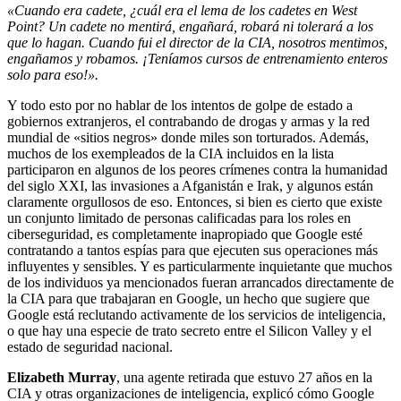
«Cuando era cadete, ¿cuál era el lema de los cadetes en West
Point? Un cadete no mentirá, engañará, robará ni tolerará a los
que lo hagan. Cuando fui el director de la CIA, nosotros mentimos,
engañamos y robamos. ¡Teníamos cursos de entrenamiento enteros
solo para eso!».
Y todo esto por no hablar de los intentos de golpe de estado a
gobiernos extranjeros, el contrabando de drogas y armas y la red
mundial de «sitios negros» donde miles son torturados. Además,
muchos de los exempleados de la CIA incluidos en la lista
participaron en algunos de los peores crímenes contra la humanidad
del siglo XXI, las invasiones a Afganistán e Irak, y algunos están
claramente orgullosos de eso. Entonces, si bien es cierto que existe
un conjunto limitado de personas calificadas para los roles en
ciberseguridad, es completamente inapropiado que Google esté
contratando a tantos espías para que ejecuten sus operaciones más
influyentes y sensibles. Y es particularmente inquietante que muchos
de los individuos ya mencionados fueran arrancados directamente de
la CIA para que trabajaran en Google, un hecho que sugiere que
Google está reclutando activamente de los servicios de inteligencia,
o que hay una especie de trato secreto entre el Silicon Valley y el
estado de seguridad nacional.
Elizabeth Murray
, una agente retirada que estuvo 27 años en la
CIA y otras organizaciones de inteligencia, explicó cómo Google