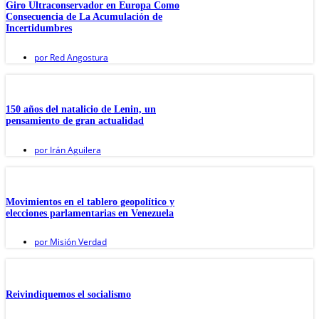
Giro Ultraconservador en Europa Como
Consecuencia de La Acumulación de
Incertidumbres
por
Red Angostura
150 años del natalicio de Lenin, un
pensamiento de gran actualidad
por
Irán Aguilera
Movimientos en el tablero geopolítico y
elecciones parlamentarias en Venezuela
por
Misión Verdad
Reivindiquemos el socialismo