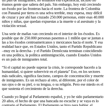
un país de inmigrantes, no teníamos esa experiencia, incluso no
éramos gente que saliera del país. Sin embargo, hoy está creciendo
un éxodo por las fronteras hacia el norte. La frontera de Colombia
con Panamá por tierra es una selva terrible, muy espesa, muy difícil
de cruzar y por ahí han cruzado 250.000 personas, entre esas 40.000
niños y niñas, que quedan expuestas a la muerte o al asesinato y la
violación sexual.
Una serie de mafias van creciendo en el interior de los éxodos. Es
posible que de 250.000 personas pasemos a 1 millón que se juntan a
las a los éxodos centroamericanos y mexicanos hacia el norte. Y esa
realidad hace que, en Estados Unidos, tanto el Partido Republicano
–muy en la derecha– y el Partido Demócrata terminan coincidiendo
en una política, la política antiinmigración, cuando Estados Unidos
es un país de inmigrantes total.
“Si el capital no puede superar la crisis, le corresponde hacerlo a la
humanidad, si quiere sobrevivir en el planeta” Eso, en los sectores
más radicales, significa fascismo, campos de concentración y muerte
de inmigrantes. Es un rechazo al otro, al diferente, por el color de
sus ojos o de su piel, o su lengua, o su religión. Pero ese miedo es el
que sustenta el crecimiento de la derecha.
Cuando yo llegué al Parlamento español, y yo he sido parlamentario
20 años, el hecho de que una bancada no escuche y se vaya es lo
contrario al Parlamento. El Parlamento se hizo para hablar, el