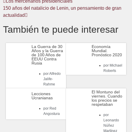
Los mercenarios presidenciales
150 años del natalicio de Lenin, un pensamiento de gran
actualidad
También te puede interesar
La Guerra de 30
Economía
Años y la Guerra
Mundial.
de 100 Años de
Pronóstico 2020
EEUU Contra
Rusia
por
Michael
Roberts
por
Alfredo
Jalife-
Rahme
El Montuno del
Lecciones
viernes. Cuando
Ucranianas
los precios se
respetaban
por
Red
Angostura
por
Leonardo
Núñez
Martínez