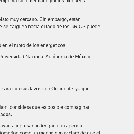
tiempo ha sido mermado por los bloqueos
 visto muy cercano. Sin embargo, están
ue se carguen hacia el lado de los BRICS puede
en el rubro de los energéticos.
a Universidad Nacional Autónoma de México
asará con sus lazos con Occidente, ya que
lton, considera que es posible compaginar
iados.
 vayan a ingresar no tengan una agenda
lo tomarían como un mensaje muy claro de que el