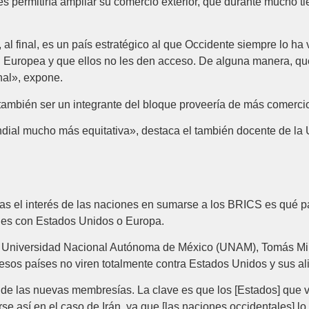
es permitiría ampliar su comercio exterior, que durante mucho 
al final, es un país estratégico al que Occidente siempre lo ha
ón Europea y que ellos no les den acceso. De alguna manera, q
nal», expone.
también ser un integrante del bloque proveería de más comercio 
ndial mucho más equitativa», destaca el también docente de l
ras el interés de las naciones en sumarse a los BRICS es qué p
les con Estados Unidos o Europa.
 la Universidad Nacional Autónoma de México (UNAM), Tomás Mi
sos países no viren totalmente contra Estados Unidos y sus al
 de las nuevas membresías. La clave es que los [Estados] que
e así en el caso de Irán, ya que [las naciones occidentales] 