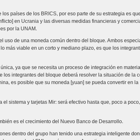
e los países de los BRICS, por eso parte de su estrategia es 
nflicto] en Ucrania y las diversas medidas financieras y comerc
ales por la UNAM.
s el uso de una moneda común dentro del bloque. Ambos especia
 lo más viable en un corto y mediano plazo, es que los integra
ica, ya que se necesita un proceso de integración en materia 
de los integrantes del bloque deberá resolver la situación de la
na, es posible que su moneda [yuan] se pueda convertir en la 
a el sistema y tarjetas Mir: será efectivo hasta que, poco a po
ambién es el crecimiento del Nuevo Banco de Desarrollo.
ones dentro del grupo han tenido una estrategia inteligente do