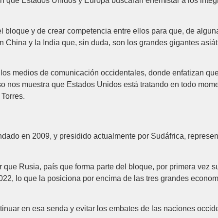
n que Estados Unidos y Europa buscarán enemistar a los integra
del bloque y de crear competencia entre ellos para que, de alguna
 China y la India que, sin duda, son los grandes gigantes asiát
los medios de comunicación occidentales, donde enfatizan que 
o nos muestra que Estados Unidos está tratando en todo momen
Torres.
ndado en 2009, y presidido actualmente por Sudáfrica, represen
que Rusia, país que forma parte del bloque, por primera vez s
2022, lo que la posiciona por encima de las tres grandes econo
ntinuar en esa senda y evitar los embates de las naciones occid