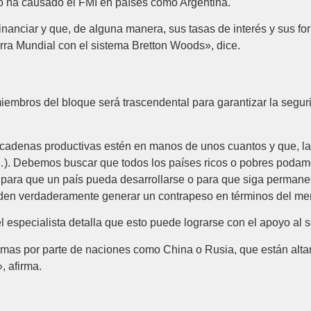
lo ha causado el FMI en países como Argentina.
inanciar y que, de alguna manera, sus tasas de interés y sus f
rra Mundial con el sistema Bretton Woods», dice.
mbros del bloque será trascendental para garantizar la segurida
cadenas productivas estén en manos de unos cuantos y que, 
s (…). Debemos buscar que todos los países ricos o pobres poda
e para que un país pueda desarrollarse o para que siga permane
en verdaderamente generar un contrapeso en términos del mer
el especialista detalla que esto puede lograrse con el apoyo al s
mas por parte de naciones como China o Rusia, que están altam
, afirma.