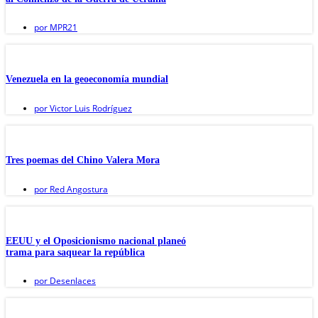
por
MPR21
Venezuela en la geoeconomía mundial
por
Victor Luis Rodríguez
Tres poemas del Chino Valera Mora
por
Red Angostura
EEUU y el Oposicionismo nacional planeó
trama para saquear la república
por
Desenlaces