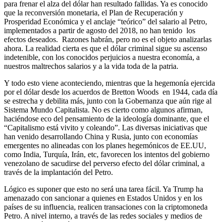
para frenar el alza del dólar han resultado fallidas. Ya es conocido
que la reconversión monetaria, el Plan de Recuperación y
Prosperidad Económica y el anclaje “teórico” del salario al Petro,
implementados a partir de agosto del 2018, no han tenido los
efectos deseados. Razones habrán, pero no es el objeto analizarlas
ahora. La realidad cierta es que el dólar criminal sigue su ascenso
indetenible, con los conocidos perjuicios a nuestra economía, a
nuestros maltrechos salarios y a la vida toda de la patria.
Y todo esto viene aconteciendo, mientras que la hegemonía ejercida
por el dólar desde los acuerdos de Bretton Woods en 1944, cada día
se estrecha y debilita más, junto con la Gobernanza que aún rige al
Sistema Mundo Capitalista. No es cierto como algunos afirman,
haciéndose eco del pensamiento de la ideología dominante, que el
“Capitalismo está vivito y coleando”. Las diversas iniciativas que
han venido desarrollando China y Rusia, junto con economías
emergentes no alineadas con los planes hegemónicos de EE.UU,
como India, Turquía, Irán, etc, favorecen los intentos del gobierno
venezolano de sacudirse del perverso efecto del dólar criminal, a
través de la implantación del Petro.
Lógico es suponer que esto no será una tarea fácil. Ya Trump ha
amenazado con sancionar a quienes en Estados Unidos y en los
países de su influencia, realicen transaciones con la criptomoneda
Petro. A nivel interno, a través de las redes sociales y medios de