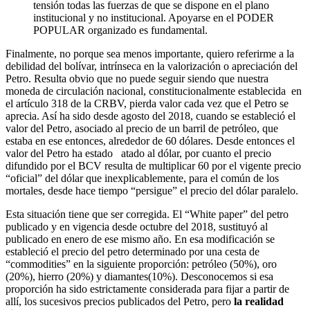
tensión todas las fuerzas de que se dispone en el plano
institucional y no institucional. Apoyarse en el PODER
POPULAR organizado es fundamental.
Finalmente, no porque sea menos importante, quiero referirme a la
debilidad del bolívar, intrínseca en la valorización o apreciación del
Petro. Resulta obvio que no puede seguir siendo que nuestra
moneda de circulación nacional, constitucionalmente establecida en
el artículo 318 de la CRBV, pierda valor cada vez que el Petro se
aprecia. Así ha sido desde agosto del 2018, cuando se estableció el
valor del Petro, asociado al precio de un barril de petróleo, que
estaba en ese entonces, alrededor de 60 dólares. Desde entonces el
valor del Petro ha estado atado al dólar, por cuanto el precio
difundido por el BCV resulta de multiplicar 60 por el vigente precio
“oficial” del dólar que inexplicablemente, para el común de los
mortales, desde hace tiempo “persigue” el precio del dólar paralelo.
Esta situación tiene que ser corregida. El “White paper” del petro
publicado y en vigencia desde octubre del 2018, sustituyó al
publicado en enero de ese mismo año. En esa modificación se
estableció el precio del petro determinado por una cesta de
“commodities” en la siguiente proporción: petróleo (50%), oro
(20%), hierro (20%) y diamantes(10%). Desconocemos si esa
proporción ha sido estrictamente considerada para fijar a partir de
allí, los sucesivos precios publicados del Petro, pero
la realidad