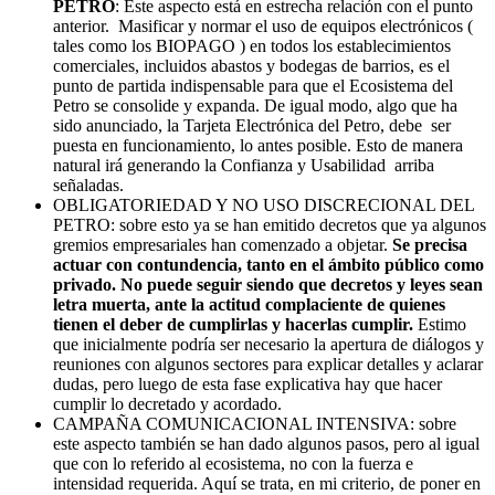
PETRO
: Este aspecto está en estrecha relación con el punto
anterior.
Masificar y normar el uso de equipos electrónicos (
tales como los BIOPAGO ) en todos los establecimientos
comerciales, incluidos abastos y bodegas de barrios, es el
punto de partida indispensable para que el Ecosistema del
Petro se consolide y expanda. De igual modo, algo que ha
sido anunciado, la Tarjeta Electrónica del Petro, debe ser
puesta en funcionamiento, lo antes posible. Esto de manera
natural irá generando la Confianza y Usabilidad arriba
señaladas.
OBLIGATORIEDAD Y NO USO DISCRECIONAL DEL
PETRO: sobre esto ya se han emitido decretos que ya algunos
gremios empresariales han comenzado a objetar.
Se precisa
actuar con contundencia, tanto en el ámbito público como
privado. No puede seguir siendo que decretos y leyes sean
letra muerta, ante la actitud complaciente de quienes
tienen el deber de cumplirlas y hacerlas cumplir.
Estimo
que inicialmente podría ser necesario la apertura de diálogos y
reuniones con algunos sectores para explicar detalles y aclarar
dudas, pero luego de esta fase explicativa hay que hacer
cumplir lo decretado y acordado.
CAMPAÑA COMUNICACIONAL INTENSIVA: sobre
este aspecto también se han dado algunos pasos, pero al igual
que con lo referido al ecosistema, no con la fuerza e
intensidad requerida. Aquí se trata, en mi criterio, de poner en