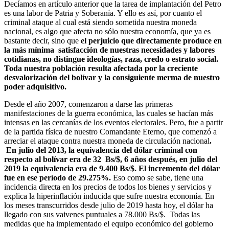
Decíamos en artículo anterior que la tarea de implantación del Petro
es una labor de Patria y Soberanía. Y ello es así, por cuanto el
criminal ataque al cual está siendo sometida nuestra moneda
nacional, es algo que afecta no sólo nuestra economía, que ya es
bastante decir, sino que
el perjuicio que directamente produce en
la más mínima satisfacción de nuestras necesidades y labores
cotidianas, no distingue ideologías, raza, credo o estrato social.
Toda nuestra población resulta afectada por la creciente
desvalorización del bolívar y la consiguiente merma de nuestro
poder adquisitivo.
Desde el año 2007, comenzaron a darse las primeras
manifestaciones de la guerra económica, las cuales se hacían más
intensas en las cercanías de los eventos electorales. Pero, fue a partir
de la partida física de nuestro Comandante Eterno, que comenzó a
arreciar el ataque contra nuestra moneda de circulación nacional
.
En julio del 2013, la equivalencia del dólar criminal con
respecto al bolívar era de 32 Bs/$, 6 años después, en julio del
2019 la equivalencia era de 9.400 Bs/$. El incremento del dólar
fue en ese período de 29.275%.
Eso como se sabe, tiene una
incidencia directa en los precios de todos los bienes y servicios y
explica la hiperinflación inducida que sufre nuestra economía. En
los meses transcurridos desde julio de 2019 hasta hoy, el dólar ha
llegado con sus vaivenes puntuales a 78.000 Bs/$. Todas las
medidas que ha implementado el equipo económico del gobierno