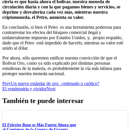
cierta es que hasta ahora el bolívar, nuestra moneda de
circulación diaria y con la que pagamos bienes y servicios, se
deprime y desvaloriza cada vez más, mientras nuestra
criptomoneda, el Petro, aumenta su valor.
En conclusión, si bien el Petro es una herramienta poderosa para
contrarrestar los efectos del bloqueo comercial ilegal y
unilateralmente impuesto por Estados Unidos, y, propio respaldo,
dado que el Petro está impedido de hacerlo, mientras su valor esté
unido al dólar.
Por ahora, sólo queremos ratificar nuestra convicción de que el
Bolívar Oro, como ya sido explicado por distintas personas
estudiosas de la materia, es probablemente la vía más idónea para
proteger nuestra moneda nacional.
Prev
Un nuevo estándar de oro: ¿ordenado o caótico?
El vendepatria y vividor
Next
También te puede interesar
El Ejército Ruso es Más Fuerte Ahora que
al Comienzo de la Guerra de Ucrania