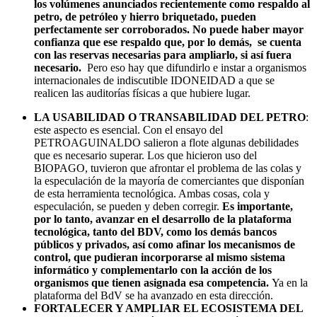
los volúmenes anunciados recientemente como respaldo al
petro, de petróleo y hierro briquetado, pueden
perfectamente ser corroborados. No puede haber mayor
confianza que ese respaldo que, por lo demás, se cuenta
con las reservas necesarias para ampliarlo, si así fuera
necesario.
Pero eso hay que difundirlo e instar a organismos
internacionales de indiscutible IDONEIDAD a que se
realicen las auditorías físicas a que hubiere lugar.
LA USABILIDAD O TRANSABILIDAD DEL PETRO
:
este aspecto es esencial. Con el ensayo del
PETROAGUINALDO salieron a flote algunas debilidades
que es necesario superar. Los que hicieron uso del
BIOPAGO, tuvieron que afrontar el problema de las colas y
la especulación de la mayoría de comerciantes que disponían
de esta herramienta tecnológica. Ambas cosas, cola y
especulación, se pueden y deben corregir.
Es importante,
por lo tanto, avanzar en el desarrollo de la plataforma
tecnológica, tanto del BDV, como los demás bancos
públicos y privados, así como afinar los mecanismos de
control, que pudieran incorporarse al mismo sistema
informático y complementarlo con la acción de los
organismos que tienen asignada esa competencia.
Ya en la
plataforma del BdV se ha avanzado en esta dirección.
FORTALECER Y AMPLIAR EL ECOSISTEMA DEL