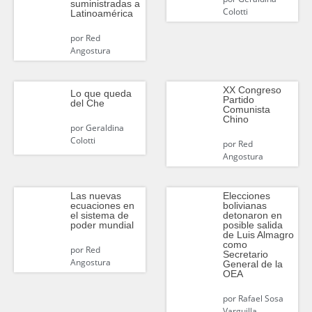
suministradas a
Colotti
Latinoamérica
por
Red
Angostura
XX Congreso
Lo que queda
Partido
del Che
Comunista
Chino
por
Geraldina
Colotti
por
Red
Angostura
Las nuevas
Elecciones
ecuaciones en
bolivianas
el sistema de
detonaron en
poder mundial
posible salida
de Luis Almagro
como
por
Red
Secretario
Angostura
General de la
OEA
por
Rafael Sosa
Varguilla