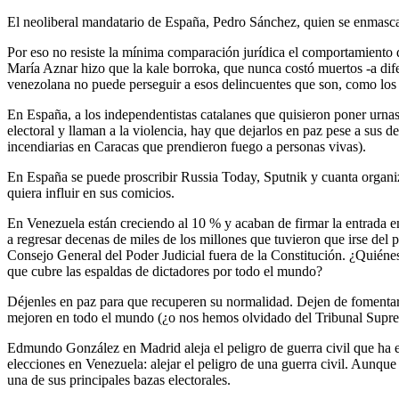
El neoliberal mandatario de España, Pedro Sánchez, quien se enmasc
Por eso no resiste la mínima comparación jurídica el comportamiento
María Aznar hizo que la kale borroka, que nunca costó muertos -a dife
venezolana no puede perseguir a esos delincuentes que son, como los 
En España, a los independentistas catalanes que quisieron poner urnas
electoral y llaman a la violencia, hay que dejarlos en paz pese a sus 
incendiarias en Caracas que prendieron fuego a personas vivas).
En España se puede proscribir Russia Today, Sputnik y cuanta organi
quiera influir en sus comicios.
En Venezuela están creciendo al 10 % y acaban de firmar la entrada e
a regresar decenas de miles de los millones que tuvieron que irse del
Consejo General del Poder Judicial fuera de la Constitución. ¿Quiéne
que cubre las espaldas de dictadores por todo el mundo?
Déjenles en paz para que recuperen su normalidad. Dejen de fomentar 
mejoren en todo el mundo (¿o nos hemos olvidado del Tribunal Supr
Edmundo González en Madrid aleja el peligro de guerra civil que ha 
elecciones en Venezuela: alejar el peligro de una guerra civil. Aun
una de sus principales bazas electorales.