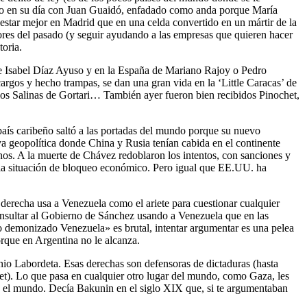
 hizo en su día con Juan Guaidó, enfadado como anda porque María
star mejor en Madrid que en una celda convertido en un mártir de la
es del pasado (y seguir ayudando a las empresas que quieren hacer
toria.
e Isabel Díaz Ayuso y en la España de Mariano Rajoy o Pedro
rgos y hecho trampas, se dan una gran vida en la ‘Little Caracas’ de
os Salinas de Gortari… También ayer fueron bien recibidos Pinochet,
país caribeño saltó a las portadas del mundo porque su nuevo
va geopolítica donde China y Rusia tenían cabida en el continente
s. A la muerte de Chávez redoblaron los intentos, con sanciones y
la situación de bloqueo económico. Pero igual que EE.UU. ha
la derecha usa a Venezuela como el ariete para cuestionar cualquier
 insultar al Gobierno de Sánchez usando a Venezuela que en las
o demonizado Venezuela» es brutal, intentar argumentar es una pelea
orque en Argentina no le alcanza.
io Labordeta. Esas derechas son defensoras de dictaduras (hasta
het). Lo que pasa en cualquier otro lugar del mundo, como Gaza, les
ta el mundo. Decía Bakunin en el siglo XIX que, si te argumentaban