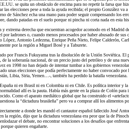
n); EE.UU. se quita un obstáculo de encima para no repetir la farsa que
s elecciones pese a toda la ayuda recibida; el propio González va a e
erno de Sánchez echa una mano para poder seguir compensando los error
, dando patadas en el suelo porque ni pincha ni corta nada en esta his
ha y extrema derecha que encuentran acogedor acomodo en el Madrid d
cel por ladrones o, cuando menos procesados por haber abusado de sus ca
ldo López, Antonio Ledezma, Enrique Peña Nieto, Felipe Calderón, Carl
nente por la región a Miguel Bosé y a Taburete.
ado por Francis Fukuyama tras la disolución de la Unión Soviética. El 
 de la soberanía nacional, de un precio justo del petróleo y de una nue
z en 1998 no han dejado de intentar tumbar a los gobiernos venezolano
nado unas elecciones que podía perfectamente no haber convocado por 
stán, Libia, Siria, Yemen…-, también ha perdido la batalla venezolana.
 España ni en Brasil ni en Colombia ni en Chile. Es política interior y 
 normalidad allí es la pauta. Había más gente en la plaza de Colón para
cido. Como el aparato mediático global que ha construido el «artefact
uestiona la “dictadura brasileña” pero va a comprar allí los alimentos p
ctamente a donde les mandó el cantautor español fallecido José Anton
en la región, dijo que la dictadura venezolana era peor que la de Pinoc
enlodazar el debate, no encontrar soluciones a los desafíos que enfren
 porque quieren engañarte.