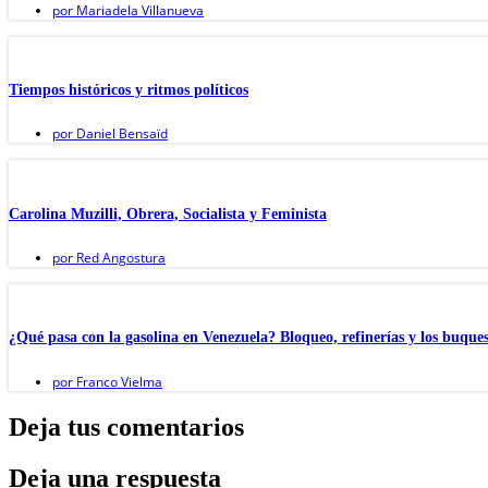
por
Mariadela Villanueva
Tiempos históricos y ritmos políticos
por
Daniel Bensaïd
Carolina Muzilli, Obrera, Socialista y Feminista
por
Red Angostura
¿Qué pasa con la gasolina en Venezuela? Bloqueo, refinerías y los buques
por
Franco Vielma
Deja tus comentarios
Deja una respuesta