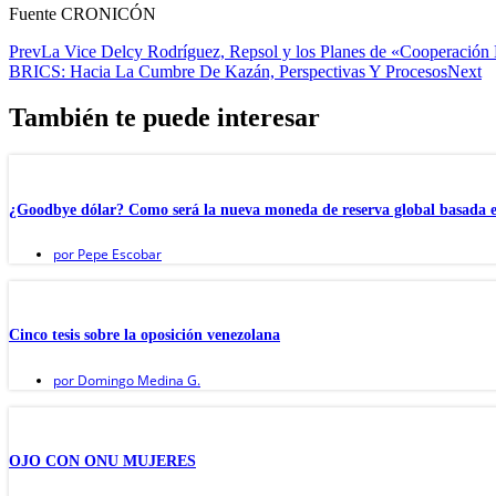
Fuente CRONICÓN
Prev
La Vice Delcy Rodríguez, Repsol y los Planes de «Cooperación
BRICS: Hacia La Cumbre De Kazán, Perspectivas Y Procesos
Next
También te puede interesar
¿Goodbye dólar? Como será la nueva moneda de reserva global basada en
por
Pepe Escobar
Cinco tesis sobre la oposición venezolana
por
Domingo Medina G.
OJO CON ONU MUJERES