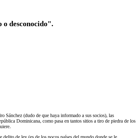
o o desconocido".
ro Sánchez (dudo de que haya informado a sus socios), las
ública Dominicana, como pasa en tantos sitios a tiro de piedra de los
uiere.
le delito de ley (es de los pocos países del mundo donde se le