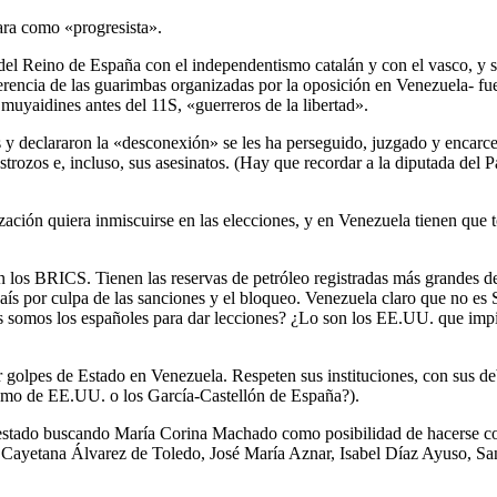
ara como «progresista».
 del Reino de España con el independentismo catalán y con el vasco, y
rencia de las guarimbas organizadas por la oposición en Venezuela- fue
muyaidines antes del 11S, «guerreros de la libertad».
 y declararon la «desconexión» se les ha perseguido, juzgado y encarce
destrozos e, incluso, sus asesinatos. (Hay que recordar a la diputada de
zación quiera inmiscuirse en las elecciones, y en Venezuela tienen que
n los BRICS. Tienen las reservas de petróleo registradas más grandes 
 país por culpa de las sanciones y el bloqueo. Venezuela claro que no e
s somos los españoles para dar lecciones? ¿Lo son los EE.UU. que impi
golpes de Estado en Venezuela. Respeten sus instituciones, con sus deb
emo de EE.UU. o los García-Castellón de España?).
estado buscando María Corina Machado como posibilidad de hacerse con l
que Cayetana Álvarez de Toledo, José María Aznar, Isabel Díaz Ayuso, S