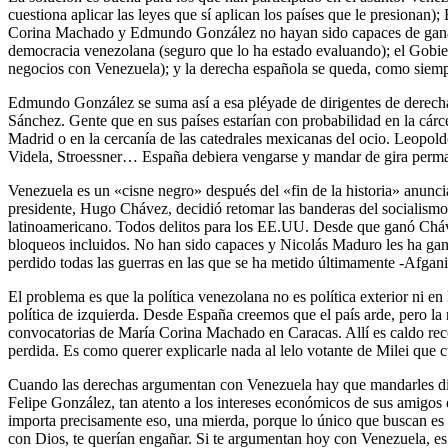
cuestiona aplicar las leyes que sí aplican los países que le presiona
Corina Machado y Edmundo González no hayan sido capaces de ganar la
democracia venezolana (seguro que lo ha estado evaluando); el Gobi
negocios con Venezuela); y la derecha española se queda, como siempre
Edmundo González se suma así a esa pléyade de dirigentes de derec
Sánchez. Gente que en sus países estarían con probabilidad en la cár
Madrid o en la cercanía de las catedrales mexicanas del ocio. Leopo
Videla, Stroessner… España debiera vengarse y mandar de gira perma
Venezuela es un «cisne negro» después del «fin de la historia» anunci
presidente, Hugo Chávez, decidió retomar las banderas del socialismo,
latinoamericano. Todos delitos para los EE.UU. Desde que ganó Cháve
bloqueos incluidos. No han sido capaces y Nicolás Maduro les ha ga
perdido todas las guerras en las que se ha metido últimamente -Afgani
El problema es que la política venezolana no es política exterior ni en
política de izquierda. Desde España creemos que el país arde, pero la
convocatorias de María Corina Machado en Caracas. Allí es caldo reco
perdida. Es como querer explicarle nada al lelo votante de Milei que c
Cuando las derechas argumentan con Venezuela hay que mandarles dire
Felipe González, tan atento a los intereses económicos de sus amigos 
importa precisamente eso, una mierda, porque lo único que buscan es 
con Dios, te querían engañar. Si te argumentan hoy con Venezuela, es