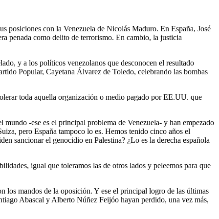
 sus posiciones con la Venezuela de Nicolás Maduro. En España, José
ra penada como delito de terrorismo. En cambio, la justicia
lado, y a los políticos venezolanos que desconocen el resultado
l Partido Popular, Cayetana Álvarez de Toledo, celebrando las bombas
 tolerar toda aquella organización o medio pagado por EE.UU. que
del mundo -ese es el principal problema de Venezuela- y han empezado
s Suiza, pero España tampoco lo es. Hemos tenido cinco años el
den sancionar el genocidio en Palestina? ¿Lo es la derecha española
ilidades, igual que toleramos las de otros lados y peleemos para que
os mandos de la oposición. Y ese el principal logro de las últimas
antiago Abascal y Alberto Núñez Feijóo hayan perdido, una vez más,