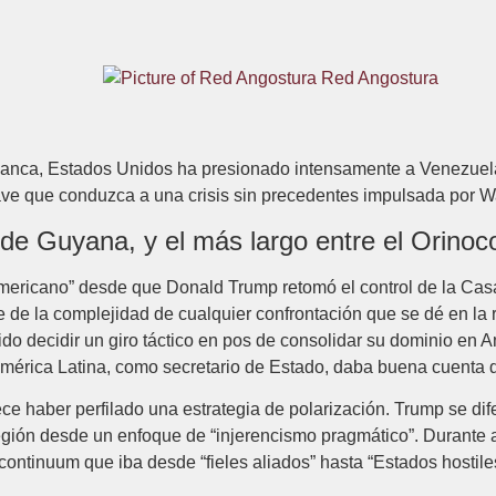
Red Angostura
lanca, Estados Unidos ha presionado intensamente a Venezuela
ave que conduzca a una crisis sin precedentes impulsada por 
 de Guyana, y el más largo entre el Orino
ericano” desde que Donald Trump retomó el control de la Casa
e de la complejidad de cualquier confrontación que se dé en la r
do decidir un giro táctico en pos de consolidar su dominio en A
América Latina, como secretario de Estado, daba buena cuenta d
ce haber perfilado una estrategia de polarización. Trump se dif
egión desde un enfoque de “injerencismo pragmático”. Durante a
ontinuum que iba desde “fieles aliados” hasta “Estados hostile