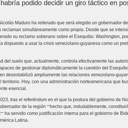
habría podido decidir un giro táctico en p
icolás Maduro ha reiterado que será elegido un gobernador del 
s reclaman simultáneamente como propio. Desde que se intensif
rado su reclamo soberano sobre el Esequibo. Washington, por
aría dispuesto a usar la crisis venezolano-guyanesa como un pret
itad del suelo que, actualmente, controla efectivamente las aut
aces de gestionar diplomáticamente la cuestión del Esequibo, s
en desestabilizó ampliamente las relaciones venezolano-guyan
l territorio. Hoy, con una administración norteamericana que bu
nte esencial.
023, tras el referéndum en el que la postura del gobierno de N
bernador de la región ⎻hecho que, indudablemente, constituiría
⎻ ha servido como justificación interna para el gobierno de Bide
América Latina.