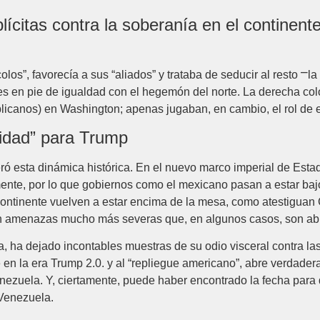
lícitas contra la soberanía en el continent
los”, favorecía a sus “aliados” y trataba de seducir al resto ⎻la
ses en pie de igualdad con el hegemón del norte. La derecha 
blicanos) en Washington; apenas jugaban, en cambio, el rol de
idad” para Trump
ró esta dinámica histórica. En el nuevo marco imperial de Est
mente, por lo que gobiernos como el mexicano pasan a estar baj
 continente vuelven a estar encima de la mesa, como atestiguan
an amenazas mucho más severas que, en algunos casos, son abi
, ha dejado incontables muestras de su odio visceral contra la
 en la era Trump 2.0. y al “repliegue americano”, abre verdad
zuela. Y, ciertamente, puede haber encontrado la fecha para d
 Venezuela.