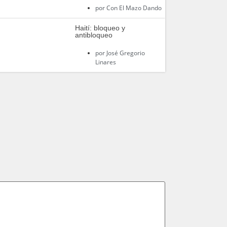
por
Con El Mazo Dando
Haití: bloqueo y
antibloqueo
por
José Gregorio
Linares