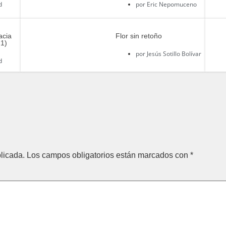
d
por
Eric Nepomuceno
acia
Flor sin retoño
21)
por
Jesús Sotillo Bolívar
d
licada.
Los campos obligatorios están marcados con
*