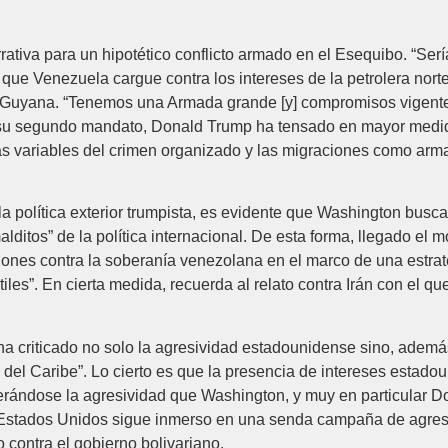
ativa para un hipotético conflicto armado en el Esequibo. “Ser
 que Venezuela cargue contra los intereses de la petrolera nort
n Guyana. “Tenemos una Armada grande [y] compromisos vigente
de su segundo mandato, Donald Trump ha tensado en mayor medi
as variables del crimen organizado y las migraciones como arma a
a política exterior trumpista, es evidente que Washington busca
ditos” de la política internacional. De esta forma, llegado e
iones contra la soberanía venezolana en el marco de una estrat
iles”. En cierta medida, recuerda al relato contra Irán con el q
ha criticado no solo la agresividad estadounidense sino, además
 del Caribe”. Lo cierto es que la presencia de intereses estad
ándose la agresividad que Washington, y muy en particular D
Estados Unidos sigue inmerso en una senda campaña de agresi
 contra el gobierno bolivariano.