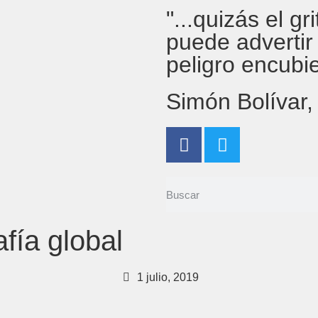
"...quizás el g
puede advertir
peligro encubi
Simón Bolívar
fía global
1 julio, 2019