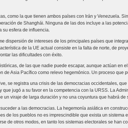
vas, como la que tienen ambos países con Irán y Venezuela. Si
eración de Shanghái. Ninguna de las dos incluye a las potencia
a su esfera de influencia.
e dispersión de intereses de los principales países que integr
acterística de la UE actual consiste en la falta de norte, de pr
tar las dificultades con éxito.
históricas, de las que nadie puede escapar, aunque actúan en el
ión de Asia Pacífico como relevo hegemónico. Un proceso que pu
e, se registra una crisis de las democracias occidentales, que 
 y que jugó a su favor en la competencia con la URSS. La Admi
de un viraje de larga duración y no una coyuntura que habrá d
uceder a las democracias. La hegemonía asiática en construcc
eses de los pueblos no es imprescindible que exista un sistema 
se de otros modos, en tanto los sistemas electorales se han co