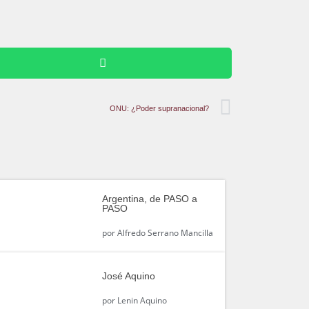
ONU: ¿Poder supranacional?
Argentina, de PASO a
PASO
por
Alfredo Serrano Mancilla
José Aquino
por
Lenin Aquino