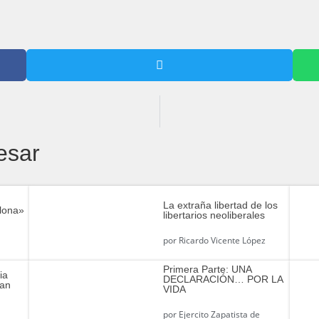
esar
La extraña libertad de los
lona»
libertarios neoliberales
por
Ricardo Vicente López
Primera Parte: UNA
ia
DECLARACIÓN… POR LA
lan
VIDA
por
Ejercito Zapatista de