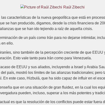
Raúl Zibechi
s características de la nueva geopolítica que está en proceso d
e se han producido, digamos, desde la crisis financiera de 2008
lianzas que se han ido tejiendo a raíz de aquella crisis.
erminación de un país como Irán para no dejarse intimidar, incl
en ello.
iraníes, sino también de la percepción creciente de que EEUU y
ración. Esto vale tanto para Irán como para Venezuela.
 fracaso de EEUU y sus aliados, incluyendo a Israel y Arabia Sa
l país, mostró los límites de las alianzas tradicionales; per
l. En este caso, Hizbulá, que ha sido capaz de influir en el escena
nseña que en una situación de gran fluidez, en la cual los equi
rgadura pueden, incluso, superar a los más potentes y tradici
tual es que la resolución de los conflictos puede estar fuera d