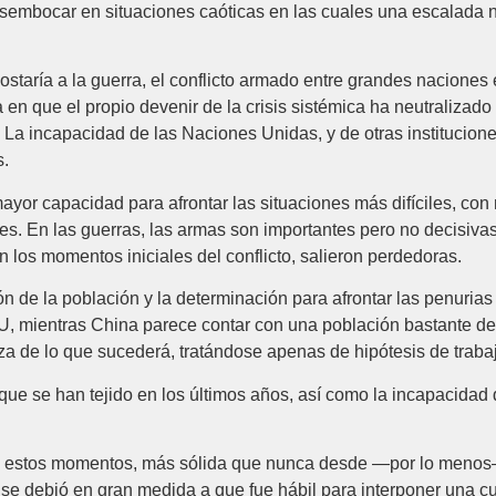
esembocar en situaciones caóticas en las cuales una escalada 
staría a la guerra, el conflicto armado entre grandes naciones e
 en que el propio devenir de la crisis sistémica ha neutralizad
 La incapacidad de las Naciones Unidas, y de otras institucion
s.
mayor capacidad para afrontar las situaciones más difíciles, c
es. En las guerras, las armas son importantes pero no decisivas
en los momentos iniciales del conflicto, salieron perdedoras.
ón de la población y la determinación para afrontar las penurias
, mientras China parece contar con una población bastante de
eza de lo que sucederá, tratándose apenas de hipótesis de traba
s que se han tejido en los últimos años, así como la incapacida
 en estos momentos, más sólida que nunca desde —por lo menos
 se debió en gran medida a que fue hábil para interponer una c