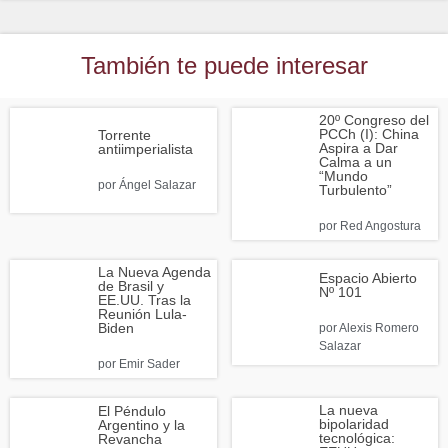
También te puede interesar
20º Congreso del
PCCh (I): China
Torrente
Aspira a Dar
antiimperialista
Calma a un
“Mundo
por
Ángel Salazar
Turbulento”
por
Red Angostura
La Nueva Agenda
Espacio Abierto
de Brasil y
Nº 101
EE.UU. Tras la
Reunión Lula-
Biden
por
Alexis Romero
Salazar
por
Emir Sader
La nueva
El Péndulo
bipolaridad
Argentino y la
tecnológica:
Revancha