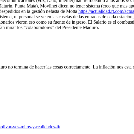
 telecomunicaciones (voz, Dato, Internet) han retrocedido a los años 
urin, Punta Mata), Movilnet dicen no tener sistema (creo que mas apunta 
despedidos en la gestión nefasta de Motta
https://actualidad.rt.com/act
stema, ni personal se ve en las casetas de las entradas de cada estación,
narios vieron eso como su fuente de ingreso. El Salario es el combust
ían mirar los “colaboradores” del Presidente Maduro.
uro no termina de hacer las cosas correctamente. La inflación nos esta
livar-ves-mitos-y-realidades-ii/