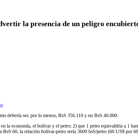
dvertir la presencia de un peligro encubiert
io
nimo debería ser, por lo menos, BsS 356.110 y no BsS 40.000.
la economía, el bolívar y el petro; 2) que 1 petro equivaldría a 1 barril
a BsS 60, la relación bolívar-petro sería 3600 bsS/petro (60 US$ por 60