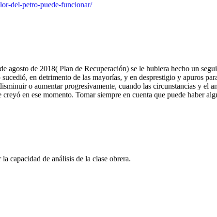
lor-del-petro-puede-funcionar/
e agosto de 2018( Plan de Recuperación) se le hubiera hecho un seguimie
sucedió, en detrimento de las mayorías, y en desprestigio y apuros par
 disminuir o aumentar progresívamente, cuando las circunstancias y el an
se creyó en ese momento. Tomar siempre en cuenta que puede haber a
 capacidad de análisis de la clase obrera.