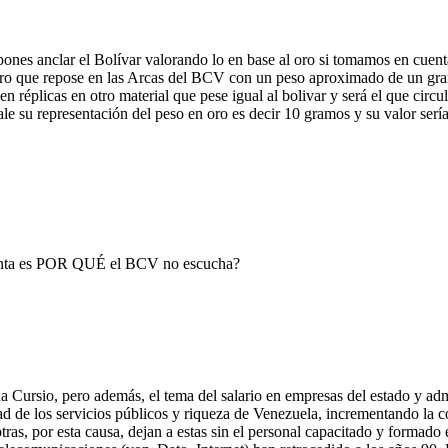
ones anclar el Bolívar valorando lo en base al oro si tomamos en cuen
 Oro que repose en las Arcas del BCV con un peso aproximado de un gr
en réplicas en otro material que pese igual al bolivar y será el que circul
le su representación del peso en oro es decir 10 gramos y su valor serí
gunta es POR QUÉ el BCV no escucha?
 Cursio, pero además, el tema del salario en empresas del estado y adm
dad de los servicios públicos y riqueza de Venezuela, incrementando l
, por esta causa, dejan a estas sin el personal capacitado y formado