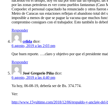
haciendo en el tiempo, hoy en día por solo dar un ejemplo, las
por las zonas petroleras es ver como pueblos fantasmas (Caso Mat
Corpoelec el personal capacitado ha renunciado y otros fueron 
Metro de Caracas sus estaciones reflejan el abandono total del si
imposible a menos de que se pague la vacuna que muchos funcio
compromiso consigues con el trabajador. Esto también lo deber
Responder
celida
dice:
6 agosto, 2019 a las 2:03 pm
Que buen reporte. ….claro y objetivo por que el presidente mad
Responder
José Gregorio Piña
dice:
6 agosto, 2019 a las 4:40 pm
Ya hoy, 06-08-19, debería ser de Bs. 374.774.
Ver:
http://www.15yultimo.com/2018/12/06/respaldo-y-anclaje-del-bo