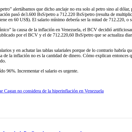
petro” alertábamos que dicho anclaje no era solo al petro sino al dólar
ación pasó de3.600 BsS/petro a 712.220 BsS/petro (resulta de multiplicar
tiene en 60 US$). El salario mínimo debería ser la mitad de 712.220, o 
nico” la causa de la inflación en Venezuela, el BCV decidió artificiosam
blicado por el BCV y el de 712.220,60 BsS/petro que se actualiza diari
arios y en achatar las tablas salariales porque de lo contrario habría q
ausa de la inflación no es la cantidad de dinero. Cómo explican entonce
odo.
ído 96%. Incrementar el salario es urgente.
que Cagan no considera de la hiperinflación en Venezuela