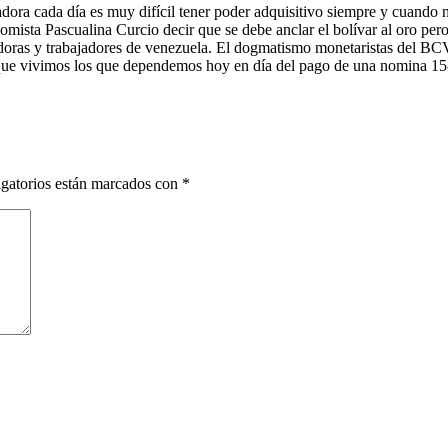
adora cada día es muy difícil tener poder adquisitivo siempre y cuando no
sta Pascualina Curcio decir que se debe anclar el bolívar al oro pero 
jadoras y trabajadores de venezuela. El dogmatismo monetaristas del BCV 
ón que vivimos los que dependemos hoy en día del pago de una nomina 15-
gatorios están marcados con
*