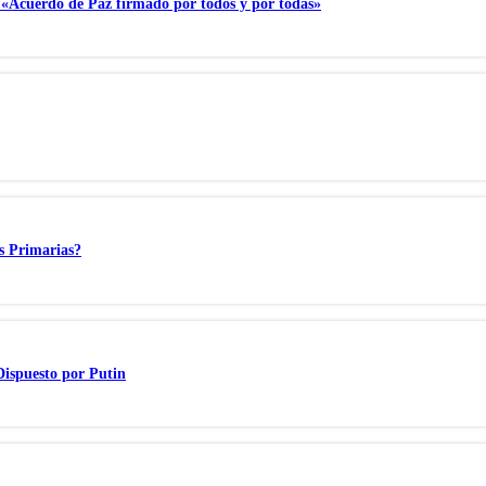
l «Acuerdo de Paz firmado por todos y por todas»
s Primarias?
Dispuesto por Putin