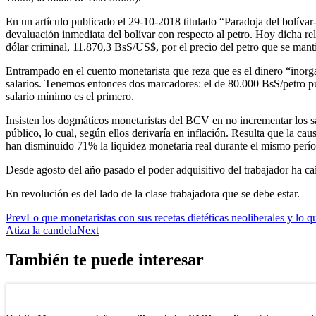
En un artículo publicado el 29-10-2018 titulado “Paradoja del bolívar-
devaluación inmediata del bolívar con respecto al petro. Hoy dicha rel
dólar criminal, 11.870,3 BsS/US$, por el precio del petro que se man
Entrampado en el cuento monetarista que reza que es el dinero “inorgá
salarios. Tenemos entonces dos marcadores: el de 80.000 BsS/petro pu
salario mínimo es el primero.
Insisten los dogmáticos monetaristas del BCV en no incrementar los sal
público, lo cual, según ellos derivaría en inflación. Resulta que la c
han disminuido 71% la liquidez monetaria real durante el mismo perí
Desde agosto del año pasado el poder adquisitivo del trabajador ha ca
En revolución es del lado de la clase trabajadora que se debe estar.
Prev
Lo que monetaristas con sus recetas dietéticas neoliberales y lo 
Atiza la candela
Next
También te puede interesar