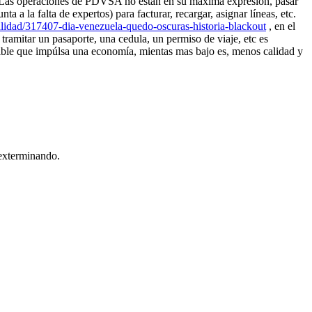
90. Las operaciones de PDVSA no están en su máxima expresión, pasar
a la falta de expertos) para facturar, recargar, asignar líneas, etc.
ualidad/317407-dia-venezuela-quedo-oscuras-historia-blackout
, en el
 tramitar un pasaporte, una cedula, un permiso de viaje, etc es
ible que impúlsa una economía, mientas mas bajo es, menos calidad y
 exterminando.