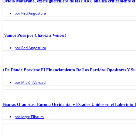
Ovidio Matayana, exjefe guerrillero de las FARC analiza críticamente e
por
Red Angostura
¡Vamos Pues por Chávez a Vencer!
por
Red Angostura
¿De Dónde Proviene El Financiamiento De Los Partidos Opositores Y Su
por
Misión Verdad
Fisuras Otanistas: Europa Occidental y Estados Unidos en el Laberinto 
por
Jorge Elbaum