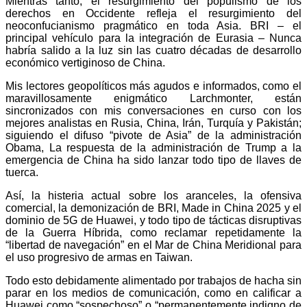
Mientras tanto, el resurgimiento del populismo de los
derechos en Occidente refleja el resurgimiento del
neoconfucianismo pragmático en toda Asia. BRI – el
principal vehículo para la integración de Eurasia – Nunca
habría salido a la luz sin las cuatro décadas de desarrollo
económico vertiginoso de China.
Mis lectores geopolíticos más agudos e informados, como el
maravillosamente enigmático Larchmonter, están
sincronizados con mis conversaciones en curso con los
mejores analistas en Rusia, China, Irán, Turquía y Pakistán;
siguiendo el difuso “pivote de Asia” de la administración
Obama, La respuesta de la administración de Trump a la
emergencia de China ha sido lanzar todo tipo de llaves de
tuerca.
Así, la histeria actual sobre los aranceles, la ofensiva
comercial, la demonización de BRI, Made in China 2025 y el
dominio de 5G de Huawei, y todo tipo de tácticas disruptivas
de la Guerra Híbrida, como reclamar repetidamente la
“libertad de navegación” en el Mar de China Meridional para
el uso progresivo de armas en Taiwan.
Todo esto debidamente alimentado por trabajos de hacha sin
parar en los medios de comunicación, como en calificar a
Huawei como “sospechoso” o “permanentemente indigno de