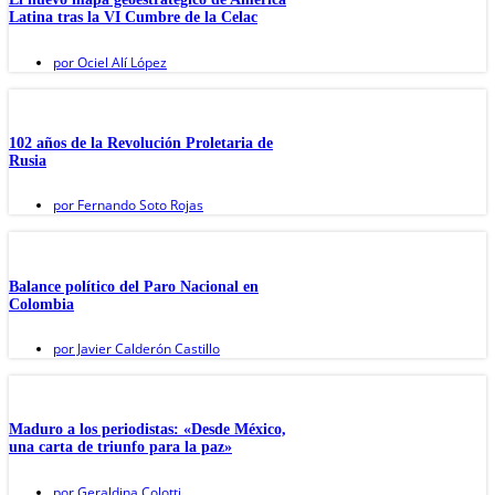
Latina tras la VI Cumbre de la Celac
por
Ociel Alí López
102 años de la Revolución Proletaria de
Rusia
por
Fernando Soto Rojas
Balance político del Paro Nacional en
Colombia
por
Javier Calderón Castillo
Maduro a los periodistas: «Desde México,
una carta de triunfo para la paz»
por
Geraldina Colotti