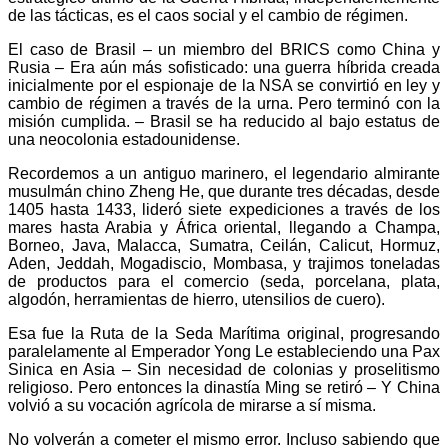
de las tácticas, es el caos social y el cambio de régimen.
El caso de Brasil – un miembro del BRICS como China y
Rusia – Era aún más sofisticado: una guerra híbrida creada
inicialmente por el espionaje de la NSA se convirtió en ley y
cambio de régimen a través de la urna. Pero terminó con la
misión cumplida. – Brasil se ha reducido al bajo estatus de
una neocolonia estadounidense.
Recordemos a un antiguo marinero, el legendario almirante
musulmán chino Zheng He, que durante tres décadas, desde
1405 hasta 1433, lideró siete expediciones a través de los
mares hasta Arabia y África oriental, llegando a Champa,
Borneo, Java, Malacca, Sumatra, Ceilán, Calicut, Hormuz,
Aden, Jeddah, Mogadiscio, Mombasa, y trajimos toneladas
de productos para el comercio (seda, porcelana, plata,
algodón, herramientas de hierro, utensilios de cuero).
Esa fue la Ruta de la Seda Marítima original, progresando
paralelamente al Emperador Yong Le estableciendo una Pax
Sinica en Asia – Sin necesidad de colonias y proselitismo
religioso. Pero entonces la dinastía Ming se retiró – Y China
volvió a su vocación agrícola de mirarse a sí misma.
No volverán a cometer el mismo error. Incluso sabiendo que