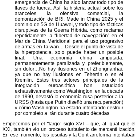
emergencia de China ha sido lanzar todo tipo de
llaves de tuerca. Así, la histeria actual sobre los
aranceles, la ofensiva comercial, la
demonización de BRI, Made in China 2025 y el
dominio de 5G de Huawei, y todo tipo de tácticas
disruptivas de la Guerra Híbrida, como reclamar
repetidamente la “libertad de navegación” en el
Mar de China Meridional para el uso progresivo
de armas en Taiwan… Desde el punto de vista de
la hiperpotencia, solo puede haber un posible
final: Una economía china amputada,
permanentemente paralizada y, preferiblemente,
sin dolor…No hay ilusiones en el Zhongnanhai,
ya que no hay ilusiones en Teherán o en el
Kremlin. Estos tres actores principales de la
integración euroasiática han estudiado
exhaustivamente cómo Washington, en la década
de 1990, devastó la economía rusa posterior a la
URSS (hasta que Putin diseñó una recuperación)
y cómo Washington ha estado intentando destruir
por completo a Irán durante cuatro décadas.
Empecemos por el “largo” siglo XVI – que, al igual que el
XXI, también vio un proceso turbulento de mercantilización.
En ese momento, los jesuitas y la Contrarreforma intentaban