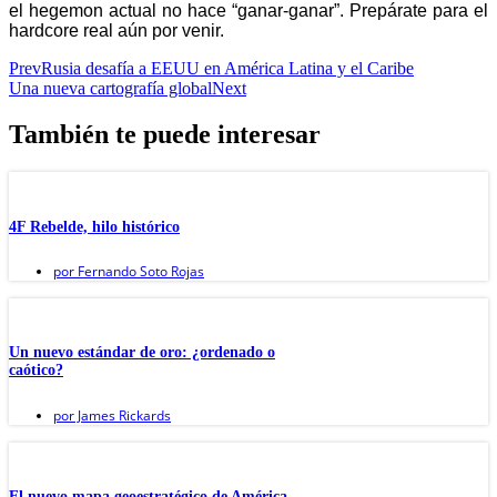
el hegemon actual no hace “ganar-ganar”. Prepárate para el
hardcore real aún por venir.
Prev
Rusia desafía a EEUU en América Latina y el Caribe
Una nueva cartografía global
Next
También te puede interesar
4F Rebelde, hilo histórico
por
Fernando Soto Rojas
Un nuevo estándar de oro: ¿ordenado o
caótico?
por
James Rickards
El nuevo mapa geoestratégico de América