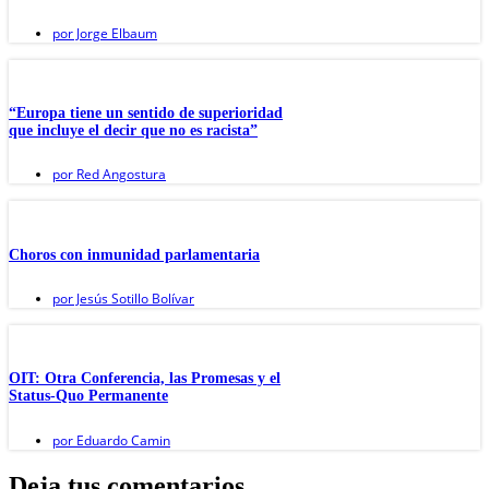
por
Jorge Elbaum
“Europa tiene un sentido de superioridad
que incluye el decir que no es racista”
por
Red Angostura
Choros con inmunidad parlamentaria
por
Jesús Sotillo Bolívar
OIT: Otra Conferencia, las Promesas y el
Status-Quo Permanente
por
Eduardo Camin
Deja tus comentarios