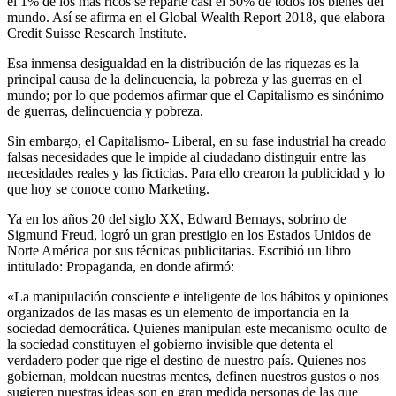
el 1% de los más ricos se reparte casi el 50% de todos los bienes del
mundo. Así se afirma en el Global Wealth Report 2018, que elabora
Credit Suisse Research Institute.
Esa inmensa desigualdad en la distribución de las riquezas es la
principal causa de la delincuencia, la pobreza y las guerras en el
mundo; por lo que podemos afirmar que el Capitalismo es sinónimo
de guerras, delincuencia y pobreza.
Sin embargo, el Capitalismo- Liberal, en su fase industrial ha creado
falsas necesidades que le impide al ciudadano distinguir entre las
necesidades reales y las ficticias. Para ello crearon la publicidad y lo
que hoy se conoce como Marketing.
Ya en los años 20 del siglo XX, Edward Bernays, sobrino de
Sigmund Freud, logró un gran prestigio en los Estados Unidos de
Norte América por sus técnicas publicitarias. Escribió un libro
intitulado: Propaganda, en donde afirmó:
«La manipulación consciente e inteligente de los hábitos y opiniones
organizados de las masas es un elemento de importancia en la
sociedad democrática. Quienes manipulan este mecanismo oculto de
la sociedad constituyen el gobierno invisible que detenta el
verdadero poder que rige el destino de nuestro país. Quienes nos
gobiernan, moldean nuestras mentes, definen nuestros gustos o nos
sugieren nuestras ideas son en gran medida personas de las que