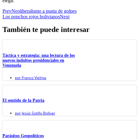
elegir.
Prev
Neoliberalismo a punta de golpes
Los ponchos rojos bolivianos
Next
También te puede interesar
Táctica y estrategia: una lectura de los
nuevos indultos presidenciales en
Venezuela
por
Franco Vielma
El sentido de la Patria
por
Jesús Sotillo Bolívar
Parásitos Geopolíticos