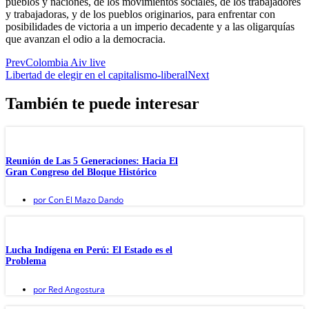
pueblos y naciones, de los movimientos sociales, de los trabajadores
y trabajadoras, y de los pueblos originarios, para enfrentar con
posibilidades de victoria a un imperio decadente y a las oligarquías
que avanzan el odio a la democracia.
Prev
Colombia Aiv live
Libertad de elegir en el capitalismo-liberal
Next
También te puede interesar
Reunión de Las 5 Generaciones: Hacia El
Gran Congreso del Bloque Histórico
por
Con El Mazo Dando
Lucha Indígena en Perú: El Estado es el
Problema
por
Red Angostura