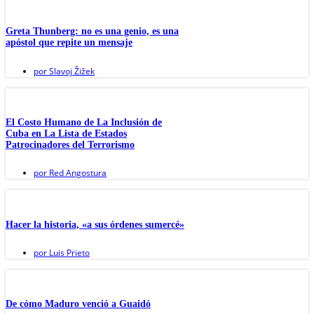
Greta Thunberg: no es una genio, es una
apóstol que repite un mensaje
por
Slavoj Žižek
El Costo Humano de La Inclusión de
Cuba en La Lista de Estados
Patrocinadores del Terrorismo
por
Red Angostura
Hacer la historia, «a sus órdenes sumercé»
por
Luis Prieto
De cómo Maduro venció a Guaidó