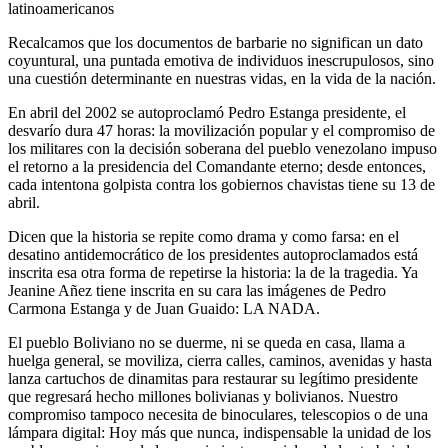
latinoamericanos
Recalcamos que los documentos de barbarie no significan un dato
coyuntural, una puntada emotiva de individuos inescrupulosos, sino
una cuestión determinante en nuestras vidas, en la vida de la nación.
En abril del 2002 se autoproclamó Pedro Estanga presidente, el
desvarío dura 47 horas: la movilización popular y el compromiso de
los militares con la decisión soberana del pueblo venezolano impuso
el retorno a la presidencia del Comandante eterno; desde entonces,
cada intentona golpista contra los gobiernos chavistas tiene su 13 de
abril.
Dicen que la historia se repite como drama y como farsa: en el
desatino antidemocrático de los presidentes autoproclamados está
inscrita esa otra forma de repetirse la historia: la de la tragedia. Ya
Jeanine Añez tiene inscrita en su cara las imágenes de Pedro
Carmona Estanga y de Juan Guaido: LA NADA.
El pueblo Boliviano no se duerme, ni se queda en casa, llama a
huelga general, se moviliza, cierra calles, caminos, avenidas y hasta
lanza cartuchos de dinamitas para restaurar su legítimo presidente
que regresará hecho millones bolivianas y bolivianos. Nuestro
compromiso tampoco necesita de binoculares, telescopios o de una
lámpara digital: Hoy más que nunca, indispensable la unidad de los