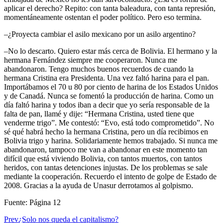
aplicar el derecho? Repito: con tanta baleadura, con tanta represión,
momentáneamente ostentan el poder político. Pero eso termina.
–¿Proyecta cambiar el asilo mexicano por un asilo argentino?
–No lo descarto. Quiero estar más cerca de Bolivia. El hermano y la
hermana Fernández siempre me cooperaron. Nunca me
abandonaron. Tengo muchos buenos recuerdos de cuando la
hermana Cristina era Presidenta. Una vez faltó harina para el pan.
Importábamos el 70 u 80 por ciento de harina de los Estados Unidos
y de Canadá. Nunca se fomentó la producción de harina. Como un
día faltó harina y todos iban a decir que yo sería responsable de la
falta de pan, llamé y dije: “Hermana Cristina, usted tiene que
venderme trigo”. Me contestó: “Evo, está todo comprometido”. No
sé qué habrá hecho la hermana Cristina, pero un día recibimos en
Bolivia trigo y harina. Solidariamente hemos trabajado. Si nunca me
abandonaron, tampoco me van a abandonar en este momento tan
difícil que está viviendo Bolivia, con tantos muertos, con tantos
heridos, con tantas detenciones injustas. De los problemas se sale
mediante la cooperación. Recuerdo el intento de golpe de Estado de
2008. Gracias a la ayuda de Unasur derrotamos al golpismo.
Fuente: Página 12
Prev
¿Solo nos queda el capitalismo?