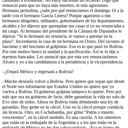
candidato a Presidente. No estoy haciendo un reclamo. Digo que
renuncio para que no haya más muertos, ni más agresiones.
Hermano periodista, ¿sabe por qué renunciamos el domingo 10 a la
tarde con el hermano García Linera? Porque agarraron a mis
hermanos dirigentes, militantes, gobernadores de los departamentos,
alcaldes y les dijeron que quemarían sus casas si yo no renunciaba a
mi cargo. Al hermano del presidente de la Cámara de Diputados le
dijeron: “Si tu hermano no renuncia, te vamos a quemar en la
plaza”. Incendiaron la casa de mi hermana en Oruro. Del racismo al
fascismo y del fascismo al golpismo. Eso es lo que pasó en Bolivia.
Por este motivo busco la unidad y la pacificación. Así se lo dije a
nuestras bancadas. Les anuncié que por esta vez renunciaríamos
Álvaro y yo a las candidaturas a la presidencia y la vicepresidencia.
–¿Dejará México y regresará a Bolivia?
–Mucho desearía volver a Bolivia. Pero quiero que sepan que desde
el Norte nos informaron que Estados Unidos no quiere que yo
vuelva a Bolivia. El gobierno golpista tampoco lo quiere. Pero por
más que sea un gobierno de facto, debe garantizar la vida no solo de
Evo sino de todos. Ahora en Bolivia están debatiendo una ley de
garantías. Hay gente en la cárcel. Uno en la cárcel porque conducía
sin licencia. Otro, en Cochabamba, por gritar “Patria o muerte,
venceremos”, en la cárcel también. Es una cacería. A los ministros
que están en la embajada de la Argentina y a los que están en la
embajada de México no les dan salvoconducto. ¿Esa es forma de