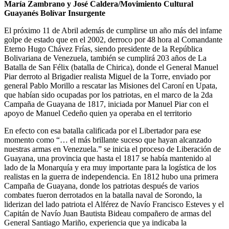
María Zambrano y José Caldera/Movimiento Cultural
Guayanés Bolívar Insurgente
El próximo 11 de Abril además de cumplirse un año más del infame
golpe de estado que en el 2002, derroco por 48 hora al Comandante
Eterno Hugo Chávez Frías, siendo presidente de la República
Bolivariana de Venezuela, también se cumplirá 203 años de La
Batalla de San Félix (batalla de Chirica), donde el General Manuel
Piar derroto al Brigadier realista Miguel de la Torre, enviado por
general Pablo Morillo a rescatar las Misiones del Caroní en Upata,
que habían sido ocupadas por los patriotas, en el marco de la 2da
Campaña de Guayana de 1817, iniciada por Manuel Piar con el
apoyo de Manuel Cedeño quien ya operaba en el territorio
En efecto con esa batalla calificada por el Libertador para ese
momento como “… el más brillante suceso que hayan alcanzado
nuestras armas en Venezuela.” se inicia el proceso de Liberación de
Guayana, una provincia que hasta el 1817 se había mantenido al
lado de la Monarquía y era muy importante para la logística de los
realistas en la guerra de independencia. En 1812 hubo una primera
Campaña de Guayana, donde los patriotas después de varios
combates fueron derrotados en la batalla naval de Sorondo, la
liderizan del lado patriota el Alférez de Navío Francisco Esteves y el
Capitán de Navío Juan Bautista Bideau compañero de armas del
General Santiago Mariño, experiencia que ya indicaba la