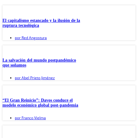
El capitalismo estancado y la ilusión de la
ruptura tecnológica
por
Red Angostura
La salvación del mundo postpandémico
que soñamos
por
Abel Prieto Jiménez
“El Gran Reinicio”: Davos conduce el
modelo económico global post-pandemia
por
Franco Vielma