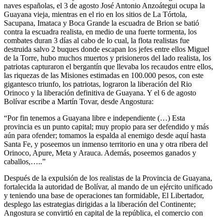
naves españolas, el 3 de agosto José Antonio Anzoátegui ocupa la
Guayana vieja, mientras en el rio en los sitios de La Tórtola,
Sacupana, Imataca y Boca Grande la escuadra de Brion se batió
contra la escuadra realista, en medio de una fuerte tormenta, los
combates duran 3 días al cabo de lo cual, la flota realistas fue
destruida salvo 2 buques donde escapan los jefes entre ellos Miguel
de la Torre, hubo muchos muertos y prisioneros del lado realista, los
patriotas capturaron el bergantín que llevaba los recaudos entre ellos,
las riquezas de las Misiones estimadas en 100.000 pesos, con este
gigantesco triunfo, los patriotas, lograron la liberación del Rio
Orinoco y la liberación definitiva de Guayana. Y el 6 de agosto
Bolívar escribe a Martín Tovar, desde Angostura:
“Por fin tenemos a Guayana libre e independiente (…) Esta
provincia es un punto capital; muy propio para ser defendido y más
aún para ofender; tomamos la espalda al enemigo desde aquí hasta
Santa Fe, y poseemos un inmenso territorio en una y otra ribera del
Orinoco, Apure, Meta y Arauca. Además, poseemos ganados y
caballos,…..”
Después de la expulsión de los realistas de la Provincia de Guayana,
fortalecida la autoridad de Bolívar, al mando de un ejército unificado
y teniendo una base de operaciones tan formidable, El Libertador,
desplego las estrategias dirigidas a la liberación del Continente;
Angostura se convirtió en capital de la república, el comercio con