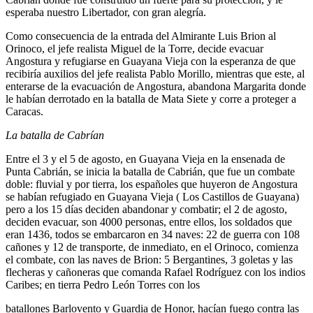
esperaba nuestro Libertador, con gran alegría.
Como consecuencia de la entrada del Almirante Luis Brion al
Orinoco, el jefe realista Miguel de la Torre, decide evacuar
Angostura y refugiarse en Guayana Vieja con la esperanza de que
recibiría auxilios del jefe realista Pablo Morillo, mientras que este, al
enterarse de la evacuación de Angostura, abandona Margarita donde
le habían derrotado en la batalla de Mata Siete y corre a proteger a
Caracas.
La batalla de Cabrían
Entre el 3 y el 5 de agosto, en Guayana Vieja en la ensenada de
Punta Cabrián, se inicia la batalla de Cabrián, que fue un combate
doble: fluvial y por tierra, los españoles que huyeron de Angostura
se habían refugiado en Guayana Vieja ( Los Castillos de Guayana)
pero a los 15 días deciden abandonar y combatir; el 2 de agosto,
deciden evacuar, son 4000 personas, entre ellos, los soldados que
eran 1436, todos se embarcaron en 34 naves: 22 de guerra con 108
cañones y 12 de transporte, de inmediato, en el Orinoco, comienza
el combate, con las naves de Brion: 5 Bergantines, 3 goletas y las
flecheras y cañoneras que comanda Rafael Rodríguez con los indios
Caribes; en tierra Pedro León Torres con los
batallones Barlovento y Guardia de Honor, hacían fuego contra las