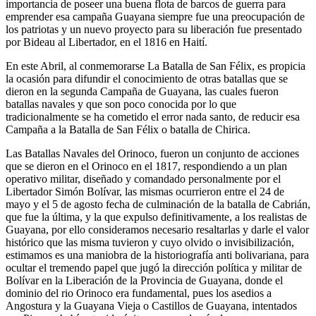
importancia de poseer una buena flota de barcos de guerra para
emprender esa campaña Guayana siempre fue una preocupación de
los patriotas y un nuevo proyecto para su liberación fue presentado
por Bideau al Libertador, en el 1816 en Haití.
En este Abril, al conmemorarse La Batalla de San Félix, es propicia
la ocasión para difundir el conocimiento de otras batallas que se
dieron en la segunda Campaña de Guayana, las cuales fueron
batallas navales y que son poco conocida por lo que
tradicionalmente se ha cometido el error nada santo, de reducir esa
Campaña a la Batalla de San Félix o batalla de Chirica.
Las Batallas Navales del Orinoco, fueron un conjunto de acciones
que se dieron en el Orinoco en el 1817, respondiendo a un plan
operativo militar, diseñado y comandado personalmente por el
Libertador Simón Bolívar, las mismas ocurrieron entre el 24 de
mayo y el 5 de agosto fecha de culminación de la batalla de Cabrián,
que fue la última, y la que expulso definitivamente, a los realistas de
Guayana, por ello consideramos necesario resaltarlas y darle el valor
histórico que las misma tuvieron y cuyo olvido o invisibilización,
estimamos es una maniobra de la historiografía anti bolivariana, para
ocultar el tremendo papel que jugó la dirección política y militar de
Bolívar en la Liberación de la Provincia de Guayana, donde el
dominio del rio Orinoco era fundamental, pues los asedios a
Angostura y la Guayana Vieja o Castillos de Guayana, intentados