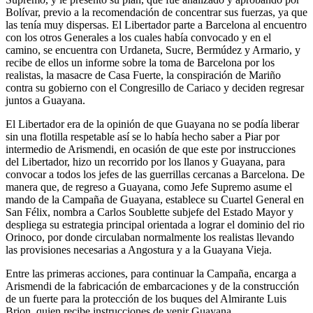
Bolívar, previo a la recomendación de concentrar sus fuerzas, ya que
las tenía muy dispersas. El Libertador parte a Barcelona al encuentro
con los otros Generales a los cuales había convocado y en el
camino, se encuentra con Urdaneta, Sucre, Bermúdez y Armario, y
recibe de ellos un informe sobre la toma de Barcelona por los
realistas, la masacre de Casa Fuerte, la conspiración de Mariño
contra su gobierno con el Congresillo de Cariaco y deciden regresar
juntos a Guayana.
El Libertador era de la opinión de que Guayana no se podía liberar
sin una flotilla respetable así se lo había hecho saber a Piar por
intermedio de Arismendi, en ocasión de que este por instrucciones
del Libertador, hizo un recorrido por los llanos y Guayana, para
convocar a todos los jefes de las guerrillas cercanas a Barcelona. De
manera que, de regreso a Guayana, como Jefe Supremo asume el
mando de la Campaña de Guayana, establece su Cuartel General en
San Félix, nombra a Carlos Soublette subjefe del Estado Mayor y
despliega su estrategia principal orientada a lograr el dominio del rio
Orinoco, por donde circulaban normalmente los realistas llevando
las provisiones necesarias a Angostura y a la Guayana Vieja.
Entre las primeras acciones, para continuar la Campaña, encarga a
Arismendi de la fabricación de embarcaciones y de la construcción
de un fuerte para la protección de los buques del Almirante Luis
Brion, quien recibe instrucciones de venir Guayana.