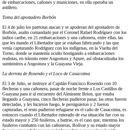
de embarcaciones, cañones y municiones, en ella operaba un
astillero.
Toma del apostadero Borbón
El 4 de julio los patriotas atacan y se apoderan del apostadero de
Borbón, asalto comandado por el Coronel Rafael Rodríguez con los
indios caribe, en 21 embarcaciones y una cañonera, entre ellas, las
que les mando el Libertador que se estaban fabricando y las que
venía capturando Rodríguez con los indígenas, en la Vuelta del
Torno, donde se mantenía oculto hostigando a embarcaciones
realistas, en tránsito entre Angostura y Apure, así obstaculizaba los
suministros a Angostura y la Guayana Vieja.
La derrota de Rosendo y el Loco de Casacoima
El 3 de Julio, se instruye al Capitán Francisco Rosendo con 10
flecheras y una cañonera, pasar de noche frente a Los Castillos de
Guayana para ir al encuentro del Almirante Brion, que estaba
llegando a Guayana, cinco flecheras pudieron pasar, las otras fueron
detectadas, y les hicieron fuego, le persiguieron y 2 fueron
capturadas, el resto pudieron refugiarse en el caño de Casacoima, es
entonces cuando el Libertador enterado de esa situación fue con su
estado mayor y 250 fusileros, a batirse, es el caso que, mientras los
fusileros combaten con las cañoneras, Bolívar y su estado mayor