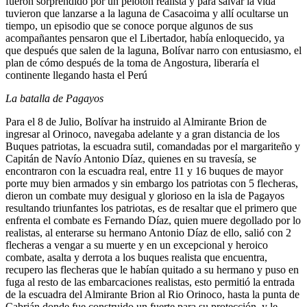
fueron sorprendido por un pelotón realista y para salvar la vida
tuvieron que lanzarse a la laguna de Casacoima y allí ocultarse un
tiempo, un episodio que se conoce porque algunos de sus
acompañantes pensaron que el Libertador, había enloquecido, ya
que después que salen de la laguna, Bolívar narro con entusiasmo, el
plan de cómo después de la toma de Angostura, liberaría el
continente llegando hasta el Perú
La batalla de Pagayos
Para el 8 de Julio, Bolívar ha instruido al Almirante Brion de
ingresar al Orinoco, navegaba adelante y a gran distancia de los
Buques patriotas, la escuadra sutil, comandadas por el margariteño y
Capitán de Navío Antonio Díaz, quienes en su travesía, se
encontraron con la escuadra real, entre 11 y 16 buques de mayor
porte muy bien armados y sin embargo los patriotas con 5 flecheras,
dieron un combate muy desigual y glorioso en la isla de Pagayos
resultando triunfantes los patriotas, es de resaltar que el primero que
enfrenta el combate es Fernando Díaz, quien muere degollado por lo
realistas, al enterarse su hermano Antonio Díaz de ello, salió con 2
flecheras a vengar a su muerte y en un excepcional y heroico
combate, asalta y derrota a los buques realista que encuentra,
recupero las flecheras que le habían quitado a su hermano y puso en
fuga al resto de las embarcaciones realistas, esto permitió la entrada
de la escuadra del Almirante Brion al Rio Orinoco, hasta la punta de
Cabrián donde fue construido un fuerte para su protección, y le