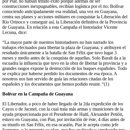
por Piar, no habían tenido éxito porque además de ser
construcciones inexpugnables, recibían logística por el rio; Bolívar
conociendo anticipadamente esa realidad, una vez en Guayana,
centra sus planes y acciones militares en conquistar la Liberación del
Rio Orinoco y conseguir así, la Liberación definitiva de la Provincia
de Guayana. En relación a esta Campaña el historiador Vicente
Lecuna, dice:
“La mayor parte de nuestros historiadores no han narrado los
trabajos efectuados para libertar la plaza de Guayana, y atribuyen el
resultado únicamente a la batalla de San Félix que tuvo lugar 3
meses y medio antes de la conquista de aquellas. Solo Baralt da a la
escuadra la influencia que tuvo en la obra de libertar la provincia y a
grandes rasgos expone la destrucción de los buques españoles. Todo
se explica por haberse perdido los documentos de esa época. A
nosotros nos han servido de guía las relaciones citadas de los
españoles y los documentos que hemos podido reunir. “(1)
Bolívar en la Campaña de Guayana
El Libertador, a poco de haber llegado de la 2da expedición de los
Cayos o de Jacmel, con la cual traía más armas y municiones de la
ayuda proporcionada por el Presidente de Haití, Alexander Petión,
estuvo en Guayana, con Piar, por invitación de éste, 4 días antes de
su triunfo en San Félix, en esa ocasión, Piar le acepta como jefe
Supremo, y le presento su plan, que fue analizado y aprobando por