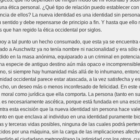
una ética personal. ¿Qué tipo de relación puedo establecer con 
cia de ellos? La nueva identidad es una identidad sin persona, 
ntido y debe repensarse de principio a fin. Y hasta que ello no
 que han regido la ética occidental por siglos.
oy a tal punto un hecho consumado, que esta ya se encuentra e
do a Auschwitz ya no tenía nombre ni nacionalidad y era sólo e
o en la masa anónima, equiparado a un criminal en potencia, s
e una especie de antiguo destino aún más opaco e incomprensible
no, si siempre hay humanidad más allá de lo inhumano, entonce
idad occidental parece estar atascada, a la vez satisfecha y es
echo, un deseo más o menos inconfesado de felicidad. En este ca
o moral como jurídica que ella comporta. La persona (tanto en s
ica es necesariamente ascética, porque está fundada en una esci
contra esta escisión que la nueva identidad sin persona hace vale
punto en que enclava al individuo en una identidad puramente bio
s y terceras vidas posibles, ninguna de las cuales podrá perte
nocidos por una máquina, sin la carga de las implicaciones afec
dido el ciudadano metropolitano la intimidad con los otros, cu