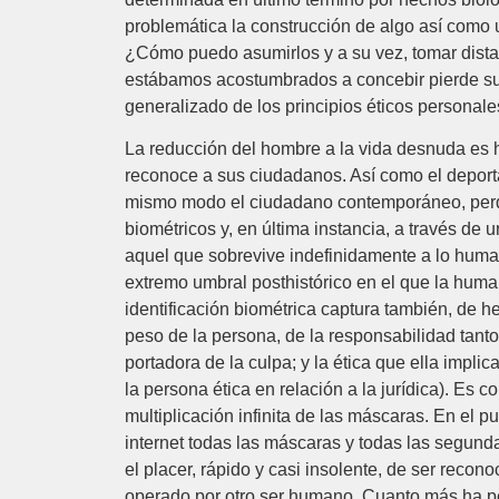
problemática la construcción de algo así como 
¿Cómo puedo asumirlos y a su vez, tomar distan
estábamos acostumbrados a concebir pierde su se
generalizado de los principios éticos personales
La reducción del hombre a la vida desnuda es h
reconoce a sus ciudadanos. Así como el deporta
mismo modo el ciudadano contemporáneo, perdid
biométricos y, en última instancia, a través d
aquel que sobrevive indefinidamente a lo huma
extremo umbral posthistórico en el que la human
identificación biométrica captura también, de h
peso de la persona, de la responsabilidad tant
portadora de la culpa; y la ética que ella impl
la persona ética en relación a la jurídica). Es 
multiplicación infinita de las máscaras. En el 
internet todas las máscaras y todas las segunda
el placer, rápido y casi insolente, de ser reco
operado por otro ser humano. Cuanto más ha per