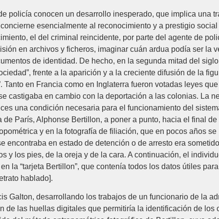
 de policía conocen un desarrollo inesperado, que implica una t
 concierne esencialmente al reconocimiento y a prestigio socia
miento, el del criminal reincidente, por parte del agente de pol
ión en archivos y ficheros, imaginar cuán ardua podía ser la ve
cumentos de identidad. De hecho, en la segunda mitad del siglo
edad”, frente a la aparición y a la creciente difusión de la figu
”. Tanto en Francia como en Inglaterra fueron votadas leyes que
 se castigaba en cambio con la deportación a las colonias. La ne
nces una condición necesaria para el funcionamiento del sistem
 de París, Alphonse Bertillon, a poner a punto, hacia el final de
opométrica y en la fotografía de filiación, que en pocos años s
 se encontraba en estado de detención o de arresto era sometid
 y los pies, de la oreja y de la cara. A continuación, el individ
n la “tarjeta Bertillon”, que contenía todos los datos útiles par
etrato hablado].
 Galton, desarrollando los trabajos de un funcionario de la ad
de las huellas digitales que permitiría la identificación de los 