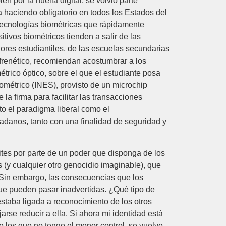
n por la huella digital, se volvió parte
a haciendo obligatorio en todos los Estados del
 tecnologías biométricas que rápidamente
sitivos biométricos tienden a salir de las
dores estudiantiles, de las escuelas secundarias
 frenético, recomiendan acostumbrar a los
trico óptico, sobre el que el estudiante posa
ométrico (INES), provisto de un microchip
 la firma para facilitar las transacciones
to el paradigma liberal como el
adanos, tanto con una finalidad de seguridad y
ites por parte de un poder que disponga de los
 (y cualquier otro genocidio imaginable), que
 Sin embargo, las consecuencias que los
rque pueden pasar inadvertidas. ¿Qué tipo de
staba ligada a reconocimiento de los otros
arse reducir a ella. Si ahora mi identidad está
 los que no tengo el menor control, se vuelve