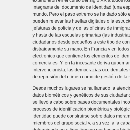
extendieron en el curso del siglo XX a todos los
integrante del documento de identidad (una esp
mundo. Pero el paso extremo se ha dado sólo en
pueden relevar las huellas digitales o la estruct
jefaturas de policía y de las oficinas de inmigr
y hasta de las escuelas primarias (las industri
ciudadanos desde pequeños a este tipo de contr
distraídamente su mano. En Francia y en todos 
electrónico que contiene los elementos de identif
comerciales. Y, en la incesante deriva guberna
intervencionista, las democracias occidentales
de represión del crimen como de gestión de la 
Desde muchos lugares se ha llamado la atención
datos biométricos y genéticos de sus ciudadano
se llevó a cabo sobre bases documentales inco
procesos de identificación biométrica y biológi
identidad puede construirse sobre datos merame
miembros del grupo social y, a su vez, a la cap
determinada en último término por hechos biol