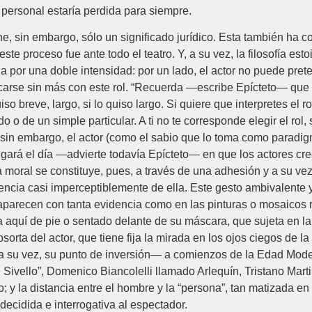
personal estaría perdida para siempre.
ne, sin embargo, sólo un significado jurídico. Esta también ha c
ste proceso fue ante todo el teatro. Y, a su vez, la filosofía est
da por una doble intensidad: por un lado, el actor no puede preten
icarse sin más con este rol. “Recuerda —escribe Epícteto— que t
iso breve, largo, si lo quiso largo. Si quiere que interpretes el
o o de un simple particular. A ti no te corresponde elegir el rol,
, sin embargo, el actor (como el sabio que lo toma como paradi
legará el día —advierte todavía Epícteto— en que los actores cr
 moral se constituye, pues, a través de una adhesión y a su vez
encia casi imperceptiblemente de ella. Este gesto ambivalente y,
parecen con tanta evidencia como en las pinturas o mosaicos 
ta aquí de pie o sentado delante de su máscara, que sujeta en 
bsorta del actor, que tiene fija la mirada en los ojos ciegos de l
 a su vez, su punto de inversión— a comienzos de la Edad Modern
 Sivello”, Domenico Biancolelli llamado Arlequín, Tristano Martin
 y la distancia entre el hombre y la “persona”, tan matizada en
decidida e interrogativa al espectador.