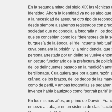
En la segunda mitad del siglo XIX las técnicas
identidad. Ahora la identidad ya no es algo que
a la necesidad de asegurar otro tipo de reconoci
desde siempre a sabernos registrados con precis
sociedad que no conocía la fotografía ni los do
que se concebían como los “defensores de la soci
burguesía de la época: el “delincuente habitual
cuya pena era la prisión, y la reincidencia, que
persona arrestada por un delito se vuelve ento
un oscuro funcionario de la prefectura de policía
de los delincuentes basado en la medición antr
bertillonage. Cualquiera que por alguna razón
cráneo, de los brazos, de los dedos de las manos
como de perfil, y ambas fotografías se pegaban e
inventor había bautizado como “portrait parlé” [r
En los mismos años, un primo de Darwin, Francis
empezó a trabajar en un sistema de clasificación 