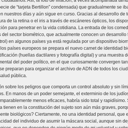
 ciudadanos. Así, la foto de filiación, a veces acompañada tambié
ecie de “tarjeta Bertillon” condensada) que gradualmente se ib
 nuestros días y aún sigue en curso. Gracias al desarrollo de
ura de la retina o el iris a través de escáneres ópticos, los dispo
ación para penetrar en la vida cotidiana. La entrada de los come
as del sector biométrico, que actualmente conocen un desarrollo
ol) en algunos países ya está regulada por un dispositivo biomé
los países europeos se prepara el nuevo carnet de identidad bi
icación (huellas dactilares y fotografía digital) y una muestra de
mental del poder político, en el que curiosamente convergen tan
 se preparan para organizar el archivo de ADN de todos los ciud
salud pública.
 sobre los peligros que comporta un control absoluto y sin lím
s. En manos de un poder semejante, el exterminio de los judíos
mparablemente menos eficaces, habría sido total y rapidísimo.
ca tienen en la constitución del sujeto son aún más graves, po
nte biológicos? Ciertamente, no una identidad personal, que e
acidad del individuo de asumir la máscara social, aunque sin dej
ógicos, que no dependen de ningún modo de mi voluntad y sobre