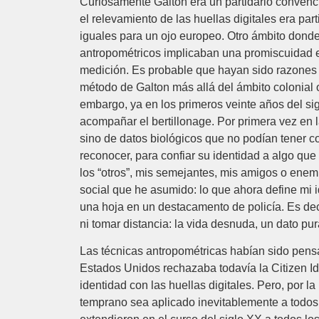
Curiosamente Galton era un partidario convenci
el relevamiento de las huellas digitales era par
iguales para un ojo europeo. Otro ámbito donde 
antropométricos implicaban una promiscuidad emb
medición. Es probable que hayan sido razones de
método de Galton más allá del ámbito colonial 
embargo, ya en los primeros veinte años del sigl
acompañar el bertillonage. Por primera vez en l
sino de datos biológicos que no podían tener c
reconocer, para confiar su identidad a algo qu
los “otros”, mis semejantes, mis amigos o enem
social que he asumido: lo que ahora define mi 
una hoja en un destacamento de policía. Es dec
ni tomar distancia: la vida desnuda, un dato pu
Las técnicas antropométricas habían sido pensa
Estados Unidos rechazaba todavía la Citizen Ide
identidad con las huellas digitales. Pero, por l
temprano sea aplicado inevitablemente a todos 