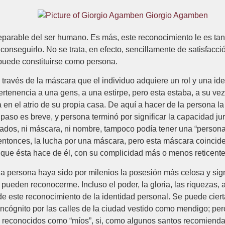
Giorgio Agamben
separable del ser humano. Es más, este reconocimiento le es ta
conseguirlo. No se trata, en efecto, sencillamente de satisfacci
 puede constituirse como persona.
a través de la máscara que el individuo adquiere un rol y una id
tenencia a una gens, a una estirpe, pero esta estaba, a su vez
en el atrio de su propia casa. De aquí a hacer de la persona la 
l paso es breve, y persona terminó por significar la capacidad jur
sados, ni máscara, ni nombre, tampoco podía tener una “persona
entonces, la lucha por una máscara, pero esta máscara coincide
” que ésta hace de él, con su complicidad más o menos reticente
a persona haya sido por milenios la posesión más celosa y sign
ueden reconocerme. Incluso el poder, la gloria, las riquezas, a 
a de este reconocimiento de la identidad personal. Se puede cie
incógnito por las calles de la ciudad vestido como mendigo; pe
an reconocidos como “míos”, si, como algunos santos recomiendan 