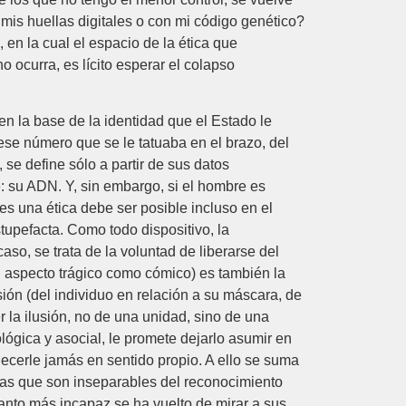
mis huellas digitales o con mi código genético?
en la cual el espacio de la ética que
 ocurra, es lícito esperar el colapso
n la base de la identidad que el Estado le
se número que se le tatuaba en el brazo, del
e define sólo a partir de sus datos
: su ADN. Y, sin embargo, si el hombre es
s una ética debe ser posible incluso en el
tupefacta. Como todo dispositivo, la
so, se trata de la voluntad de liberarse del
u aspecto trágico como cómico) es también la
sión (del individuo en relación a su máscara, de
r la ilusión, no de una unidad, sino de una
lógica y asocial, le promete dejarlo asumir en
necerle jamás en sentido propio. A ello se suma
tivas que son inseparables del reconocimiento
anto más incapaz se ha vuelto de mirar a sus