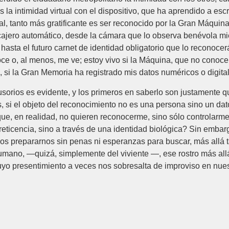
 la intimidad virtual con el dispositivo, que ha aprendido a esc
l, tanto más gratificante es ser reconocido por la Gran Máquina,
l cajero automático, desde la cámara que lo observa benévola mie
, hasta el futuro carnet de identidad obligatorio que lo reconoc
ce o, al menos, me ve; estoy vivo si la Máquina, que no conoce 
o, si la Gran Memoria ha registrado mis datos numéricos o digita
lusorios es evidente, y los primeros en saberlo son justamente
os, si el objeto del reconocimiento no es una persona sino un d
ue, en realidad, no quieren reconocerme, sino sólo controlar
reticencia, sino a través de una identidad biológica? Sin embarg
s prepararnos sin penas ni esperanzas para buscar, más allá t
humano, —quizá, simplemente del viviente —, ese rostro más all
cuyo presentimiento a veces nos sobresalta de improviso en nue