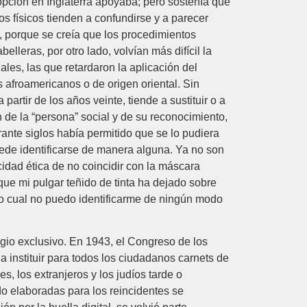
opción en Inglaterra apoyaba; pero sostenía que
os físicos tienden a confundirse y a parecer
n, porque se creía que los procedimientos
leras, por otro lado, volvían más difícil la
les, las que retardaron la aplicación del
 afroamericanos o de origen oriental. Sin
artir de los años veinte, tiende a sustituir o a
n de la “persona” social y de su reconocimiento,
ante siglos había permitido que se lo pudiera
uede identificarse de manera alguna. Ya no son
idad ética de no coincidir con la máscara
ue mi pulgar teñido de tinta ha dejado sobre
 lo cual no puedo identificarme de ningún modo
gio exclusivo. En 1943, el Congreso de los
a instituir para todos los ciudadanos carnets de
s, los extranjeros y los judíos tarde o
o elaboradas para los reincidentes se