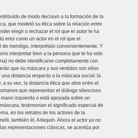
ontribuido de modo decisivo a la formación de la
oica, que modeló su ética sobre la relación entre
der elegir o rechazar el rol que el autor le ha
ú eres como un actor en el rol que el
 rol de mendigo, interprétalo convenientemente. Y
 sino interpretar bien a la persona que te ha sido
gma) no debe identificarse completamente con
eerán que su máscara y sus vestidos son ellos
 una distancia respecto a la máscara social: la
 a su vez, la distancia ética que abre entre el
romanos que representan el diálogo silencioso
la mano izquierda o está apoyada sobre un
a máscara, testimonian el significado especial de
a, en los retratos de los actores de la
elli, también él, Arlequín. Ahora el actor ya no
 las representaciones clásicas, se acentúa por