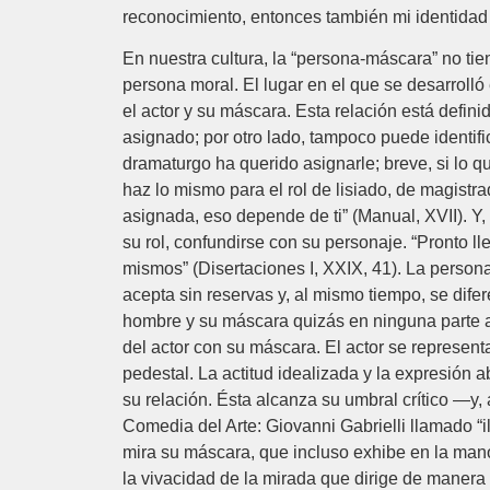
reconocimiento, entonces también mi identidad 
En nuestra cultura, la “persona-máscara” no tie
persona moral. El lugar en el que se desarrolló e
el actor y su máscara. Esta relación está defini
asignado; por otro lado, tampoco puede identif
dramaturgo ha querido asignarle; breve, si lo qu
haz lo mismo para el rol de lisiado, de magistrad
asignada, eso depende de ti” (Manual, XVII). Y
su rol, confundirse con su personaje. “Pronto l
mismos” (Disertaciones I, XXIX, 41). La persona
acepta sin reservas y, al mismo tiempo, se difer
hombre y su máscara quizás en ninguna parte a
del actor con su máscara. El actor se represen
pedestal. La actitud idealizada y la expresión a
su relación. Ésta alcanza su umbral crítico —y,
Comedia del Arte: Giovanni Gabrielli llamado “il
mira su máscara, que incluso exhibe en la mano;
la vivacidad de la mirada que dirige de manera 