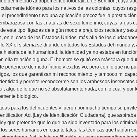
do del método antropométrico-fotográfico de Bertillon, cuya ad
ticularmente idóneo para los nativos de las colonias, cuyos rasg
el procedimiento tuvo una aplicación precoz fue la prostitució
arazosa con las criaturas de sexo femenino, cuyas largas cabel
 este tipo, ligadas de algún modo a prejuicios raciales y sexua
o, en el caso de los Estados Unidos, más allá de los ciudadanos
o XX el sistema se difunde en todos los Estados del mundo y, a p
a historia de la humanidad, la identidad ya no estaba en funció
on ella relación alguna. El hombre se quitó esa máscara que dur
e le pertenece de modo íntimo y exclusivo, pero con lo que no p
igos, los que garantizan mi reconocimiento, y tampoco mi capac
identidad y permite reconocerme son los arabescos insensatos q
ir, algo de lo que no sé absolutamente nada, con lo cual y por
ramente biológico.
das para los delincuentes y fueron por mucho tiempo su privile
ntification Act [Ley de Identificación Ciudadana], que aspiraba 
a ley que pretende que lo que ha sido inventado para los criminale
los seres humanos en cuanto tales, las técnicas que habían sid