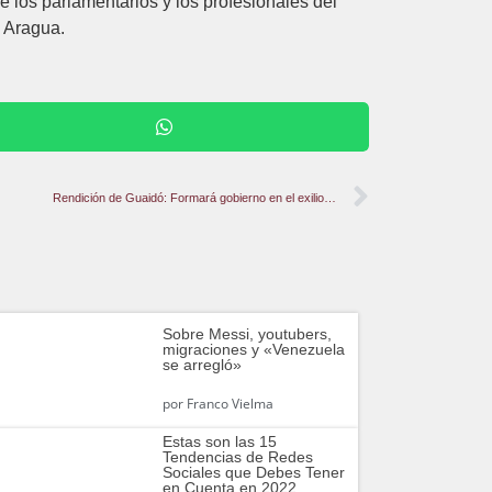
os parlamentarios y los profesionales del
o Aragua.
Rendición de Guaidó: Formará gobierno en el exilio…
Sobre Messi, youtubers,
migraciones y «Venezuela
se arregló»
por
Franco Vielma
Estas son las 15
Tendencias de Redes
Sociales que Debes Tener
en Cuenta en 2022