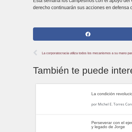
Esta semana los campesinos con el apoyo del 
derecho continuarán sus acciones en defensa de
La corporatocracia utiliza todos los mecanismos a su mano para
También te puede inter
La condición revoluci
por
Michel E. Torres Co
Perseverar con el ej
y legado de Jorge