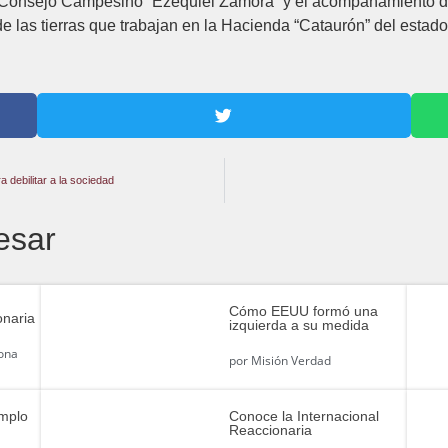
Consejo Campesino “Ezequiel Zamora” y el acompañamiento de l
 las tierras que trabajan en la Hacienda “Cataurón” del estad
 debilitar a la sociedad
esar
Cómo EEUU formó una
onaria
izquierda a su medida
rona
por
Misión Verdad
emplo
Conoce la Internacional
Reaccionaria