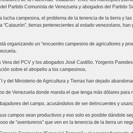
 del Partido Comunista de Venezuela y abogados del Partido S
 la lucha campesina, el problema de la tenencia de la tierra y las
 “Cataurón”, tierras pertenecientes al estado venezolano, han
á organizando un “encuentro campesino de agricultores y prod
enezuela.
 Vera del PCV y los abogados José Castillo, Yorgenis Paredes
ción sobre el atropello a los campesinos.
NTI y del Ministerio de Agricultura y Tierras han dejado abando
po de Venezuela donde manda el que tenga más dólares para re
rabajadores del campo, acusándolos de ser delincuentes y usando
s campos sean productivos y eso solo es posible dándole segur
oso de “aventureros” que ven en la tenencia de la tierra un ne