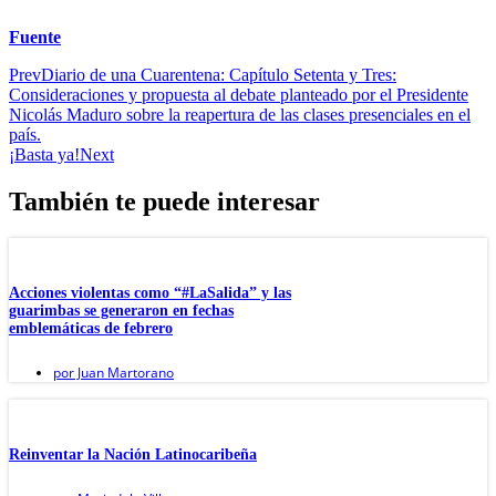
Fuente
Prev
Diario de una Cuarentena: Capítulo Setenta y Tres:
Consideraciones y propuesta al debate planteado por el Presidente
Nicolás Maduro sobre la reapertura de las clases presenciales en el
país.
¡Basta ya!
Next
También te puede interesar
Acciones violentas como “#LaSalida” y las
guarimbas se generaron en fechas
emblemáticas de febrero
por
Juan Martorano
Reinventar la Nación Latinocaribeña