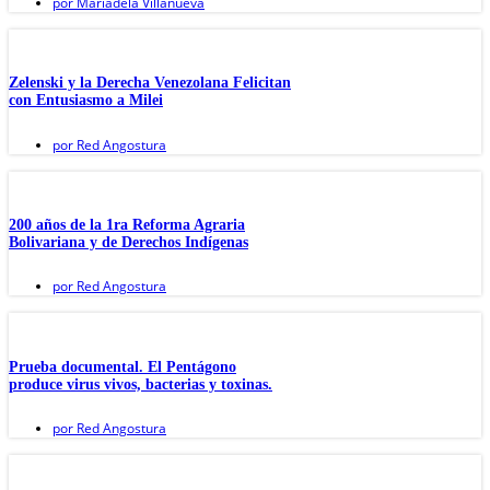
por
Mariadela Villanueva
Zelenski y la Derecha Venezolana Felicitan
con Entusiasmo a Milei
por
Red Angostura
200 años de la 1ra Reforma Agraria
Bolivariana y de Derechos Indígenas
por
Red Angostura
Prueba documental. El Pentágono
produce virus vivos, bacterias y toxinas.
por
Red Angostura