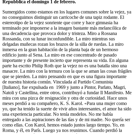
Repubblica el domingo 1 de febrero.
Sumergidos como estamos en los lugares comunes sobre la vejez, ya
no conseguimos distinguir un carricoche de una tapiz rodante. El
estereotipo de la vejez sonriente que corre y hace gimnasia ha
terminado por imponerse a la imagen bastante más melancólica de
una decadencia que provoca dolor y tristeza. Miro a Rossana
Rossanda, con su lunar inconfundible. La miro mientras sus
delgadas muñecas rozan los brazos de la silla de ruedas. La miro
inmersa en la gran habitación de la planta baja de un hermoso
edificio junto al Sena. La miro en ese concentrado de pasado
importante y de presente incierto que representa su vida. En alguna
parte ha escrito Philip Roth que la vejez no es una batalla sino una
masacre. La miro con la ternura con la que se aman las cosas frágiles
que se pierden. La miro pensando en que es una figura importante
de nuestra historia común. Vinculada al Partido Comunista
[Italiano], fue expulsada en 1969 y junto a Pintor, Parlato, Magri,
Natoli y Castellina, entre otros, contribuyó a fundar Il Manifesto. Me
mira con una pizca de resignación y otra de curiosidad. Hace unos
meses perdió a su compañero, K. S. Karol. «Para una mujer como
yo, que ha tenido la suerte de vivir años interesantes, el amor ha sido
una experiencia particular. No tenía modelos. No me había
entregado a las aspiraciones de las tías y de mi madre. No quería ser
como ellas. Con Karol, hemos estado juntos largo tiempo. Yo, en
Roma, y él, en París. Luego ya nos reunimos. Cuando perdió la