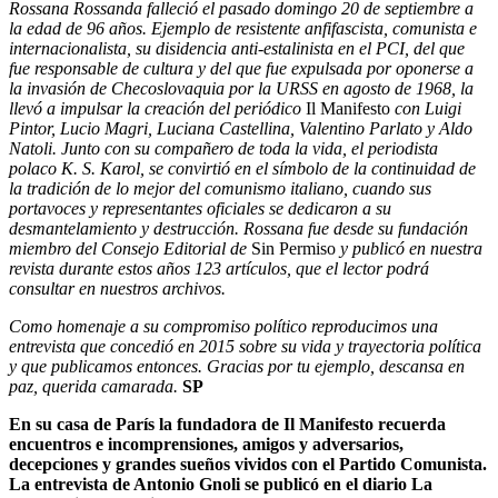
Rossana Rossanda falleció el pasado domingo 20 de septiembre a
la edad de 96 años. Ejemplo de resistente anfifascista, comunista e
internacionalista, su disidencia anti-estalinista en el PCI, del que
fue responsable de cultura y del que fue expulsada por oponerse a
la invasión de Checoslovaquia por la URSS en agosto de 1968, la
llevó a impulsar la creación del periódico
Il Manifesto
con Luigi
Pintor, Lucio Magri, Luciana Castellina, Valentino Parlato y Aldo
Natoli. Junto con su compañero de toda la vida, el periodista
polaco K. S. Karol, se convirtió en el símbolo de la continuidad de
la tradición de lo mejor del comunismo italiano, cuando sus
portavoces y representantes oficiales se dedicaron a su
desmantelamiento y destrucción. Rossana fue desde su fundación
miembro del Consejo Editorial de
Sin Permiso
y publicó en nuestra
revista durante estos años 123 artículos, que el lector podrá
consultar en nuestros archivos.
Como homenaje a su compromiso político reproducimos una
entrevista que concedió en 2015 sobre su vida y trayectoria política
y que publicamos entonces. Gracias por tu ejemplo, descansa en
paz, querida camarada.
SP
En su casa de París la fundadora de Il Manifesto recuerda
encuentros e incomprensiones, amigos y adversarios,
decepciones y grandes sueños vividos con el Partido Comunista.
La entrevista de Antonio Gnoli se publicó en el diario La