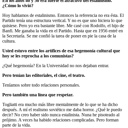
En los años 40 y 50 era fuerte el atractivo del estalinismo.
¿Cómo lo vivió?
Hoy hablamos de estalinismo. Entonces la referencia no era ésta. El
Partido tenía una estructura vertical. Y no es que uno hiciera lo que
quisiese. Pero yo era bastante libre. Me casé con Rodolfo, el hijo de
Banfi. Me ganaba la vida en el Partido. Hasta que en 1956 entré en
la Secretaría. Se me confió la tarea de poner en pie la casa de la
cultura.
Usted estuvo entre los artífices de esa hegemonía cultural que
hoy se les reprocha a los comunistas?
¿Qué hegemonía? En la Universidad no nos dejaban entrar.
Pero tenían las editoriales, el cine, el teatro.
Teníamos sobre todo relaciones personales.
Pero también una línea que respetar.
Togliatti era mucho más libre mentalmente de lo que se ha dicho
después. A mí el realismo soviético me daba horror. ¿Qué le puedo
decir? No creo haber sido nunca estalinista. Nuna he pisoteado al
prójimo. A veces ha habido relaciones complicadas. Pero forman
parte de la vida.