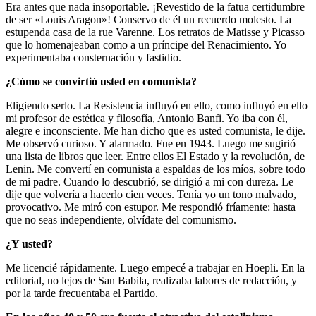
Era antes que nada insoportable. ¡Revestido de la fatua certidumbre
de ser «Louis Aragon»! Conservo de él un recuerdo molesto. La
estupenda casa de la rue Varenne. Los retratos de Matisse y Picasso
que lo homenajeaban como a un príncipe del Renacimiento. Yo
experimentaba consternación y fastidio.
¿Cómo se convirtió usted en comunista?
Eligiendo serlo. La Resistencia influyó en ello, como influyó en ello
mi profesor de estética y filosofía, Antonio Banfi. Yo iba con él,
alegre e inconsciente. Me han dicho que es usted comunista, le dije.
Me observó curioso. Y alarmado. Fue en 1943. Luego me sugirió
una lista de libros que leer. Entre ellos El Estado y la revolución, de
Lenin. Me convertí en comunista a espaldas de los míos, sobre todo
de mi padre. Cuando lo descubrió, se dirigió a mi con dureza. Le
dije que volvería a hacerlo cien veces. Tenía yo un tono malvado,
provocativo. Me miró con estupor. Me respondió fríamente: hasta
que no seas independiente, olvídate del comunismo.
¿Y usted?
Me licencié rápidamente. Luego empecé a trabajar en Hoepli. En la
editorial, no lejos de San Babila, realizaba labores de redacción, y
por la tarde frecuentaba el Partido.