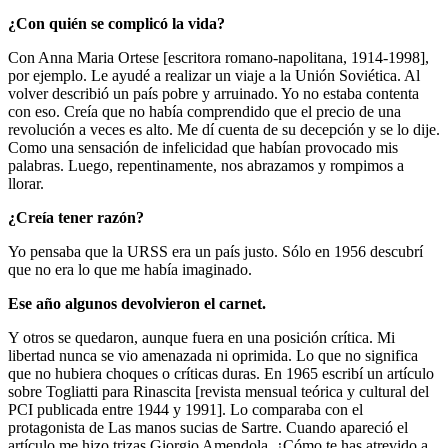
¿Con quién se complicó la vida?
Con Anna Maria Ortese [escritora romano-napolitana, 1914-1998],
por ejemplo. Le ayudé a realizar un viaje a la Unión Soviética. Al
volver describió un país pobre y arruinado. Yo no estaba contenta
con eso. Creía que no había comprendido que el precio de una
revolución a veces es alto. Me dí cuenta de su decepción y se lo dije.
Como una sensación de infelicidad que habían provocado mis
palabras. Luego, repentinamente, nos abrazamos y rompimos a
llorar.
¿Creía tener razón?
Yo pensaba que la URSS era un país justo. Sólo en 1956 descubrí
que no era lo que me había imaginado.
Ese año algunos devolvieron el carnet.
Y otros se quedaron, aunque fuera en una posición crítica. Mi
libertad nunca se vio amenazada ni oprimida. Lo que no significa
que no hubiera choques o críticas duras. En 1965 escribí un artículo
sobre Togliatti para Rinascita [revista mensual teórica y cultural del
PCI publicada entre 1944 y 1991]. Lo comparaba con el
protagonista de Las manos sucias de Sartre. Cuando apareció el
artículo me hizo trizas Giorgio Amendola. ¿Cómo te has atrevido a