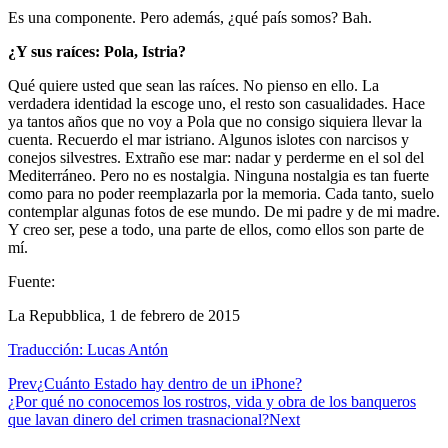
Es una componente. Pero además, ¿qué país somos? Bah.
¿Y sus raíces: Pola, Istria?
Qué quiere usted que sean las raíces. No pienso en ello. La
verdadera identidad la escoge uno, el resto son casualidades. Hace
ya tantos años que no voy a Pola que no consigo siquiera llevar la
cuenta. Recuerdo el mar istriano. Algunos islotes con narcisos y
conejos silvestres. Extraño ese mar: nadar y perderme en el sol del
Mediterráneo. Pero no es nostalgia. Ninguna nostalgia es tan fuerte
como para no poder reemplazarla por la memoria. Cada tanto, suelo
contemplar algunas fotos de ese mundo. De mi padre y de mi madre.
Y creo ser, pese a todo, una parte de ellos, como ellos son parte de
mí.
Fuente:
La Repubblica, 1 de febrero de 2015
Traducción:
Lucas Antón
Prev
¿Cuánto Estado hay dentro de un iPhone?
¿Por qué no conocemos los rostros, vida y obra de los banqueros
que lavan dinero del crimen trasnacional?
Next