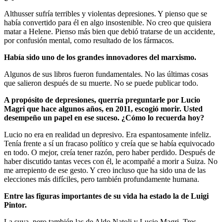
Althusser sufría terribles y violentas depresiones. Y pienso que se
había convertido para él en algo insostenible. No creo que quisiera
matar a Helene. Pienso más bien que debió tratarse de un accidente,
por confusión mental, como resultado de los fármacos.
Había sido uno de los grandes innovadores del marxismo.
Algunos de sus libros fueron fundamentales. No las últimas cosas
que salieron después de su muerte. No se puede publicar todo.
A propósito de depresiones, querría preguntarle por Lucio
Magri que hace algunos años, en 2011, escogió morir. Usted
desempeño un papel en ese suceso. ¿Cómo lo recuerda hoy?
Lucio no era en realidad un depresivo. Era espantosamente infeliz.
Tenía frente a sí un fracaso político y creía que se había equivocado
en todo. O mejor, creía tener razón, pero haber perdido. Después de
haber discutido tantas veces con él, le acompañé a morir a Suiza. No
me arrepiento de ese gesto. Y creo incluso que ha sido una de las
elecciones más difíciles, pero también profundamente humana.
Entre las figuras importantes de su vida ha estado la de Luigi
Pintor.
La suya, pero también las de Aldo Natoli y Lucio Magri. Tres