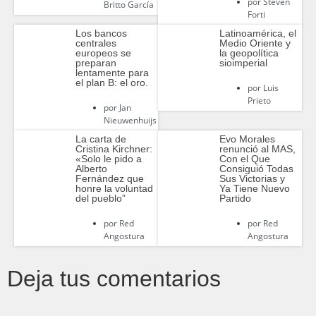
por
Steven
Britto García
Forti
Los bancos
Latinoamérica, el
centrales
Medio Oriente y
europeos se
la geopolítica
preparan
sioimperial
lentamente para
el plan B: el oro.
por
Luis
Prieto
por
Jan
Nieuwenhuijs
La carta de
Evo Morales
Cristina Kirchner:
renunció al MAS,
«Solo le pido a
Con el Que
Alberto
Consiguió Todas
Fernández que
Sus Victorias y
honre la voluntad
Ya Tiene Nuevo
del pueblo”
Partido
por
Red
por
Red
Angostura
Angostura
Deja tus comentarios