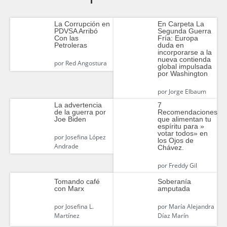
En Carpeta La
La Corrupción en
Segunda Guerra
PDVSA Arribó
Fría: Europa
Con las
duda en
Petroleras
incorporarse a la
nueva contienda
por
Red Angostura
global impulsada
por Washington
por
Jorge Elbaum
La advertencia
7
de la guerra por
Recomendaciones
Joe Biden
que alimentan tu
espíritu para »
votar todos» en
por
Josefina López
los Ojos de
Andrade
Chávez.
por
Freddy Gil
Tomando café
Soberanía
con Marx
amputada
por
Josefina L.
por
María Alejandra
Martínez
Díaz Marín