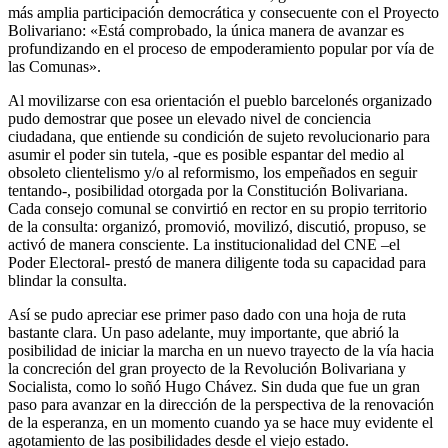
más amplia participación democrática y consecuente con el Proyecto
Bolivariano: «Está comprobado, la única manera de avanzar es
profundizando en el proceso de empoderamiento popular por vía de
las Comunas».
Al movilizarse con esa orientación el pueblo barcelonés organizado
pudo demostrar que posee un elevado nivel de conciencia
ciudadana, que entiende su condición de sujeto revolucionario para
asumir el poder sin tutela, -que es posible espantar del medio al
obsoleto clientelismo y/o al reformismo, los empeñados en seguir
tentando-, posibilidad otorgada por la Constitución Bolivariana.
Cada consejo comunal se convirtió en rector en su propio territorio
de la consulta: organizó, promovió, movilizó, discutió, propuso, se
activó de manera consciente. La institucionalidad del CNE –el
Poder Electoral- prestó de manera diligente toda su capacidad para
blindar la consulta.
Así se pudo apreciar ese primer paso dado con una hoja de ruta
bastante clara. Un paso adelante, muy importante, que abrió la
posibilidad de iniciar la marcha en un nuevo trayecto de la vía hacia
la concreción del gran proyecto de la Revolución Bolivariana y
Socialista, como lo soñó Hugo Chávez. Sin duda que fue un gran
paso para avanzar en la dirección de la perspectiva de la renovación
de la esperanza, en un momento cuando ya se hace muy evidente el
agotamiento de las posibilidades desde el viejo estado.