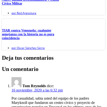
Cívico Militar
por
Red Angostura
TIAR contra Venezuela: cualquier
semejanza con la historia no es pura
coincidencia
por
Oscar Sánchez Serra
Deja tus comentarios
Un comentario
Tom Reynolds
dice:
16 noviembre, 2020 a las 6:32 pm
Por casualidad, sabia usted del equipo de los padres
Maryknoll que fundaron un centro civico y proyecto de
organizacion popular en Troconal en los ultimos anos de los