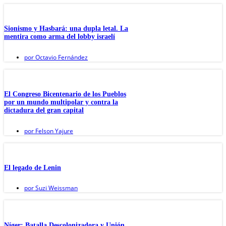
Sionismo y Hasbará: una dupla letal. La
mentira como arma del lobby israelí
por
Octavio Fernández
El Congreso Bicentenario de los Pueblos
por un mundo multipolar y contra la
dictadura del gran capital
por
Felson Yajure
El legado de Lenin
por
Suzi Weissman
Níger: Batalla Descolonizadora y Unión