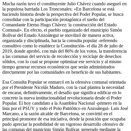
Mucha razón tuvo el constituyente Julio Chávez cuando aseguró en
la populosa barriada Los Tronconales: «En Barcelona se está
haciendo historia desde la perspectiva del Poder Popular, se busca
consolidar con la participación protagónica el sueño del
Comandante Eterno Hugo Chávez: la construcción del Estado
Comunal». En efecto, el pueblo organizado del municipio Simón
Bolívar del Estado Anzoátegui se movilizó de manera activa,
organizada y disciplinada, hacia la consulta popular -referendo
consultivo como lo establece la Constitución- el día 28 de julio de
2019, donde aprobó, con más del 86% de los votos, la transferencia
a las comunas del servicio de recolección y reciclaje de desechos
sólidos, con lo cual se propone optimizar ese servicio y al mismo
tiempo generar recursos económicos que serán administrados
directamente por las comunidades en beneficio de sus habitantes.
Esa Consulta Popular se enmarcó en la ofensiva comunal orientada
por el Presidente Nicolás Maduro, con la cual plantea la necesidad
de encarar, definitivamente, el desafío que significa edificar en lo
concreto la nueva institucionalidad revolucionaria desde el Poder
Popular. El hoy candidato a la Asamblea Nacional -primero en la
lista por el PSUV y todo el Polo Patriótico en Anzoátegui- Luis José
Marcano, a la sazón alcalde de Barcelona, se convirtió en el
principal promotor de esa iniciativa, desde la posición que ocupaba
pudo apreciar la posibilidad de un vigoroso desarrollo ofensivo de
las comunas del municipio Simón Bolívar, generado mediante la