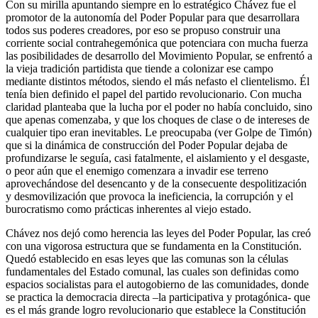
Con su mirilla apuntando siempre en lo estratégico Chávez fue el
promotor de la autonomía del Poder Popular para que desarrollara
todos sus poderes creadores, por eso se propuso construir una
corriente social contrahegemónica que potenciara con mucha fuerza
las posibilidades de desarrollo del Movimiento Popular, se enfrentó a
la vieja tradición partidista que tiende a colonizar ese campo
mediante distintos métodos, siendo el más nefasto el clientelismo. Él
tenía bien definido el papel del partido revolucionario. Con mucha
claridad planteaba que la lucha por el poder no había concluido, sino
que apenas comenzaba, y que los choques de clase o de intereses de
cualquier tipo eran inevitables. Le preocupaba (ver Golpe de Timón)
que si la dinámica de construcción del Poder Popular dejaba de
profundizarse le seguía, casi fatalmente, el aislamiento y el desgaste,
o peor aún que el enemigo comenzara a invadir ese terreno
aprovechándose del desencanto y de la consecuente despolitización
y desmovilización que provoca la ineficiencia, la corrupción y el
burocratismo como prácticas inherentes al viejo estado.
Chávez nos dejó como herencia las leyes del Poder Popular, las creó
con una vigorosa estructura que se fundamenta en la Constitución.
Quedó establecido en esas leyes que las comunas son la células
fundamentales del Estado comunal, las cuales son definidas como
espacios socialistas para el autogobierno de las comunidades, donde
se practica la democracia directa –la participativa y protagónica- que
es el más grande logro revolucionario que establece la Constitución