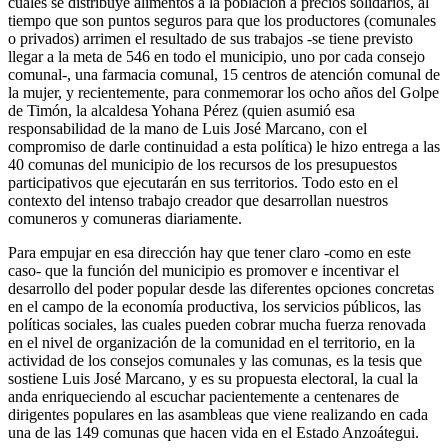
cuales se distribuye alimentos a la población a precios solidarios, al
tiempo que son puntos seguros para que los productores (comunales
o privados) arrimen el resultado de sus trabajos -se tiene previsto
llegar a la meta de 546 en todo el municipio, uno por cada consejo
comunal-, una farmacia comunal, 15 centros de atención comunal de
la mujer, y recientemente, para conmemorar los ocho años del Golpe
de Timón, la alcaldesa Yohana Pérez (quien asumió esa
responsabilidad de la mano de Luis José Marcano, con el
compromiso de darle continuidad a esta política) le hizo entrega a las
40 comunas del municipio de los recursos de los presupuestos
participativos que ejecutarán en sus territorios. Todo esto en el
contexto del intenso trabajo creador que desarrollan nuestros
comuneros y comuneras diariamente.
Para empujar en esa dirección hay que tener claro -como en este
caso- que la función del municipio es promover e incentivar el
desarrollo del poder popular desde las diferentes opciones concretas
en el campo de la economía productiva, los servicios públicos, las
políticas sociales, las cuales pueden cobrar mucha fuerza renovada
en el nivel de organización de la comunidad en el territorio, en la
actividad de los consejos comunales y las comunas, es la tesis que
sostiene Luis José Marcano, y es su propuesta electoral, la cual la
anda enriqueciendo al escuchar pacientemente a centenares de
dirigentes populares en las asambleas que viene realizando en cada
una de las 149 comunas que hacen vida en el Estado Anzoátegui.