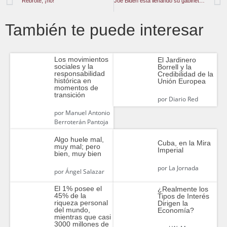
Rebrote, ¡no!
Joe Biden está llenando su gabinete con halcones a favor de la guerra
También te puede interesar
Los movimientos
El Jardinero
sociales y la
Borrell y la
responsabilidad
Credibilidad de la
histórica en
Unión Europea
momentos de
transición
por
Diario Red
por
Manuel Antonio
Berroterán Pantoja
Algo huele mal,
Cuba, en la Mira
muy mal; pero
Imperial
bien, muy bien
por
La Jornada
por
Ángel Salazar
El 1% posee el
¿Realmente los
45% de la
Tipos de Interés
riqueza personal
Dirigen la
del mundo,
Economía?
mientras que casi
3000 millones de