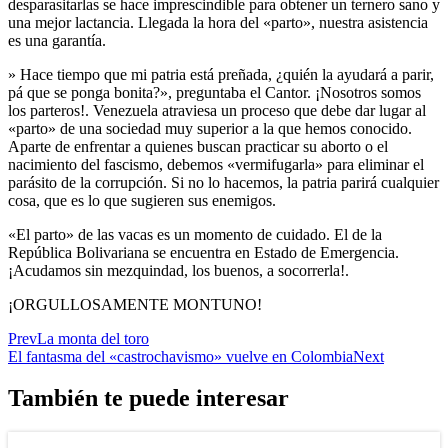
desparasitarlas se hace imprescindible para obtener un ternero sano y
una mejor lactancia. Llegada la hora del «parto», nuestra asistencia
es una garantía.
» Hace tiempo que mi patria está preñada, ¿quién la ayudará a parir,
pá que se ponga bonita?», preguntaba el Cantor. ¡Nosotros somos
los parteros!. Venezuela atraviesa un proceso que debe dar lugar al
«parto» de una sociedad muy superior a la que hemos conocido.
Aparte de enfrentar a quienes buscan practicar su aborto o el
nacimiento del fascismo, debemos «vermifugarla» para eliminar el
parásito de la corrupción. Si no lo hacemos, la patria parirá cualquier
cosa, que es lo que sugieren sus enemigos.
«El parto» de las vacas es un momento de cuidado. El de la
República Bolivariana se encuentra en Estado de Emergencia.
¡Acudamos sin mezquindad, los buenos, a socorrerla!.
¡ORGULLOSAMENTE MONTUNO!
Prev
La monta del toro
El fantasma del «castrochavismo» vuelve en Colombia
Next
También te puede interesar