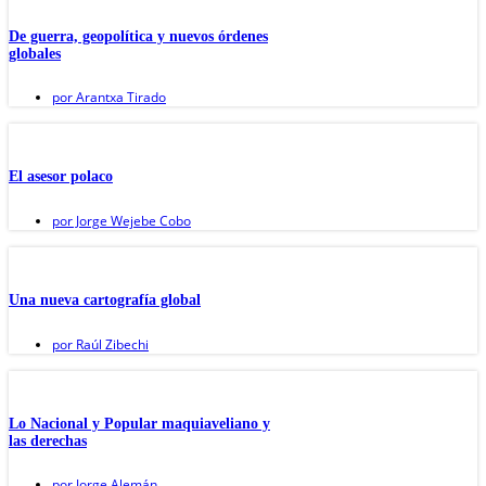
De guerra, geopolítica y nuevos órdenes
globales
por
Arantxa Tirado
El asesor polaco
por
Jorge Wejebe Cobo
Una nueva cartografía global
por
Raúl Zibechi
Lo Nacional y Popular maquiaveliano y
las derechas
por
Jorge Alemán