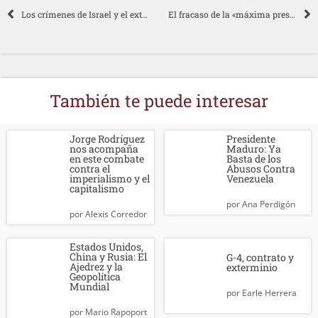
Los crímenes de Israel y el exterminio del pueblo palestino
El fracaso de la «máxima presión» termina en un nuevo giro político
También te puede interesar
Jorge Rodríguez
Presidente
nos acompaña
Maduro: Ya
en este combate
Basta de los
contra el
Abusos Contra
imperialismo y el
Venezuela
capitalismo
por
Ana Perdigón
por
Alexis Corredor
Estados Unidos,
China y Rusia: El
G-4, contrato y
Ajedrez y la
exterminio
Geopolítica
Mundial
por
Earle Herrera
por
Mario Rapoport