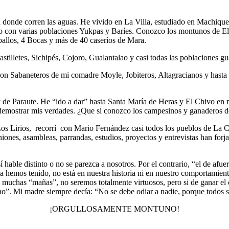
cia donde corren las aguas. He vivido en La Villa, estudiado en Machique
do con varias poblaciones Yukpas y Baríes. Conozco los montunos de E
ballos, 4 Bocas y más de 40 caseríos de Mara.
lletes, Sichipés, Cojoro, Gualantalao y casi todas las poblaciones gua
con Sabaneteros de mi comadre Moyle, Jobiteros, Altagracianos y hasta
de Paraute. He “ido a dar” hasta Santa María de Heras y El Chivo en 
demostrar mis verdades. ¿Que si conozco los campesinos y ganaderos d
s Lirios, recorrí con Mario Fernández casi todos los pueblos de La 
iones, asambleas, parrandas, estudios, proyectos y entrevistas han forj
í hable distinto o no se parezca a nosotros. Por el contrario, “el de af
la hemos tenido, no está en nuestra historia ni en nuestro comportamien
chas “mañas”, no seremos totalmente virtuosos, pero si de ganar el ciel
 no”. Mi madre siempre decía: “No se debe odiar a nadie, porque todos 
¡ORGULLOSAMENTE MONTUNO!