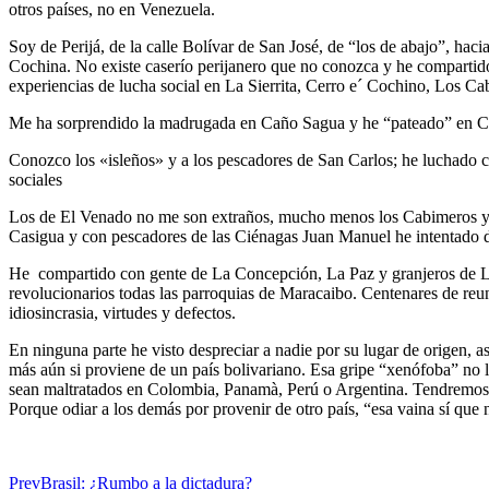
otros países, no en Venezuela.
Soy de Perijá, de la calle Bolívar de San José, de “los de abajo”, ha
Cochina. No existe caserío perijanero que no conozca y he comparti
experiencias de lucha social en La Sierrita, Cerro e´ Cochino, Los Ca
Me ha sorprendido la madrugada en Caño Sagua y he “pateado” en Casti
Conozco los «isleños» y a los pescadores de San Carlos; he luchado 
sociales
Los de El Venado no me son extraños, mucho menos los Cabimeros y 
Casigua y con pescadores de las Ciénagas Juan Manuel he intentado 
He compartido con gente de La Concepción, La Paz y granjeros de Lo
revolucionarios todas las parroquias de Maracaibo. Centenares de reun
idiosincrasia, virtudes y defectos.
En ninguna parte he visto despreciar a nadie por su lugar de origen, as
más aún si proviene de un país bolivariano. Esa gripe “xenófoba” no 
sean maltratados en Colombia, Panamà, Perú o Argentina. Tendremos mu
Porque odiar a los demás por provenir de otro país, “esa vaina sí que
Prev
Brasil: ¿Rumbo a la dictadura?