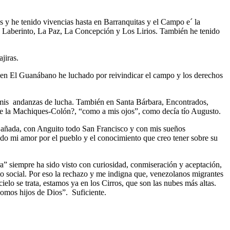
s y he tenido vivencias hasta en Barranquitas y el Campo e´ la
l Laberinto, La Paz, La Concepción y Los Lirios. También he tenido
jiras.
 en El Guanábano he luchado por reivindicar el campo y los derechos
mis andanzas de lucha. También en Santa Bárbara, Encontrados,
e la Machiques-Colón?, “como a mis ojos”, como decía tío Augusto.
Cañada, con Anguito todo San Francisco y con mis sueños
ado mi amor por el pueblo y el conocimiento que creo tener sobre su
uera” siempre ha sido visto con curiosidad, conmiseración y aceptación,
to social. Por eso la rechazo y me indigna que, venezolanos migrantes
o se trata, estamos ya en los Cirros, que son las nubes más altas.
somos hijos de Dios”. Suficiente.