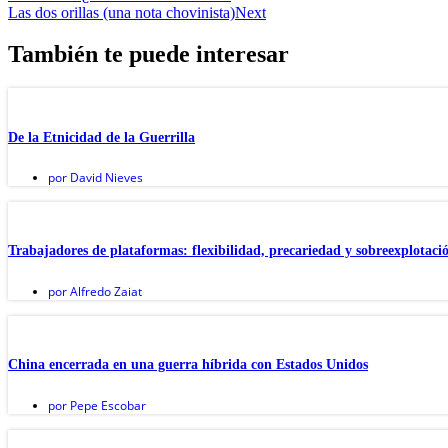
Las dos orillas (una nota chovinista)
Next
También te puede interesar
De la Etnicidad de la Guerrilla
por
David Nieves
Trabajadores de plataformas: flexibilidad, precariedad y sobreexplotaci
por
Alfredo Zaiat
China encerrada en una guerra híbrida con Estados Unidos
por
Pepe Escobar