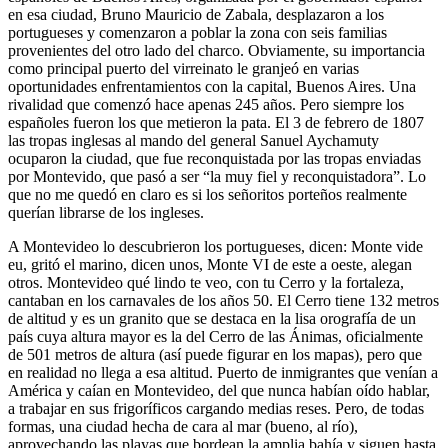
en esa ciudad, Bruno Mauricio de Zabala, desplazaron a los
portugueses y comenzaron a poblar la zona con seis familias
provenientes del otro lado del charco. Obviamente, su importancia
como principal puerto del virreinato le granjeó en varias
oportunidades enfrentamientos con la capital, Buenos Aires. Una
rivalidad que comenzó hace apenas 245 años. Pero siempre los
españoles fueron los que metieron la pata. El 3 de febrero de 1807
las tropas inglesas al mando del general Sanuel Aychamuty
ocuparon la ciudad, que fue reconquistada por las tropas enviadas
por Montevido, que pasó a ser “la muy fiel y reconquistadora”. Lo
que no me quedó en claro es si los señoritos porteños realmente
querían librarse de los ingleses.
A Montevideo lo descubrieron los portugueses, dicen: Monte vide
eu, gritó el marino, dicen unos, Monte VI de este a oeste, alegan
otros. Montevideo qué lindo te veo, con tu Cerro y la fortaleza,
cantaban en los carnavales de los años 50. El Cerro tiene 132 metros
de altitud y es un granito que se destaca en la lisa orografía de un
país cuya altura mayor es la del Cerro de las Ánimas, oficialmente
de 501 metros de altura (así puede figurar en los mapas), pero que
en realidad no llega a esa altitud. Puerto de inmigrantes que venían a
América y caían en Montevideo, del que nunca habían oído hablar,
a trabajar en sus frigoríficos cargando medias reses. Pero, de todas
formas, una ciudad hecha de cara al mar (bueno, al río),
aprovechando las playas que bordean la amplia bahía y siguen hasta