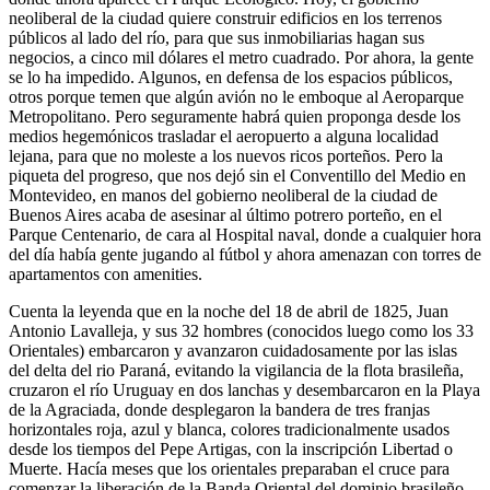
neoliberal de la ciudad quiere construir edificios en los terrenos
públicos al lado del río, para que sus inmobiliarias hagan sus
negocios, a cinco mil dólares el metro cuadrado. Por ahora, la gente
se lo ha impedido. Algunos, en defensa de los espacios públicos,
otros porque temen que algún avión no le emboque al Aeroparque
Metropolitano. Pero seguramente habrá quien proponga desde los
medios hegemónicos trasladar el aeropuerto a alguna localidad
lejana, para que no moleste a los nuevos ricos porteños. Pero la
piqueta del progreso, que nos dejó sin el Conventillo del Medio en
Montevideo, en manos del gobierno neoliberal de la ciudad de
Buenos Aires acaba de asesinar al último potrero porteño, en el
Parque Centenario, de cara al Hospital naval, donde a cualquier hora
del día había gente jugando al fútbol y ahora amenazan con torres de
apartamentos con amenities.
Cuenta la leyenda que en la noche del 18 de abril de 1825, Juan
Antonio Lavalleja, y sus 32 hombres (conocidos luego como los 33
Orientales) embarcaron y avanzaron cuidadosamente por las islas
del delta del rio Paraná, evitando la vigilancia de la flota brasileña,
cruzaron el río Uruguay en dos lanchas y desembarcaron en la Playa
de la Agraciada, donde desplegaron la bandera de tres franjas
horizontales roja, azul y blanca, colores tradicionalmente usados
desde los tiempos del Pepe Artigas, con la inscripción Libertad o
Muerte. Hacía meses que los orientales preparaban el cruce para
comenzar la liberación de la Banda Oriental del dominio brasileño,