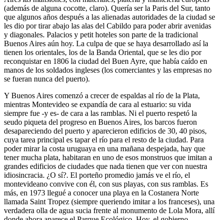
(además de alguna cocotte, claro). Quería ser la Paris del Sur, tanto
que algunos años después a las alienadas autoridades de la ciudad se
les dio por tirar abajo las alas del Cabildo para poder abrir avenidas
y diagonales. Palacios y petit hoteles son parte de la tradicional
Buenos Aires aún hoy. La culpa de que se haya desarrollado así la
tienen los orientales, los de la Banda Oriental, que se les dio por
reconquistar en 1806 la ciudad del Buen Ayre, que había caído en
manos de los soldados ingleses (los comerciantes y las empresas no
se fueran nunca del puerto).
Y Buenos Aires comenzó a crecer de espaldas al río de la Plata,
mientras Montevideo se expandía de cara al estuario: su vida
siempre fue -y es- de cara a las ramblas. Ni el puerto respetó la
seudo piqueta del progreso en Buenos Aires, los barcos fueron
desapareciendo del puerto y aparecieron edificios de 30, 40 pisos,
cuya tarea principal es tapar el río para el resto de la ciudad. Para
poder mirar la costa uruguaya en una mañana despejada, hay que
tener mucha plata, habitaran en uno de esos monstruos que imitan a
grandes edificios de ciudades que nada tienen que ver con nuestra
idiosincracia. ¿O sí?. El porteño promedio jamás ve el río, el
montevideano convive con él, con sus playas, con sus ramblas. Es
más, en 1973 llegué a conocer una playa en la Costanera Norte
llamada Saint Tropez (siempre queriendo imitar a los franceses), una
verdadera olla de agua sucia frente al monumento de Lola Mora, allí
donde ahora aparece el Parque Ecológico. Hoy, el gobierno