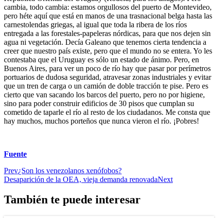
cambia, todo cambia: estamos orgullosos del puerto de Montevideo,
pero héte aquí que está en manos de una trasnacional belga hasta las
carnestolendas griegas, al igual que toda la ribera de los ríos
entregada a las forestales-papeleras nórdicas, para que nos dejen sin
agua ni vegetación. Decía Galeano que tenemos cierta tendencia a
creer que nuestro país existe, pero que el mundo no se entera. Yo les
contestaba que el Uruguay es sólo un estado de ánimo. Pero, en
Buenos Aires, para ver un poco de río hay que pasar por perímetros
portuarios de dudosa seguridad, atravesar zonas industriales y evitar
que un tren de carga o un camión de doble tracción te pise. Pero es
cierto que van sacando los barcos del puerto, pero no por higiene,
sino para poder construir edificios de 30 pisos que cumplan su
cometido de taparle el río al resto de los ciudadanos. Me consta que
hay muchos, muchos porteños que nunca vieron el río. ¡Pobres!
Fuente
Prev
¿Son los venezolanos xenófobos?
Desaparición de la OEA, vieja demanda renovada
Next
También te puede interesar