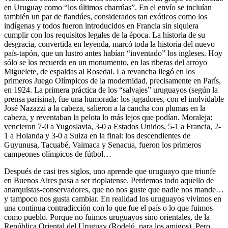
en Uruguay como “los últimos charrúas”. En el envío se incluían
también un par de ñandúes, considerados tan exóticos como los
indígenas y todos fueron introducidos en Francia sin siquiera
cumplir con los requisitos legales de la época. La historia de su
desgracia, convertida en leyenda, marcó toda la historia del nuevo
país-tapón, que un lustro antes habían “inventado” los ingleses. Hoy
sólo se los recuerda en un monumento, en las riberas del arroyo
Miguelete, de espaldas al Rosedal. La revancha llegó en los
primeros Juego Olímpicos de la modernidad, precisamente en París,
en 1924. La primera práctica de los “salvajes” uruguayos (según la
prensa parisina), fue una humorada: los jugadores, con el inolvidable
José Nazazzi a la cabeza, salieron a la cancha con plumas en la
cabeza, y reventaban la pelota lo más lejos que podían. Moraleja:
vencieron 7-0 a Yugoslavia, 3-0 a Estados Unidos, 5-1 a Francia, 2-
1 a Holanda y 3-0 a Suiza en la final: los descendientes de
Guyunusa, Tacuabé, Vaimaca y Senacua, fueron los primeros
campeones olímpicos de fútbol…
Después de casi tres siglos, uno aprende que uruguayo que triunfe
en Buenos Aires pasa a ser rioplatense. Perdemos todo aquello de
anarquistas-conservadores, que no nos guste que nadie nos mande…
y tampoco nos gusta cambiar. En realidad los uruguayos vivimos en
una continua contradicción con lo que fue el país o lo que fuimos
como pueblo. Porque no fuimos uruguayos sino orientales, de la
República Oriental del Uruguay (Rodelú, para los amigos). Pero