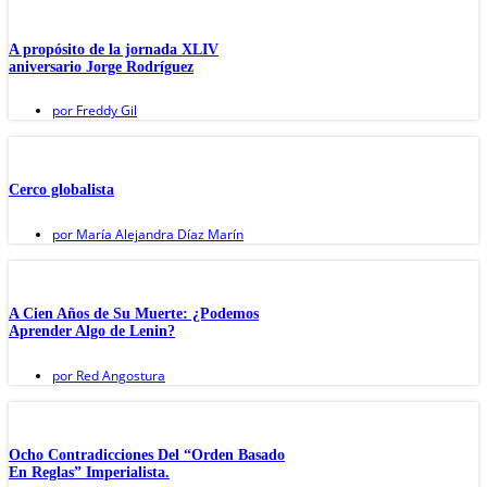
A propósito de la jornada XLIV
aniversario Jorge Rodríguez
por
Freddy Gil
Cerco globalista
por
María Alejandra Díaz Marín
A Cien Años de Su Muerte: ¿Podemos
Aprender Algo de Lenin?
por
Red Angostura
Ocho Contradicciones Del “Orden Basado
En Reglas” Imperialista.