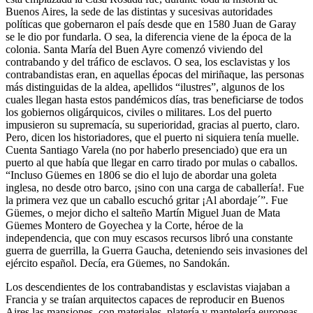
Buenos Aires, la sede de las distintas y sucesivas autoridades
políticas que gobernaron el país desde que en 1580 Juan de Garay
se le dio por fundarla. O sea, la diferencia viene de la época de la
colonia. Santa María del Buen Ayre comenzó viviendo del
contrabando y del tráfico de esclavos. O sea, los esclavistas y los
contrabandistas eran, en aquellas épocas del miriñaque, las personas
más distinguidas de la aldea, apellidos “ilustres”, algunos de los
cuales llegan hasta estos pandémicos días, tras beneficiarse de todos
los gobiernos oligárquicos, civiles o militares. Los del puerto
impusieron su supremacía, su superioridad, gracias al puerto, claro.
Pero, dicen los historiadores, que el puerto ni siquiera tenía muelle.
Cuenta Santiago Varela (no por haberlo presenciado) que era un
puerto al que había que llegar en carro tirado por mulas o caballos.
“Incluso Güemes en 1806 se dio el lujo de abordar una goleta
inglesa, no desde otro barco, ¡sino con una carga de caballería!. Fue
la primera vez que un caballo escuchó gritar ¡Al abordaje´”. Fue
Güemes, o mejor dicho el salteño Martín Miguel Juan de Mata
Güemes Montero de Goyechea y la Corte, héroe de la
independencia, que con muy escasos recursos libró una constante
guerra de guerrilla, la Guerra Gaucha, deteniendo seis invasiones del
ejército español. Decía, era Güemes, no Sandokán.
Los descendientes de los contrabandistas y esclavistas viajaban a
Francia y se traían arquitectos capaces de reproducir en Buenos
Aires las mansiones, con materiales, platería y mantelería europeas