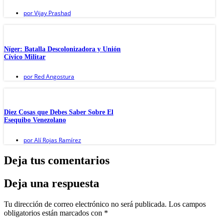
por
Vijay Prashad
Níger: Batalla Descolonizadora y Unión
Cívico Militar
por
Red Angostura
Diez Cosas que Debes Saber Sobre El
Esequibo Venezolano
por
Alí Rojas Ramírez
Deja tus comentarios
Deja una respuesta
Tu dirección de correo electrónico no será publicada.
Los campos
obligatorios están marcados con
*