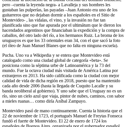
pero –cuenta la leyenda negra- a Lavalleja y sus hombres les
gustaban las pulperías, las payadas –Juan Antonio era uno de los
guitarreros que no dejaban dormir a los españoles en el Sitio de
Montevideo- , las vidalas, el vino, y la invasión no fue tan
planificada sino que fue apurada por el ultimátum que le dieron los
hacendados argentinos que financiaban la expedición y la compra de
caballos, del otro lado del río, a los hermanos Ruiz. La broma de los
uruguayos es que los 33 orientales eran 34, con el que sacó la foto
(el óleo de Juan Manuel Blanes que no falta en ninguna escuela).
Pucha. Uno va a Wikipedia y se entera que Montevideo está
catalogado como una ciudad global de categoría «beta». Se
posiciona como la séptima urbe de Latinoamérica y la 73 del
mundo. Fue la octava ciudad más visitada de América Latina por
extranjeros en 2013. Ha sido calificada como la ciudad con mejor
calidad de vida de dicha región en 2018, puesto que ha mantenido
cada año desde 2006 (hasta la llegada de Cuquito Lacalle y su
banda neoliberal al gobierno). Y uno sabe que el Uruguay no es un
río, sino un cielo azul que viaja, pintor de nubes, caminos, con sabor
a mieles ruanas… como diría Aníbal Zampayo.
Montevideo pasó de mano continuamente. Cuenta la historia que el
22 de noviembre de 1723, el portugués Manuel de Freytas Fonseca
fundó el fuerte de Montevideo. El 22 de enero de 1724 los
españoles de Buenos Aires, organizada por el gobernador español