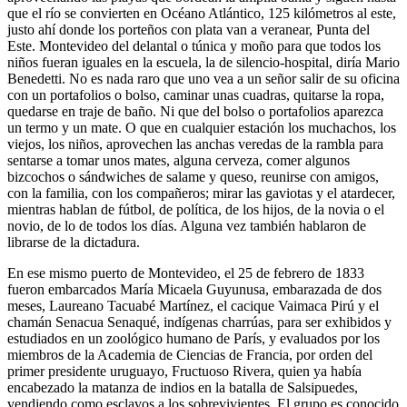
que el río se convierten en Océano Atlántico, 125 kilómetros al este,
justo ahí donde los porteños con plata van a veranear, Punta del
Este. Montevideo del delantal o túnica y moño para que todos los
niños fueran iguales en la escuela, la de silencio-hospital, diría Mario
Benedetti. No es nada raro que uno vea a un señor salir de su oficina
con un portafolios o bolso, caminar unas cuadras, quitarse la ropa,
quedarse en traje de baño. Ni que del bolso o portafolios aparezca
un termo y un mate. O que en cualquier estación los muchachos, los
viejos, los niños, aprovechen las anchas veredas de la rambla para
sentarse a tomar unos mates, alguna cerveza, comer algunos
bizcochos o sándwiches de salame y queso, reunirse con amigos,
con la familia, con los compañeros; mirar las gaviotas y el atardecer,
mientras hablan de fútbol, de política, de los hijos, de la novia o el
novio, de lo de todos los días. Alguna vez también hablaron de
librarse de la dictadura.
En ese mismo puerto de Montevideo, el 25 de febrero de 1833
fueron embarcados María Micaela Guyunusa, embarazada de dos
meses, Laureano Tacuabé Martínez, el cacique Vaimaca Pirú y el
chamán Senacua Senaqué, indígenas charrúas, para ser exhibidos y
estudiados en un zoológico humano de París, y evaluados por los
miembros de la Academia de Ciencias de Francia, por orden del
primer presidente uruguayo, Fructuoso Rivera, quien ya había
encabezado la matanza de indios en la batalla de Salsipuedes,
vendiendo como esclavos a los sobrevivientes. El grupo es conocido