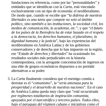
fundaciones en referencia, como por las “personalidades” y
entidades que se identifican con la
Carta
, está vinculado
exclusivamente con un tipo de economía: el neoliberalismo.
De modo que, cuando se escribe que “
la defensa de nuestras
libertades es una tarea que compete no solo al ámbito
político, sino también a las instituciones, la sociedad civil, los
medios de comunicación, la academia, etc.
”; y que “
el futuro
de los países de la Iberosfera ha de estar basado en el respeto
a la democracia, los derechos humanos, el pluralismo, la
dignidad humana y la justicia
”, bajo las experiencias del
neoliberalismo en América Latina y de los gobiernos
conservadores y de derecha que lo han impuesto en la región,
ese “
Estado de derechos y libertades
” ha ocasionado los
resultados sociales más perjudiciales en la historia
contemporánea, con la arrogante concentración de ingresos en
una elite de grupos económicos dispuestos a no permitir
alternativas a su poder.
La
Carta
finalmente considera que el enemigo común a
derrotar es el “
comunismo
”, la “
seria amenaza para la
prosperidad y el desarrollo de nuestras naciones
”. En el caso
de América Latina queda muy claro que “
está secuestrada
por regímenes totalitarios de inspiración comunista,
apoyados por el narcotráfico y terceros países. Todos ellos,
bajo el paraguas del régimen cubano e iniciativas como el