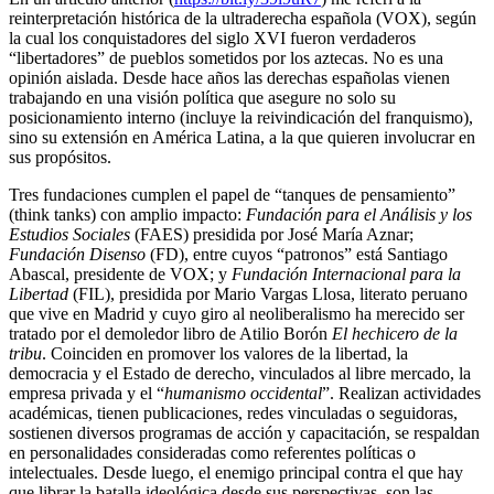
reinterpretación histórica de la ultraderecha española (VOX), según
la cual los conquistadores del siglo XVI fueron verdaderos
“libertadores” de pueblos sometidos por los aztecas. No es una
opinión aislada. Desde hace años las derechas españolas vienen
trabajando en una visión política que asegure no solo su
posicionamiento interno (incluye la reivindicación del franquismo),
sino su extensión en América Latina, a la que quieren involucrar en
sus propósitos.
Tres fundaciones cumplen el papel de “tanques de pensamiento”
(think tanks) con amplio impacto:
Fundación para el Análisis y los
Estudios Sociales
(FAES) presidida por José María Aznar;
Fundación Disenso
(FD), entre cuyos “patronos” está Santiago
Abascal, presidente de VOX; y
Fundación Internacional para la
Libertad
(FIL), presidida por Mario Vargas Llosa, literato peruano
que vive en Madrid y cuyo giro al neoliberalismo ha merecido ser
tratado por el demoledor libro de Atilio Borón
El hechicero de la
tribu
. Coinciden en promover los valores de la libertad, la
democracia y el Estado de derecho, vinculados al libre mercado, la
empresa privada y el “
humanismo occidental
”. Realizan actividades
académicas, tienen publicaciones, redes vinculadas o seguidoras,
sostienen diversos programas de acción y capacitación, se respaldan
en personalidades consideradas como referentes políticas o
intelectuales. Desde luego, el enemigo principal contra el que hay
que librar la batalla ideológica desde sus perspectivas, son las