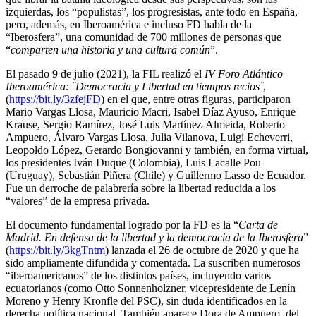
izquierdas, los “populistas”, los progresistas, ante todo en España,
pero, además, en Iberoamérica e incluso FD habla de la
“Iberosfera”, una comunidad de 700 millones de personas que
“
comparten una historia y una cultura común
”.
El pasado 9 de julio (2021), la FIL realizó el
IV Foro Atlántico
Iberoamérica: ¨Democracia y Libertad en tiempos recios¨
,
(
https://bit.ly/3zfejFD
) en el que, entre otras figuras, participaron
Mario Vargas Llosa, Mauricio Macri, Isabel Díaz Ayuso, Enrique
Krause, Sergio Ramírez, José Luis Martínez-Almeida, Roberto
Ampuero, Álvaro Vargas Llosa, Julia Vilanova, Luigi Echeverri,
Leopoldo López, Gerardo Bongiovanni y también, en forma virtual,
los presidentes Iván Duque (Colombia), Luis Lacalle Pou
(Uruguay), Sebastián Piñera (Chile) y Guillermo Lasso de Ecuador.
Fue un derroche de palabrería sobre la libertad reducida a los
“valores” de la empresa privada.
El documento fundamental logrado por la FD es la “
Carta de
Madrid. En defensa de la libertad y la democracia de la Iberosfera
”
(
https://bit.ly/3kgTntm
) lanzada el 26 de octubre de 2020 y que ha
sido ampliamente difundida y comentada. La suscriben numerosos
“iberoamericanos” de los distintos países, incluyendo varios
ecuatorianos (como Otto Sonnenholzner, vicepresidente de Lenín
Moreno y Henry Kronfle del PSC), sin duda identificados en la
derecha política nacional. También aparece Dora de Ampuero, del