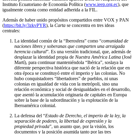
Instituto Ecuatoriano de Economía Política (
www.ieep.org.ec
), que
igualmente consta como entidad adherida a la FIL.
Además de haber unido propósitos compartidos entre VOX y PAN
(
https://bit.ly/3zkvPYR
), la
Carta
se concentra en tres ideas
centrales:
La identidad común de la “Iberosfera” como “
comunidad de
naciones libres y soberanas que comparten una arraigada
herencia cultural
”. Es una versión tradicional, que, además de
desplazar la identidad propia de
Nuestra América Latina
(José
Martí), para continuar manteniéndola “Ibérica”, soslaya la
diferente perspectiva histórica que nació de la relación que en
otra época se constituyó entre el imperio y las colonias. No
hubo conquistadores “libertadores” de pueblos, ni unas
colonias en igualdad de vida con la metrópoli, sino una
relación económica y social de desigualdades en el desarrollo,
que asentó la acumulación originaria de capitales en Europa
sobre la base de la subordinación y la explotación de la
Iberoamérica colonial.
La defensa del “
Estado de Derecho, el imperio de la ley, la
separación de poderes, la libertad de expresión y la
propiedad privada
”, un asunto que, por la visión, los
documentos y la posición asumida tanto por las tres