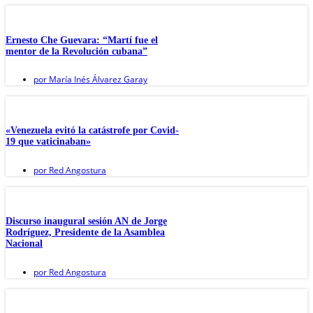
Ernesto Che Guevara: “Martí fue el
mentor de la Revolución cubana”
por
María Inés Álvarez Garay
«Venezuela evitó la catástrofe por Covid-
19 que vaticinaban»
por
Red Angostura
Discurso inaugural sesión AN de Jorge
Rodríguez, Presidente de la Asamblea
Nacional
por
Red Angostura