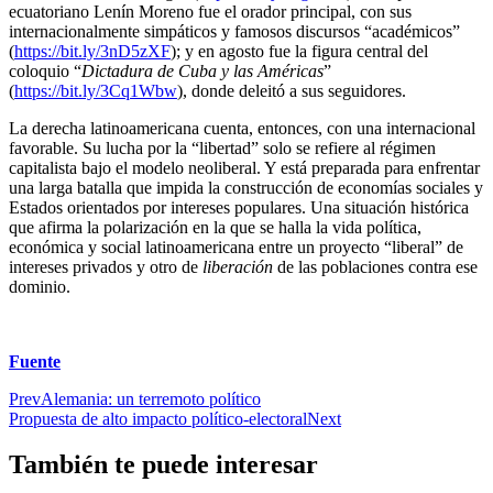
ecuatoriano Lenín Moreno fue el orador principal, con sus
internacionalmente simpáticos y famosos discursos “académicos”
(
https://bit.ly/3nD5zXF
); y en agosto fue la figura central del
coloquio “
Dictadura de Cuba y las Américas
”
(
https://bit.ly/3Cq1Wbw
), donde deleitó a sus seguidores.
La derecha latinoamericana cuenta, entonces, con una internacional
favorable. Su lucha por la “libertad” solo se refiere al régimen
capitalista bajo el modelo neoliberal. Y está preparada para enfrentar
una larga batalla que impida la construcción de economías sociales y
Estados orientados por intereses populares. Una situación histórica
que afirma la polarización en la que se halla la vida política,
económica y social latinoamericana entre un proyecto “liberal” de
intereses privados y otro de
liberación
de las poblaciones contra ese
dominio.
Fuente
Prev
Alemania: un terremoto político
Propuesta de alto impacto político-electoral
Next
También te puede interesar