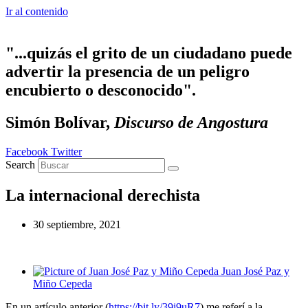
Ir al contenido
"...quizás el grito de un ciudadano puede
advertir la presencia de un peligro
encubierto o desconocido".
Simón Bolívar,
Discurso de Angostura
Facebook
Twitter
Search
La internacional derechista
30 septiembre, 2021
Juan José Paz y
Miño Cepeda
En un artículo anterior (
https://bit.ly/39i9uR7
) me referí a la