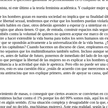
sta, ni este último a la teoría feminista académica. Y cualquier mujer q
e los hombres gozan en nuestra sociedad no implica que su finalidad últi
de libertad sexual, tendremos que evitar que los hombres puedan violarl
én hablen en clase, otros deberán aprender a esperar (y a sintetizar en
legios que ahora tienen. O que, de entrada, construir espacios más seguro
ién contra la voluntad de quienes no quieren aceptar ese marco de con
spire a hacer extensible la vida buena para todos los seres humanos sin 
y que se opondrán activamente a la universalización de la vida buena. ¿
 de los capitalistas? Cuando hacemos un discurso de clase, empleamos e
o sepamos que los multimillonarios también sufren. Incluso aunque sep
n es, antes de hablar de futuro, ponernos de inmediato del lado de los op
o que persigue la libertad de las mujeres no es explicar a los hombres 
litancia a la actividad que más le apetezca. Pero ello no puede ser una
s, esto es una cuestión ética: ¿estáis de acuerdo con que merecemos se
ista antirracista que nos explique primero, antes de apoyar su causa, qu
imiento de masas, o conseguir que ciertos avances se conviertan en con
mitirnos luchar contra el 1% porque los del 99% somos más, aquí los n
ad en algún sentido. (Una situación compleja y desagradable con la qu
 por qué no decirlo, muchísimas mujeres). Ante esta realidad, según la 