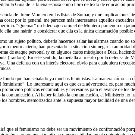
tar la Guía de la buena esposa como libro de texto de educación prima
sencia de Irene Montero en las listas de Sumar, y qué implicaciones tie
 una cosa: por lo general, me parecen más interesantes aquellos encuad
perfidia. “Quemar” un liderazgo como el de Montero poniendo en jaque, in
de ella una mártir, o considerar que ella es la única encarnación posible
mo un sujeto político, debería hacernos saltar las alarmas cuando no sol
r o menor acierto, han presentado la situación sin negar la autoridad d
orma de ataque personal (y en algunos casos misógino) a Díaz, haciendo
puta (traidora). En este sentido, la medalla al mérito por la defensa de
 Una defensa con un interés electoral obvio para cualquiera (excepto, 
micas.
 fondo que han señalado ya muchas feministas. La manera cómo la críti
l feminismo”. Lo interesante aquí es que esta advertencia es, para muc
an promovido políticas encomiables y necesarias para el avance de los de
ado la comunicación. Al haber fallado la comunicación, el Ministerio no
 los hombres, atemorizados ante la supuesta mayor facilidad de una den
y dirá que el feminismo no debe ser un movimiento de confrontación porqu
nicación si queremos garantizar su permeabilidad en el conjunto de la 