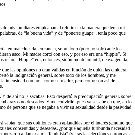
sos.
 de mis familiares empleaban al referirse a la manera que tenía mi
 palabras, de “la buena vida” y de “ponerse guapa”, tenía poco que
rtía en maleducada, en rancia, sobre todo (pero no solo) ante los
 dieran asco. Mi madre cortó con eso, y por eso era una “hippie”. Si
os reían. “Hippie” era, entonces, sinónimo de infantil, de exagerada.
que las opiniones no eran válidas en función de quién las emitiera,
espertó la indignación general, sobre todo de los hombres, y me
ba la intensidad con un: “como su madre, pero como son así de
s.
o. Y de ahí no la sacabas. Esto despertó la preocupación general, sobre
s embarazos no deseados. Y me convirtió, pues ya se sabe en qué, en lo
mo de persona que se negaba a vivir su sexualidad desde la pasividad
; si sabían que sus opiniones eran aplaudidas por el interés genuino que
exuales consentidas y deseadas, ¿por qué aquella furibunda necesidad
mpezaron a llamar a mí “feminista” (y, tras las elecciones europeas