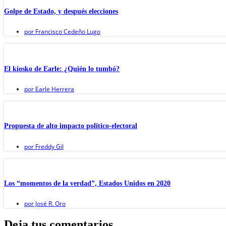
Golpe de Estado, y después elecciones
por
Francisco Cedeño Lugo
El kiosko de Earle: ¿Quién lo tumbó?
por
Earle Herrera
Propuesta de alto impacto político-electoral
por
Freddy Gil
Los “momentos de la verdad”, Estados Unidos en 2020
por
José R. Oro
Deja tus comentarios