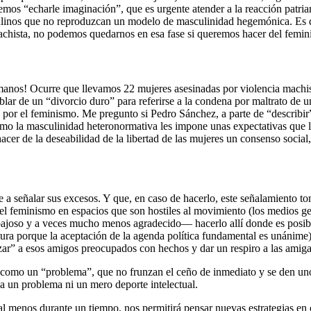
s “echarle imaginación”, que es urgente atender a la reacción patriar
ulinos que no reproduzcan un modelo de masculinidad hegemónica. Es deci
 machista, no podemos quedarnos en esa fase si queremos hacer del fem
 manos! Ocurre que llevamos 22 mujeres asesinadas por violencia machi
blar de un “divorcio duro” para referirse a la condena por maltrato de 
 por el feminismo. Me pregunto si Pedro Sánchez, a parte de “describir” 
mo la masculinidad heteronormativa les impone unas expectativas que les
 hacer de la deseabilidad de la libertad de las mujeres un consenso soc
 a señalar sus excesos. Y que, en caso de hacerlo, este señalamiento tom
el feminismo en espacios que son hostiles al movimiento (los medios gener
ajoso y a veces mucho menos agradecido— hacerlo allí donde es posible
ura porque la aceptación de la agenda política fundamental es unánime). 
zar” a esos amigos preocupados con hechos y dar un respiro a las amiga
como un “problema”, que no frunzan el ceño de inmediato y se den unos 
ca un problema ni un mero deporte intelectual.
l menos durante un tiempo, nos permitirá pensar nuevas estrategias en 