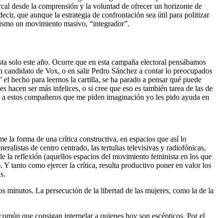
cal desde la comprensión y la voluntad de ofrecer un horizonte de
r, que aunque la estrategia de confrontación sea útil para politizar
inismo un movimiento masivo, “integrador”.
sta solo este año. Ocurre que en esta campaña electoral pensábamos
un candidato de Vox, o en salir Pedro Sánchez a contar lo preocupados
el hecho para leernos la cartilla, se ha parado a pensar qué puede
 hacen ser más infelices, o si cree que eso es también tarea de las de
ial, a estos compañeros que me piden imaginación yo les pido ayuda en
e la forma de una crítica constructiva, en espacios que así lo
alistas de centro centrado, las tertulias televisivas y radiofónicas,
 la reflexión (aquellos espacios del movimiento feminista en los que
Y tanto como ejercer la crítica, resulta productivo poner en valor los
s.
minutos. La persecución de la libertad de las mujeres, como la de la
común que consigan interpelar a quienes hoy son escépticos. Por el