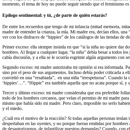
momento, el tema de hoy no puede seguir siendo que el feminismo es 
Epílogo sentimental: y tú, ¿de parte de quién estarás?
De entre los recuerdos que tengo de mi infancia (mitad memoria, mitad
madre de entender la crianza, la mía. Mi madre era, decían ellos, una
ver con los disfraces de “hippies” de los catálogos de las tiendas de d
Primer exceso: ella siempre insistía en que “si la niña no quiere dar 
hombres. Al llegar a cualquier lugar, “la niña” debía besar a todos lo
cabía discusión, y a ella se le ocurría esgrimir algún argumento con s
Segundo exceso: mi madre autorizaba mi opinión si era informada. Para
sino por el peso de sus argumentos. Incluso debía poder criticarla a el
convirtió en una “resabiada”, en una niña “irrespetuosa”. Cuando la c
‘hippies’…”. “Hippie” era también aquella que no acata porque sí, y q
Tercer y último exceso: mi madre consideraba que era preferible follar 
todo de los hombres cercanos, que veían el permiso de mi madre para t
mismo que había sido mi madre. Pero claro, imposible no serlo habien
y el miedo.
¿Cuál era el motivo de la reacción? Si todas aquellas personas tenían t
despertaban en las oyentes, y no porque fueran emitidas por hombres 
de desautorizarnos, de infantilizar nuestras demandas? Cuando, con el