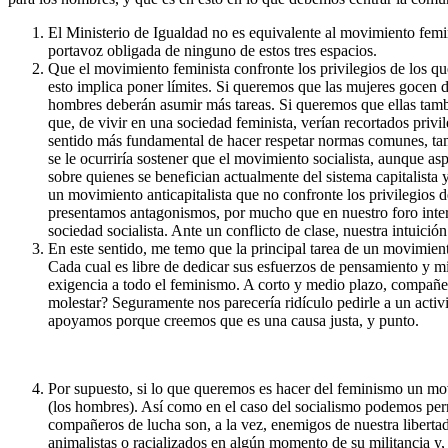
El Ministerio de Igualdad no es equivalente al movimiento femini
portavoz obligada de ninguno de estos tres espacios.
Que el movimiento feminista confronte los privilegios de los qu
esto implica poner límites. Si queremos que las mujeres gocen 
hombres deberán asumir más tareas. Si queremos que ellas tambi
que, de vivir en una sociedad feminista, verían recortados privi
sentido más fundamental de hacer respetar normas comunes, tamb
se le ocurriría sostener que el movimiento socialista, aunque a
sobre quienes se benefician actualmente del sistema capitalista 
un movimiento anticapitalista que no confronte los privilegios
presentamos antagonismos, por mucho que en nuestro foro intern
sociedad socialista. Ante un conflicto de clase, nuestra intuició
En este sentido, me temo que la principal tarea de un movimient
Cada cual es libre de dedicar sus esfuerzos de pensamiento y mi
exigencia a todo el feminismo. A corto y medio plazo, compañero
molestar? Seguramente nos parecería ridículo pedirle a un activ
apoyamos porque creemos que es una causa justa, y punto.
Por supuesto, si lo que queremos es hacer del feminismo un mov
(los hombres). Así como en el caso del socialismo podemos per
compañeros de lucha son, a la vez, enemigos de nuestra libert
animalistas o racializados en algún momento de su militancia y,