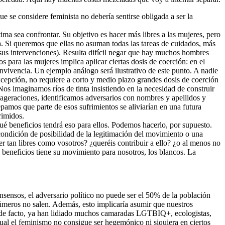
ue se considere feminista no debería sentirse obligada a ser la
ma sea confrontar. Su objetivo es hacer más libres a las mujeres, pero
a. Si queremos que ellas no asuman todas las tareas de cuidados, más
 sus intervenciones). Resulta difícil negar que hay muchos hombres
s para las mujeres implica aplicar ciertas dosis de coerción: en el
vivencia. Un ejemplo análogo será ilustrativo de este punto. A nadie
excepción, no requiere a corto y medio plazo grandes dosis de coerción
Nos imaginamos ríos de tinta insistiendo en la necesidad de construir
xageraciones, identificamos adversarios con nombres y apellidos y
amos que parte de esos sufrimientos se aliviarían en una futura
rimidos.
qué beneficios tendrá eso para ellos. Podemos hacerlo, por supuesto.
 condición de posibilidad de la legitimación del movimiento o una
r tan libres como vosotros? ¿queréis contribuir a ello? ¿o al menos no
é beneficios tiene su movimiento para nosotros, los blancos. La
sensos, el adversario político no puede ser el 50% de la población
úmeros no salen. Además, esto implicaría asumir que nuestros
e, de facto, ya han lidiado muchos camaradas LGTBIQ+, ecologistas,
cual el feminismo no consigue ser hegemónico ni siquiera en ciertos