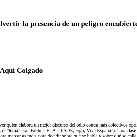
dvertir la presencia de un peligro encubiert
 Aquí Colgado
ver quién elabora un mejor discurso del odio contra más colectivos opri
, el “tema” era “Bildu = ETA = PSOE, ergo, Viva España”). Una clase 
para marcar agenda, para decidir sobre qué se habla y sobre qué se call