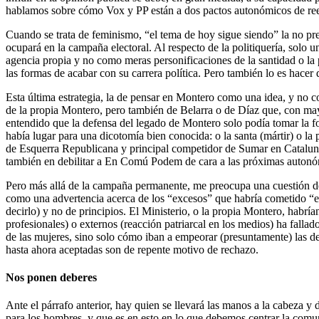
hablamos sobre cómo Vox y PP están a dos pactos autonómicos de reedi
Cuando se trata de feminismo, “el tema de hoy sigue siendo” la no pre
ocupará en la campaña electoral. Al respecto de la politiquería, solo
agencia propia y no como meras personificaciones de la santidad o la 
las formas de acabar con su carrera política. Pero también lo es hacer 
Esta última estrategia, la de pensar en Montero como una idea, y no co
de la propia Montero, pero también de Belarra o de Díaz que, con mayo
entendido que la defensa del legado de Montero solo podía tomar la f
había lugar para una dicotomía bien conocida: o la santa (mártir) o la 
de Esquerra Republicana y principal competidor de Sumar en Catalunya.
también en debilitar a En Comú Podem de cara a las próximas autonó
Pero más allá de la campaña permanente, me preocupa una cuestión de
como una advertencia acerca de los “excesos” que habría cometido “e
decirlo) y no de principios. El Ministerio, o la propia Montero, habrí
profesionales) o externos (reacción patriarcal en los medios) ha fall
de las mujeres, sino solo cómo iban a empeorar (presuntamente) las de
hasta ahora aceptadas son de repente motivo de rechazo.
Nos ponen deberes
Ante el párrafo anterior, hay quien se llevará las manos a la cabeza 
para los hombres, y que es en esto en lo que debemos centrar la comu