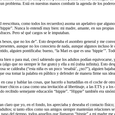
un problema. Está en nuestras manos combatir la agenda de los podero
 reescritura, como todos los recuerdos) asoma un apelativo que algunos
 “hippie”. Nunca lo entendí muy bien: mi madre, amante, en sus propias
isfraces. Pero sé qué cargos se le imputaban.
dos besos, que no los de”. Esto despertaba el asombro general y me conve
s presentes, aunque no los conociera de nada, aunque algunos incluso le
entido, alguien pontificaba: bueno, “la Mari es que es una ‘hippie’”. Tod
 bien o para mal, crecí sabiendo que los adultos podían equivocarse, y 
la (algo que no siempre le fue grato) y ella a mí (rabia infinita). Esto d
osa se caldeaba (“esta niña es un poco ‘resabiá’, ¿no?”), alguien baja
ue osa tomar la palabra en público y defender de manera firme sus idea
en casa y hablar las cosas, que hacerlo a hurtadillas en el coche de otr
raer chicos a casa como una invitación al libertinaje, a las ETS y a lo
do recibido semejante educación “hippie”. “Hippie” también era sinóni
an claro que yo, en el fondo, los apreciaba y deseaba el contacto físico
adultos; si tanto ellos como sus amigos siempre mantenían relaciones s
 paso del tiempo, todos aquellos que llamaron “hippie” a mi madre me e