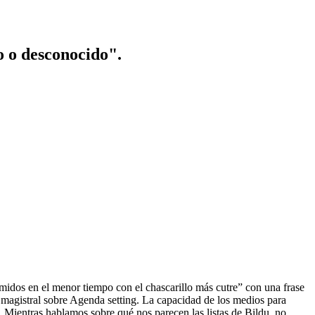
o o desconocido".
midos en el menor tiempo con el chascarillo más cutre” con una frase
magistral sobre Agenda setting. La capacidad de los medios para
a. Mientras hablamos sobre qué nos parecen las listas de Bildu, no