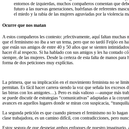
entornos de izquierdas, muchos compañeros comentan que debemo
futuro a las nuevas generaciones, huérfanas de referentes masc
el miedo y la rabia de las mujeres agraviadas por la violencia
Ocurre que nos matan
A estos compañeros les contesto: ¡efectivamente, aquí faltan muchas
que el feminismo no iba a ser un tema, pero que no tardó Feijóo en ha
que están sus amigos de entre 40 y 50 años que se sienten intimidados
hacer él al respecto. Si ha hablado con sus amigos y les ha contado có
siempre, de las mujeres. Desde la certeza de esta falta de manos para
forma de dos peticiones muy explícitas.
La primera, que su implicación en el movimiento feminista no se limite
permitan. Es fácil hacer carrera siendo la voz que señala los excesos d
las birras con los amigotes…). Pero es más valioso —aunque más trab
se puede discutir de estrategias “comunicativas” adaptadas a la coyunt
avances en aquellos lugares donde se miran con suspicacia, “tranquili
La segunda petición es que cuando piensen el feminismo no lo hagan 
clase trabajadora, es un camino difícil, con contradicciones, pero nun
Estoy segura de que despejar ambos enfoques de nuestro imaginario, a