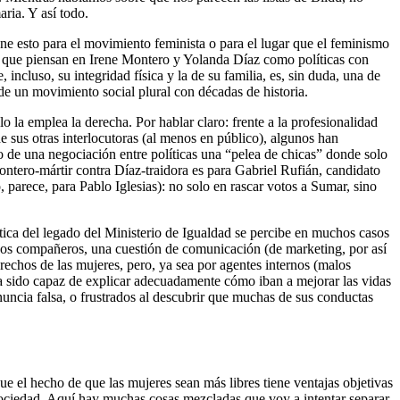
ria. Y así todo.
ne esto para el movimiento feminista o para el lugar que el feminismo
res que piensan en Irene Montero y Yolanda Díaz como políticas con
cluso, su integridad física y la de su familia, es, sin duda, una de
 de un movimiento social plural con décadas de historia.
o la emplea la derecha. Por hablar claro: frente a la profesionalidad
e sus otras interlocutoras (al menos en público), algunos han
 de una negociación entre políticas una “pelea de chicas” donde solo
 Montero-mártir contra Díaz-traidora es para Gabriel Rufián, candidato
parece, para Pablo Iglesias): no solo en rascar votos a Sumar, sino
ca del legado del Ministerio de Igualdad se percibe en muchos casos
hos compañeros, una cuestión de comunicación (de marketing, por así
rechos de las mujeres, pero, ya sea por agentes internos (malos
 ha sido capaz de explicar adecuadamente cómo iban a mejorar las vidas
uncia falsa, o frustrados al descubrir que muchas de sus conductas
e el hecho de que las mujeres sean más libres tiene ventajas objetivas
sociedad. Aquí hay muchas cosas mezcladas que voy a intentar separar.