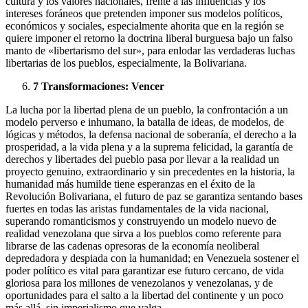
cultura y los valores nacionales, frente a las influencias y los
intereses foráneos que pretenden imponer sus modelos políticos,
económicos y sociales, especialmente ahorita que en la región se
quiere imponer el retorno la doctrina liberal burguesa bajo un falso
manto de «libertarismo del sur», para enlodar las verdaderas luchas
libertarias de los pueblos, especialmente, la Bolivariana.
7 Transformaciones: Vencer
La lucha por la libertad plena de un pueblo, la confrontación a un
modelo perverso e inhumano, la batalla de ideas, de modelos, de
lógicas y métodos, la defensa nacional de soberanía, el derecho a la
prosperidad, a la vida plena y a la suprema felicidad, la garantía de
derechos y libertades del pueblo pasa por llevar a la realidad un
proyecto genuino, extraordinario y sin precedentes en la historia, la
humanidad más humilde tiene esperanzas en el éxito de la
Revolución Bolivariana, el futuro de paz se garantiza sentando bases
fuertes en todas las aristas fundamentales de la vida nacional,
superando romanticismos y construyendo un modelo nuevo de
realidad venezolana que sirva a los pueblos como referente para
librarse de las cadenas opresoras de la economía neoliberal
depredadora y despiada con la humanidad; en Venezuela sostener el
poder político es vital para garantizar ese futuro cercano, de vida
gloriosa para los millones de venezolanos y venezolanas, y de
oportunidades para el salto a la libertad del continente y un poco
más allá, sin imperialismo que valga.