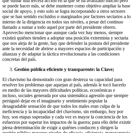
que sumar una tercera acción en la que se ha avanzado mucho pero
se puede hacer más, se debe mantener como objetivo ampliar la base
social de apoyo, y esto solo se logra incorporando a otros sectores
que se han sentido excluidos o marginados por factores sectarios a lo
interno de la dirigencia en todos sus niveles, a pesar del continuo
llamado a sumar a todo aquel por parte del presidente obrero.
Aprovecho mencionar que aunque cada vez hay menos, siempre
existirá quiénes tienden a adoptar una posición extremista y sectaria
que nos aleja de la gente, hay que defender la postura del presidente
ante la necesidad de abrirse a mayores espacios de participación y
alianzas y de adaptar la táctica revolucionaria a las condiciones
concretas del país.
Gestión pública eficiente y transparente: la Clave;
El chavismo ha demostrado con gran destreza su capacidad para
resolver los problemas que aquejan al país, además le tocó hacerlo
en medio de las mayores dificultades políticas, económicas e
incluso, sociales generada por una sistemática agresión que siempre
persiguió dejar en el imaginario y sentimiento popular la
desagradable sensación de que todos los males eran culpa de la
ineficiencia y la incapacidad del chavismo, sin embargo, hoy por
hoy, son etapas superadas y cada vez es mayor la conciencia de los
esfuerzos por superar los impactos de la guerra; para ello debe existir
plena determinación de exigir a quiénes conducen y dirigen la
gestión pública mayores niveles de eficacia, eficiencia, transparencia