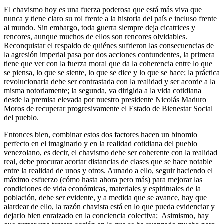
El chavismo hoy es una fuerza poderosa que está más viva que
nunca y tiene claro su rol frente a la historia del país e incluso frente
al mundo. Sin embargo, toda guerra siempre deja cicatrices y
rencores, aunque muchos de ellos son rencores olvidables.
Reconquistar el respaldo de quiénes sufrieron las consecuencias de
la agresión imperial pasa por dos acciones contundentes, la primera
tiene que ver con la fuerza moral que da la coherencia entre lo que
se piensa, lo que se siente, lo que se dice y lo que se hace; la práctica
revolucionaria debe ser contrastada con la realidad y ser acorde a la
misma notoriamente; la segunda, va dirigida a la vida cotidiana
desde la premisa elevada por nuestro presidente Nicolás Maduro
Moros de recuperar progresivamente el Estado de Bienestar Social
del pueblo.
Entonces bien, combinar estos dos factores hacen un binomio
perfecto en el imaginario y en la realidad cotidiana del pueblo
venezolano, es decir, el chavismo debe ser coherente con la realidad
real, debe procurar acortar distancias de clases que se hace notable
entre la realidad de unos y otros. Aunado a ello, seguir haciendo el
máximo esfuerzo (cómo hasta ahora pero más) para mejorar las
condiciones de vida económicas, materiales y espirituales de la
población, debe ser evidente, y a medida que se avance, hay que
alardear de ello, la razón chavista está en lo que pueda evidenciar y
dejarlo bien enraizado en la conciencia colectiva; Asimismo, hay