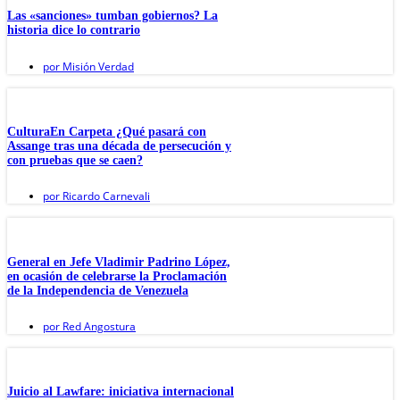
Las «sanciones» tumban gobiernos? La
historia dice lo contrario
por
Misión Verdad
CulturaEn Carpeta ¿Qué pasará con
Assange tras una década de persecución y
con pruebas que se caen?
por
Ricardo Carnevali
General en Jefe Vladimir Padrino López,
en ocasión de celebrarse la Proclamación
de la Independencia de Venezuela
por
Red Angostura
Juicio al Lawfare: iniciativa internacional