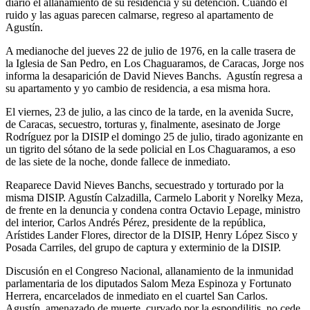
diario el allanamiento de su residencia y su detención. Cuando el
ruido y las aguas parecen calmarse, regreso al apartamento de
Agustín.
A medianoche del jueves 22 de julio de 1976, en la calle trasera de
la Iglesia de San Pedro, en Los Chaguaramos, de Caracas, Jorge nos
informa la desaparición de David Nieves Banchs. Agustín regresa a
su apartamento y yo cambio de residencia, a esa misma hora.
El viernes, 23 de julio, a las cinco de la tarde, en la avenida Sucre,
de Caracas, secuestro, torturas y, finalmente, asesinato de Jorge
Rodríguez por la DISIP el domingo 25 de julio, tirado agonizante en
un tigrito del sótano de la sede policial en Los Chaguaramos, a eso
de las siete de la noche, donde fallece de inmediato.
Reaparece David Nieves Banchs, secuestrado y torturado por la
misma DISIP. Agustín Calzadilla, Carmelo Laborit y Norelky Meza,
de frente en la denuncia y condena contra Octavio Lepage, ministro
del interior, Carlos Andrés Pérez, presidente de la república,
Arístides Lander Flores, director de la DISIP, Henry López Sisco y
Posada Carriles, del grupo de captura y exterminio de la DISIP.
Discusión en el Congreso Nacional, allanamiento de la inmunidad
parlamentaria de los diputados Salom Meza Espinoza y Fortunato
Herrera, encarcelados de inmediato en el cuartel San Carlos.
Agustín, amenazado de muerte, curvado por la espondilitis, no cede