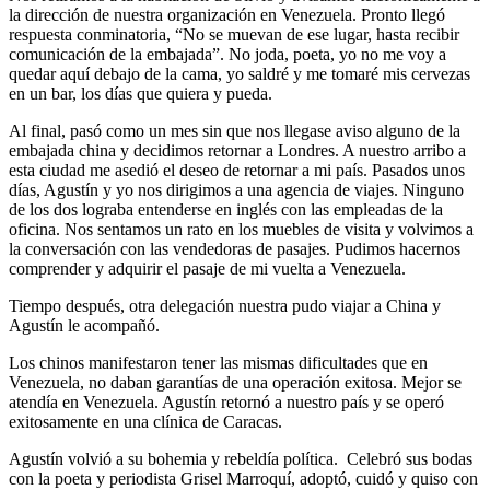
la dirección de nuestra organización en Venezuela. Pronto llegó
respuesta conminatoria, “No se muevan de ese lugar, hasta recibir
comunicación de la embajada”. No joda, poeta, yo no me voy a
quedar aquí debajo de la cama, yo saldré y me tomaré mis cervezas
en un bar, los días que quiera y pueda.
Al final, pasó como un mes sin que nos llegase aviso alguno de la
embajada china y decidimos retornar a Londres. A nuestro arribo a
esta ciudad me asedió el deseo de retornar a mi país. Pasados unos
días, Agustín y yo nos dirigimos a una agencia de viajes. Ninguno
de los dos lograba entenderse en inglés con las empleadas de la
oficina. Nos sentamos un rato en los muebles de visita y volvimos a
la conversación con las vendedoras de pasajes. Pudimos hacernos
comprender y adquirir el pasaje de mi vuelta a Venezuela.
Tiempo después, otra delegación nuestra pudo viajar a China y
Agustín le acompañó.
Los chinos manifestaron tener las mismas dificultades que en
Venezuela, no daban garantías de una operación exitosa. Mejor se
atendía en Venezuela. Agustín retornó a nuestro país y se operó
exitosamente en una clínica de Caracas.
Agustín volvió a su bohemia y rebeldía política. Celebró sus bodas
con la poeta y periodista Grisel Marroquí, adoptó, cuidó y quiso con