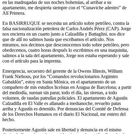
en las madrugadas de sus noches bohemias, al arribar a su
apartamento, me despierta siempre con el “Cunaviche adentro” de
Alí Primera.
En BASIRRUQUE se necesita un artículo sobre petróleo, contra la
falsa nacionalización petrolera de Carlos Andrés Pérez (CAP). Jorge
nos encierra en un cuarto junto a Calzadilla y Battaglini, nos dice
que de allí no salimos hasta que escribamos el artículo. Nos
miramos, nos decimos que desconocemos todo sobre petróleo, pero
obedecemos, cuatro horas después lo escribimos en una maquinita,
salimos a la sala del apartamento, Jorge nos estaba esperando y sale
con el artículo para la imprenta.
Emergencia, secuestro del gerente de la Owens Illinois, William
Frank Niehous, por los “Comandos revolucionarios Argimiro
Gabaldón”, estoy en Santa Mónica, en el apartamento de un
compañero de mis estudios liceístas en Aragua de Barcelona; a partir
del mediodía, suenan sin parar, todo el día, las sirenas, a todo
volumen, de raudas patrullas policiales. El apartamento de Agustín
Calzadilla en El Valle es allanado a medianoche, revuelto patas
arriba y Agustín es detenido. Por denuncias del Comité de Defensa
de los Derechos Humanos en el diario El Nacional, me entero del
hecho.
Posteriormente Agustín sale en libertad y denuncia en el mismo