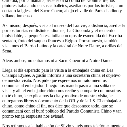
Otro día, por la mañana, ascenso a la colina de Montmartre, los
pintores trabajando en sus caballetes, asediados por los turistas, a un
costado la iglesia del Sacre Coeur, abajo el valle de París citadino y
villano, inmenso.
Asimismo, después, visita al museo del Louvre, a distancia, asediada
por los turistas en distintos idiomas, La Gioconda y el recuerdo
inolvidable, la pequeña estatuilla con ojos de esmeralda del Escriba
sentado, fruto del saqueo francés a Egipto. Por supuesto, también
visitamos el Barrio Latino y la catedral de Notre Dame, a orillas del
Sena.
Ateos ambos, no entramos ni a Sacre Coeur ni a Notre Dame.
Llega el día esperado para la visita a la embajada china en Les
Champs Elysee. Agustín informa a una secretaria china el objetivo
de nuestra visita. Nos pide que esperemos un rato mientras
comunica al embajador. Luego nos manda pasar a una salita de
visita y allí el embajador chino nos recibe y comparte con nosotros
un té chino, le explicamos la cita y motivo de nuestra visita, le
entregamos libros y documento de la OR y de la LS. El embajador
chino, como chino al fin, nos dice que desconoce todo, que se
comunicará con el buró político del Partido Comunista Chino y tan
pronto tenga respuesta nos avisará.
Nos retiramos a la habitación de Silvio y avisamos telefónicamente a