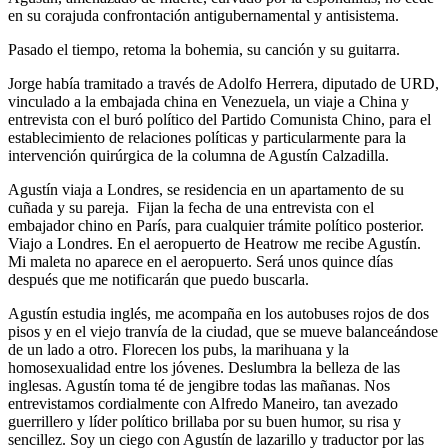
en su corajuda confrontación antigubernamental y antisistema.
Pasado el tiempo, retoma la bohemia, su canción y su guitarra.
Jorge había tramitado a través de Adolfo Herrera, diputado de URD,
vinculado a la embajada china en Venezuela, un viaje a China y
entrevista con el buró político del Partido Comunista Chino, para el
establecimiento de relaciones políticas y particularmente para la
intervención quirúrgica de la columna de Agustín Calzadilla.
Agustín viaja a Londres, se residencia en un apartamento de su
cuñada y su pareja. Fijan la fecha de una entrevista con el
embajador chino en París, para cualquier trámite político posterior.
Viajo a Londres. En el aeropuerto de Heatrow me recibe Agustín.
Mi maleta no aparece en el aeropuerto. Será unos quince días
después que me notificarán que puedo buscarla.
Agustín estudia inglés, me acompaña en los autobuses rojos de dos
pisos y en el viejo tranvía de la ciudad, que se mueve balanceándose
de un lado a otro. Florecen los pubs, la marihuana y la
homosexualidad entre los jóvenes. Deslumbra la belleza de las
inglesas. Agustín toma té de jengibre todas las mañanas. Nos
entrevistamos cordialmente con Alfredo Maneiro, tan avezado
guerrillero y líder político brillaba por su buen humor, su risa y
sencillez. Soy un ciego con Agustín de lazarillo y traductor por las