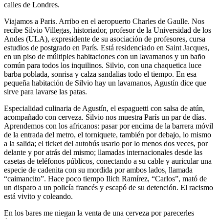
calles de Londres.
Viajamos a Paris. Arribo en el aeropuerto Charles de Gaulle. Nos
recibe Silvio Villegas, historiador, profesor de la Universidad de los
Andes (ULA), expresidente de su asociación de profesores, cursa
estudios de postgrado en París. Está residenciado en Saint Jacques,
en un piso de múltiples habitaciones con un lavamanos y un baño
común para todos los inquilinos. Silvio, con una chaquetica luce
barba poblada, sonrisa y calza sandalias todo el tiempo. En esa
pequeña habitación de Silvio hay un lavamanos, Agustín dice que
sirve para lavarse las patas.
Especialidad culinaria de Agustín, el espaguetti con salsa de atún,
acompañado con cerveza. Silvio nos muestra París un par de días.
Aprendemos con los africanos: pasar por encima de la barrera móvil
de la entrada del metro, el torniquete, también por debajo, lo mismo
a la salida; el ticket del autobús usarlo por lo menos dos veces, por
delante y por atrás del mismo; llamadas internacionales desde las
casetas de teléfonos públicos, conectando a su cable y auricular una
especie de cadenita con su mordida por ambos lados, llamada
“caimancito”. Hace poco tiempo Ilich Ramírez, “Carlos”, mató de
un disparo a un policía francés y escapó de su detención. El racismo
está vivito y coleando.
En los bares me niegan la venta de una cerveza por parecerles