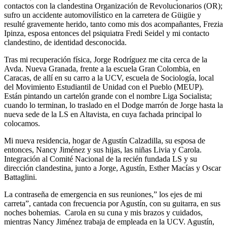
contactos con la clandestina Organización de Revolucionarios (OR);
sufro un accidente automovilístico en la carretera de Güigüe y
resulté gravemente herido, tanto como mis dos acompañantes, Frezia
Ipinza, esposa entonces del psiquiatra Fredi Seidel y mi contacto
clandestino, de identidad desconocida.
Tras mi recuperación física, Jorge Rodríguez me cita cerca de la
Avda. Nueva Granada, frente a la escuela Gran Colombia, en
Caracas, de allí en su carro a la UCV, escuela de Sociología, local
del Movimiento Estudiantil de Unidad con el Pueblo (MEUP).
Están pintando un cartelón grande con el nombre Liga Socialista;
cuando lo terminan, lo traslado en el Dodge marrón de Jorge hasta la
nueva sede de la LS en Altavista, en cuya fachada principal lo
colocamos.
Mi nueva residencia, hogar de Agustín Calzadilla, su esposa de
entonces, Nancy Jiménez y sus hijas, las niñas Livia y Carola.
Integración al Comité Nacional de la recién fundada LS y su
dirección clandestina, junto a Jorge, Agustín, Esther Macías y Oscar
Battaglini.
La contraseña de emergencia en sus reuniones,” los ejes de mi
carreta”, cantada con frecuencia por Agustín, con su guitarra, en sus
noches bohemias. Carola en su cuna y mis brazos y cuidados,
mientras Nancy Jiménez trabaja de empleada en la UCV. Agustín,