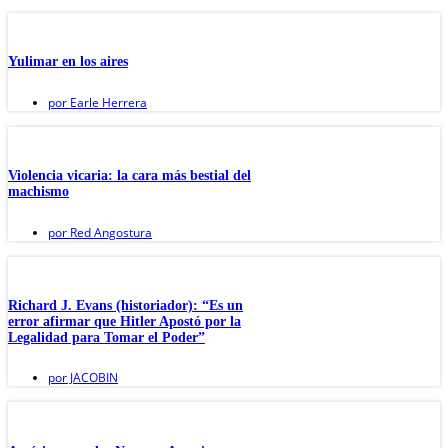
Yulimar en los aires
por
Earle Herrera
Violencia vicaria: la cara más bestial del
machismo
por
Red Angostura
Richard J. Evans (historiador): “Es un
error afirmar que Hitler Apostó por la
Legalidad para Tomar el Poder”
por
JACOBIN