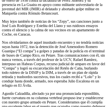
de enero de 1958 contra la dictadura de Pérez Jiménez y su
presencia en La Guaira en apoyo como militante universitario de la
juventud del MIR (JMIR) al delatado y abortado golpe militar en
Maiquetía contra Rómulo Betancourt.
Muy lejos también de noticias de los “Zepy”, sus canciones junto a
José Luis Rodríguez y Estelita del Llano y sus ruidosos ensayos
contra el silencio y la calma de sus vecinos en un apartamento de
Coche, en Caracas.
Nos olvidaríamos de aquel inusitado encuentro y no tendría noticias
suyas hasta 1972, tras la detención de José Amenodoro Romero
Guanipa (“El compa”) a golpes y patadas de la policía en el terminal
de buses de Campo Rico, en Petare. Tras comunicaciones con él, sin
nunca vernos, a través del profesor de la UCV, Rafael Ramírez,
interpuso un Habeas Corpus, recurso judicial de amparo en favor del
“Compa” y logró su excarcelación del Retén de Catia, burlando
todo ruleteo de la DISIP y la DIM, a través de un plan de rápida
retirada y trasbordos sucesivos, tras los cuales recibí a “Lolo” y lo
conduje hasta donde, armado, nos esperaba Julio Escalona en un
refugio en El Ávila.
Agustín Calzadilla, afectado ya por una pronunciada espondilitis,
fuerte curvatura en su columna vertebral propuso irse y establecerse
con nuestro grupo armado en Petare. Consideramos que él cumplía
una excelente labor en el puesto que ocupaba como nuestro defensor