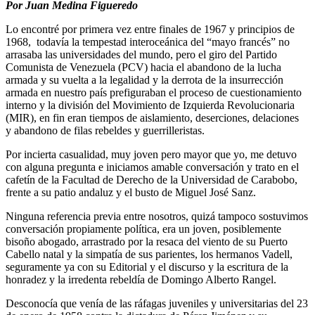
Por Juan Medina Figueredo
Lo encontré por primera vez entre finales de 1967 y principios de
1968, todavía la tempestad interoceánica del “mayo francés” no
arrasaba las universidades del mundo, pero el giro del Partido
Comunista de Venezuela (PCV) hacia el abandono de la lucha
armada y su vuelta a la legalidad y la derrota de la insurrección
armada en nuestro país prefiguraban el proceso de cuestionamiento
interno y la división del Movimiento de Izquierda Revolucionaria
(MIR), en fin eran tiempos de aislamiento, deserciones, delaciones
y abandono de filas rebeldes y guerrilleristas.
Por incierta casualidad, muy joven pero mayor que yo, me detuvo
con alguna pregunta e iniciamos amable conversación y trato en el
cafetín de la Facultad de Derecho de la Universidad de Carabobo,
frente a su patio andaluz y el busto de Miguel José Sanz.
Ninguna referencia previa entre nosotros, quizá tampoco sostuvimos
conversación propiamente política, era un joven, posiblemente
bisoño abogado, arrastrado por la resaca del viento de su Puerto
Cabello natal y la simpatía de sus parientes, los hermanos Vadell,
seguramente ya con su Editorial y el discurso y la escritura de la
honradez y la irredenta rebeldía de Domingo Alberto Rangel.
Desconocía que venía de las ráfagas juveniles y universitarias del 23