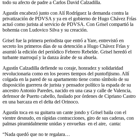
todo su afecto de padre a Carlos David Calzadilla.
Agustín encabezó junto con Alí Rodríguez la demanda contra la
privatización de PDVSA y ya en el gobierno de Hugo Chávez Frías
actuó como jurista al servicio de PDVSA. Con Grisel compartió la
bohemia con Ludovico Silva y su creación.
Grisel fue la primera periodista que entró a Yare, entrevistó en
secreto los primeros días de su detención a Hugo Chávez Frías y
asumió la edición del periódico Febrero Rebelde. Grisel heredó el
turbante marroquí y la danza árabe de su abuela.
Agustín Calzadilla defiende su coraje, honradez y solidaridad
revolucionaria como en los peores tiempos del puntofijismo. Allí
colgada en la pared de su apartamento tiene como símbolo de su
disposición guerrera de jurista y pensador político la espada de su
ancestro Antonio Paredes, nacido en una casa y calle de Valencia,
defensor de Puerto cabello, fusilado por órdenes de Cipriano Castro
en una barcaza en el delta del Orinoco.
Agustín toca en su guitarra un cante jondo y Grisel baila con el
vientre desnudo, en rápidas contracciones, giro de sus caderas, con
palmas piramidalmente unidas y envueltas en el aire, canta:
“Nada quedó que no te regalara…