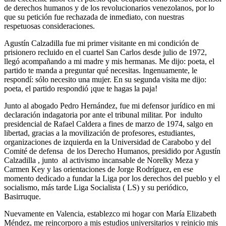
de derechos humanos y de los revolucionarios venezolanos, por lo
que su petición fue rechazada de inmediato, con nuestras
respetuosas consideraciones.
Agustín Calzadilla fue mi primer visitante en mi condición de
prisionero recluido en el cuartel San Carlos desde julio de 1972,
llegó acompañando a mi madre y mis hermanas. Me dijo: poeta, el
partido te manda a preguntar qué necesitas. Ingenuamente, le
respondí: sólo necesito una mujer. En su segunda visita me dijo:
poeta, el partido respondió ¡que te hagas la paja!
Junto al abogado Pedro Hernández, fue mi defensor jurídico en mi
declaración indagatoria por ante el tribunal militar. Por indulto
presidencial de Rafael Caldera a fines de marzo de 1974, salgo en
libertad, gracias a la movilización de profesores, estudiantes,
organizaciones de izquierda en la Universidad de Carabobo y del
Comité de defensa de los Derecho Humanos, presidido por Agustín
Calzadilla , junto al activismo incansable de Norelky Meza y
Carmen Key y las orientaciones de Jorge Rodríguez, en ese
momento dedicado a fundar la Liga por los derechos del pueblo y el
socialismo, más tarde Liga Socialista ( LS) y su periódico,
Basirruque.
Nuevamente en Valencia, establezco mi hogar con María Elizabeth
Méndez, me reincorporo a mis estudios universitarios y reinicio mis