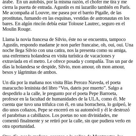
árabe. En un autobús, por la misma razón, el chofer me tira y me
cierra la puerta de entrada. Agustín es mi lazarillo también en París.
Me acompaña al Louvre, me pasea por el barrio Pigalle, de las
prostitutas, fumando en las esquinas, vestidas de astronautas en los
bares. En algún rincón debía estar Tolouse Lautrec, seguro en el
Moulin Rouge.
Llama la novia francesa de Silvio, éste no se encuentra, tampoco
Agustín, respondo madame je non parler francaise, oh, oui, oui. Una
noche llega Silvio con una catira, nos la presenta como su amiga,
una enfermera holandesa en visita turística de vacaciones y
extraviada en el metro. Le ofrece posada y compañía. Tras un par de
días la holandesa se despide, Silvio, mon amour, oh mon amour,
besos y lágrimitas de ambos.
Un día por la mañana nos visita Blas Perozo Naveda, el poeta
maracucho leninista del libro “Vos, dateis por muerto”. Salgo a
despedirlo a la calle, le pregunto por el poeta Pepe Barroeta,
profesor en la facultad de humanidades de la ULA, como él. Me
cuenta que tuvo una trifulca con él, en una borrachera, lo golpeó, le
dio unos coñazos, Pepe se encerró en su automóvil y él le destrozó
el parabrisas a cabillazos. Los poetas no son divinidades, me
comentó finalmente y se retiró por la calle, sin que pudiera verlo en
otra oportunidad.