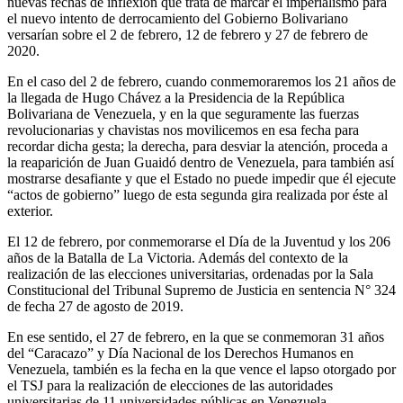
nuevas fechas de inflexión que trata de marcar el imperialismo para
el nuevo intento de derrocamiento del Gobierno Bolivariano
versarían sobre el 2 de febrero, 12 de febrero y 27 de febrero de
2020.
En el caso del 2 de febrero, cuando conmemoraremos los 21 años de
la llegada de Hugo Chávez a la Presidencia de la República
Bolivariana de Venezuela, y en la que seguramente las fuerzas
revolucionarias y chavistas nos movilicemos en esa fecha para
recordar dicha gesta; la derecha, para desviar la atención, proceda a
la reaparición de Juan Guaidó dentro de Venezuela, para también así
mostrarse desafiante y que el Estado no puede impedir que él ejecute
“actos de gobierno” luego de esta segunda gira realizada por éste al
exterior.
El 12 de febrero, por conmemorarse el Día de la Juventud y los 206
años de la Batalla de La Victoria. Además del contexto de la
realización de las elecciones universitarias, ordenadas por la Sala
Constitucional del Tribunal Supremo de Justicia en sentencia N° 324
de fecha 27 de agosto de 2019.
En ese sentido, el 27 de febrero, en la que se conmemoran 31 años
del “Caracazo” y Día Nacional de los Derechos Humanos en
Venezuela, también es la fecha en la que vence el lapso otorgado por
el TSJ para la realización de elecciones de las autoridades
universitarias de 11 universidades públicas en Venezuela.