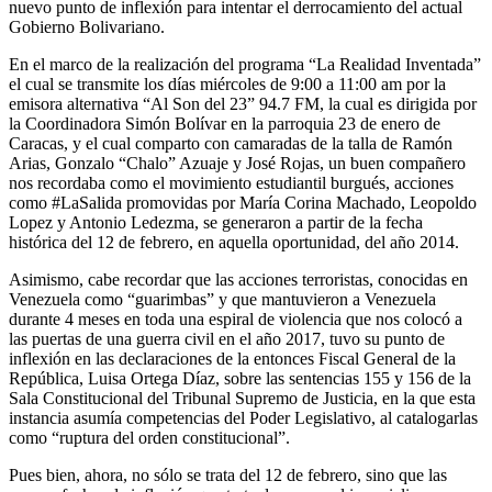
nuevo punto de inflexión para intentar el derrocamiento del actual
Gobierno Bolivariano.
En el marco de la realización del programa “La Realidad Inventada”
el cual se transmite los días miércoles de 9:00 a 11:00 am por la
emisora alternativa “Al Son del 23” 94.7 FM, la cual es dirigida por
la Coordinadora Simón Bolívar en la parroquia 23 de enero de
Caracas, y el cual comparto con camaradas de la talla de Ramón
Arias, Gonzalo “Chalo” Azuaje y José Rojas, un buen compañero
nos recordaba como el movimiento estudiantil burgués, acciones
como #LaSalida promovidas por María Corina Machado, Leopoldo
Lopez y Antonio Ledezma, se generaron a partir de la fecha
histórica del 12 de febrero, en aquella oportunidad, del año 2014.
Asimismo, cabe recordar que las acciones terroristas, conocidas en
Venezuela como “guarimbas” y que mantuvieron a Venezuela
durante 4 meses en toda una espiral de violencia que nos colocó a
las puertas de una guerra civil en el año 2017, tuvo su punto de
inflexión en las declaraciones de la entonces Fiscal General de la
República, Luisa Ortega Díaz, sobre las sentencias 155 y 156 de la
Sala Constitucional del Tribunal Supremo de Justicia, en la que esta
instancia asumía competencias del Poder Legislativo, al catalogarlas
como “ruptura del orden constitucional”.
Pues bien, ahora, no sólo se trata del 12 de febrero, sino que las