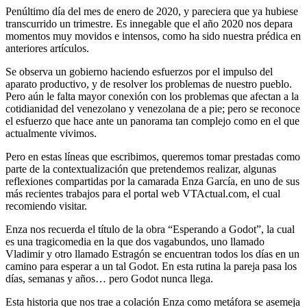
Penúltimo día del mes de enero de 2020, y pareciera que ya hubiese
transcurrido un trimestre. Es innegable que el año 2020 nos depara
momentos muy movidos e intensos, como ha sido nuestra prédica en
anteriores artículos.
Se observa un gobierno haciendo esfuerzos por el impulso del
aparato productivo, y de resolver los problemas de nuestro pueblo.
Pero aún le falta mayor conexión con los problemas que afectan a la
cotidianidad del venezolano y venezolana de a pie; pero se reconoce
el esfuerzo que hace ante un panorama tan complejo como en el que
actualmente vivimos.
Pero en estas líneas que escribimos, queremos tomar prestadas como
parte de la contextualización que pretendemos realizar, algunas
reflexiones compartidas por la camarada Enza García, en uno de sus
más recientes trabajos para el portal web VTActual.com, el cual
recomiendo visitar.
Enza nos recuerda el título de la obra “Esperando a Godot”, la cual
es una tragicomedia en la que dos vagabundos, uno llamado
Vladimir y otro llamado Estragón se encuentran todos los días en un
camino para esperar a un tal Godot. En esta rutina la pareja pasa los
días, semanas y años… pero Godot nunca llega.
Esta historia que nos trae a colación Enza como metáfora se asemeja