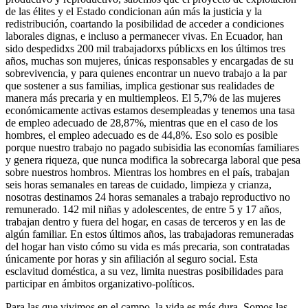
de las élites y el Estado condicionan aún más la justicia y la
redistribución, coartando la posibilidad de acceder a condiciones
laborales dignas, e incluso a permanecer vivas. En Ecuador, han
sido despedidxs 200 mil trabajadorxs públicxs en los últimos tres
años, muchas son mujeres, únicas responsables y encargadas de su
sobrevivencia, y para quienes encontrar un nuevo trabajo a la par
que sostener a sus familias, implica gestionar sus realidades de
manera más precaria y en multiempleos. El 5,7% de las mujeres
económicamente activas estamos desempleadas y tenemos una tasa
de empleo adecuado de 28,87%, mientras que en el caso de los
hombres, el empleo adecuado es de 44,8%. Eso solo es posible
porque nuestro trabajo no pagado subisidia las economías familiares
y genera riqueza, que nunca modifica la sobrecarga laboral que pesa
sobre nuestros hombros. Mientras los hombres en el país, trabajan
seis horas semanales en tareas de cuidado, limpieza y crianza,
nosotras destinamos 24 horas semanales a trabajo reproductivo no
remunerado. 142 mil niñas y adolescentes, de entre 5 y 17 años,
trabajan dentro y fuera del hogar, en casas de terceros y en las de
algún familiar. En estos últimos años, las trabajadoras remuneradas
del hogar han visto cómo su vida es más precaria, son contratadas
únicamente por horas y sin afiliación al seguro social. Esta
esclavitud doméstica, a su vez, limita nuestras posibilidades para
participar en ámbitos organizativo-políticos.
Para las que vivimos en el campo, la vida es más dura. Somos las