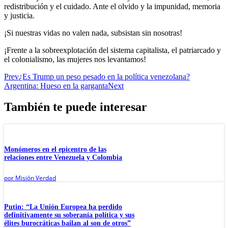
redistribución y el cuidado. Ante el olvido y la impunidad, memoria
y justicia.
¡Si nuestras vidas no valen nada, subsistan sin nosotras!
¡Frente a la sobreexplotación del sistema capitalista, el patriarcado y
el colonialismo, las mujeres nos levantamos!
Prev
¿Es Trump un peso pesado en la política venezolana?
Argentina: Hueso en la garganta
Next
También te puede interesar
Monómeros en el epicentro de las
relaciones entre Venezuela y Colombia
por
Misión Verdad
Putin: “La Unión Europea ha perdido
definitivamente su soberanía política y sus
élites burocráticas bailan al son de otros”