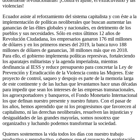
doblemente revolucionarias! ¡Contra el ajuste, el extractivismo y las
violencias!
Ecuador asiste al reforzamiento del sistema capitalista y con éste a la
implementación de políticas neoliberales que buscan aumentar las
ganancias de las élites globales y nacionales, en detrimento de los
pueblos y sus necesidades. Sólo en estos últimos 12 años de
Revolución Ciudadana, los empresarios ganaron 176 mil millones
de dólares y en los primeros meses del 2019, la banca tuvo 188
millones de dólares de ganancias, 38 millones más que en 2018.
Para ello, el gobierno implementa políticas represivas, fortaleciendo
los aparatajes militaristas y la agenda imperialista, mientras
desfinancia al IESS y reduce presupuesto para concretar la Ley de
Prevención y Erradicación de la Violencia contra las Mujeres. Este
proyecto de control, saqueo y despojo es parte de la memoria larga
de este continente y de las luchas que levantamos hace unas décadas
para impedir que sean los intereses de las empresas transnacionales,
los agroexportadores y banqueros, el Fondo Monetario Internacional
los que definan nuestro presente y nuestro futuro. Con el pasar de
los años, hemos aprendido que ni los progresismos que favorecen al
capitalismo, ni las derechas neoliberales, resuelven las injusticias y
desigualdades de las grandes mayorías, somos nosotrxs que
organizadxs y luchando podemos transformar la sociedad.
Quienes sostenemos la vida todos los días con nuestro trabajo
productivo y reproductivo, sabemos que el proyecto de explotación