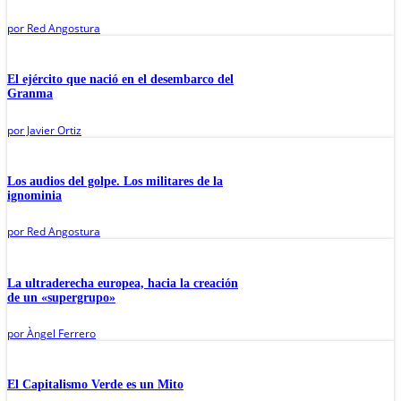
por
Red Angostura
El ejército que nació en el desembarco del
Granma
por
Javier Ortiz
Los audios del golpe. Los militares de la
ignominia
por
Red Angostura
La ultraderecha europea, hacia la creación
de un «supergrupo»
por
Àngel Ferrero
El Capitalismo Verde es un Mito