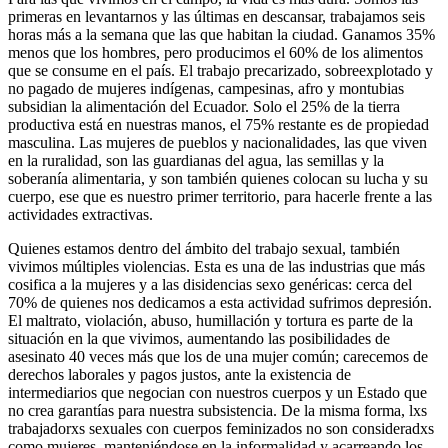
primeras en levantarnos y las últimas en descansar, trabajamos seis
horas más a la semana que las que habitan la ciudad. Ganamos 35%
menos que los hombres, pero producimos el 60% de los alimentos
que se consume en el país. El trabajo precarizado, sobreexplotado y
no pagado de mujeres indígenas, campesinas, afro y montubias
subsidian la alimentación del Ecuador. Solo el 25% de la tierra
productiva está en nuestras manos, el 75% restante es de propiedad
masculina. Las mujeres de pueblos y nacionalidades, las que viven
en la ruralidad, son las guardianas del agua, las semillas y la
soberanía alimentaria, y son también quienes colocan su lucha y su
cuerpo, ese que es nuestro primer territorio, para hacerle frente a las
actividades extractivas.
Quienes estamos dentro del ámbito del trabajo sexual, también
vivimos múltiples violencias. Esta es una de las industrias que más
cosifica a la mujeres y a las disidencias sexo genéricas: cerca del
70% de quienes nos dedicamos a esta actividad sufrimos depresión.
El maltrato, violación, abuso, humillación y tortura es parte de la
situación en la que vivimos, aumentando las posibilidades de
asesinato 40 veces más que los de una mujer común; carecemos de
derechos laborales y pagos justos, ante la existencia de
intermediarios que negocian con nuestros cuerpos y un Estado que
no crea garantías para nuestra subsistencia. De la misma forma, lxs
trabajadorxs sexuales con cuerpos feminizados no son consideradxs
como mujeres, manteniéndose en la informalidad y acarreando los