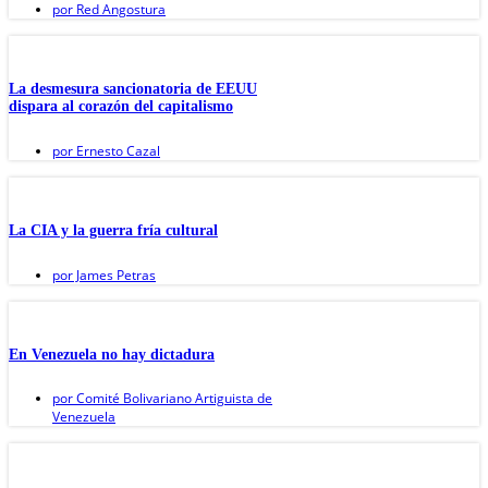
por
Red Angostura
La desmesura sancionatoria de EEUU
dispara al corazón del capitalismo
por
Ernesto Cazal
La CIA y la guerra fría cultural
por
James Petras
En Venezuela no hay dictadura
por
Comité Bolivariano Artiguista de
Venezuela