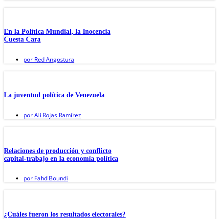
En la Política Mundial, la Inocencia
Cuesta Cara
por
Red Angostura
La juventud política de Venezuela
por
Alí Rojas Ramírez
Relaciones de producción y conflicto
capital-trabajo en la economía política
por
Fahd Boundi
¿Cuáles fueron los resultados electorales?