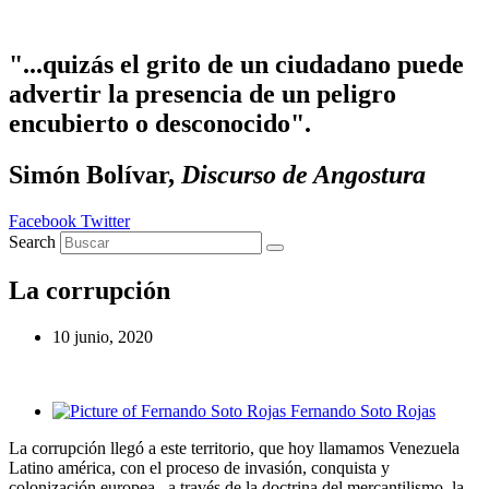
Ir
al
contenido
"...quizás el grito de un ciudadano puede
advertir la presencia de un peligro
encubierto o desconocido".
Simón Bolívar,
Discurso de Angostura
Facebook
Twitter
Search
La corrupción
10 junio, 2020
Fernando Soto Rojas
La corrupción llegó a este territorio, que hoy llamamos Venezuela
Latino américa, con el proceso de invasión, conquista y
colonización europea, a través de la doctrina del mercantilismo, la