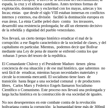
espada, la cruz y el idioma castellano. Antes tuvimos formas de
explotación, dominación y esclavitud con los mayas, aztecas y los
Incas; etnias que desde el siglo VIII estaban inmersas en conflictos
internos y externos, esa división facilitó la dominación europea en
esas áreas. La etnia Caribe peleó duro contra los invasores,
desarrolló una resistencia prolongada; he allí un elemento decisivo
de la rebeldía y dignidad del pueblo venezolano.
Nos llevará, un cierto tiempo histórico erradicar el mal de la
corrupción: a ese flagelo característico de la sociedad de clases, y del
capitalismo en particular. Mientras, podemos decir que Bolívar
mediante una Ley de pena de muerte se enfrentó contra los que
robaran 3 pesos del tesoro de la república.
El Comandante Chávez y el Presidente Maduro tienen plena
conciencia de esa situación y de ese mal histórico, que sabremos no
será fácil de erradicar, mientras hayan necesidades materiales y
circule la economía mercantil. El socialismo tiene fases de
transición hasta llegar a una sociedad comunal y de productores
libres, Carlos Marx y Federico Engels llamaron Socialismo
Científico o Comunismo. Este proceso nos llevará una prolongada y
larga lucha histórica en la construcción de esa sociedad de iguales.
No nos desesperemos en este combate contra de la revolución
bolivariana contra la corrupción; la humanidad tiene más de 300mil