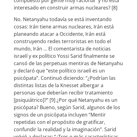
compuesto por gente muy racional” y no está
interesado en construir armas nucleares? [8]
No. Netanyahu todavía se está inventando
cosas: Irán tiene armas nucleares, Irán está
planeando atacar a Occidente, Irán está
construyendo redes terroristas en todo el
mundo, Irán … El comentarista de noticias
israelí y ex político Yossi Sarid finalmente se
cansó de las perpetuas mentiras de Netanyahu
y declaró que “este político israelí es un
psicópata”. Continuó diciendo: “¿Podrían las
distintas listas de la Knesset albergar a
personas que deberían recibir tratamiento
[psiquiátrico]?” [9] ¿Por qué Netanyahu es un
psicópata? Bueno, según Sarid, algunos de los
signos de un psicópata incluyen “Mentir
repetidas con el propósito de gratificar,
confundir la realidad y la imaginación”. Sarid
volvió a declarar: “¿Tres o más características