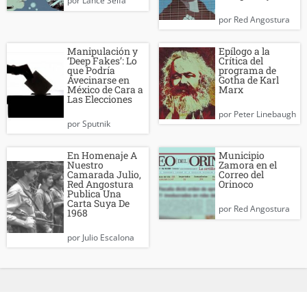
por
Lance Selfa
por
Red Angostura
Manipulación y
Epílogo a la
‘Deep Fakes’: Lo
Crítica del
que Podría
programa de
Avecinarse en
Gotha de Karl
México de Cara a
Marx
Las Elecciones
por
Peter Linebaugh
por
Sputnik
En Homenaje A
Municipio
Nuestro
Zamora en el
Camarada Julio,
Correo del
Red Angostura
Orinoco
Publica Una
Carta Suya De
por
Red Angostura
1968
por
Julio Escalona