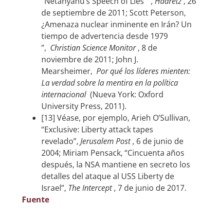
“Netanyahu’s Speech of Lies” ,
Haaretz
, 26
de septiembre de 2011; Scott Peterson,
¿Amenaza nuclear inminente en Irán? Un
tiempo de advertencia desde 1979
”,
Christian Science Monitor
, 8 de
noviembre de 2011; John J.
Mearsheimer,
Por qué los líderes mienten:
La verdad sobre la mentira en la política
internacional
(Nueva York: Oxford
University Press, 2011).
[13] Véase, por ejemplo, Arieh O’Sullivan,
“Exclusive: Liberty attack tapes
revelado”,
Jerusalem Post
, 6 de junio de
2004; Miriam Pensack, “Cincuenta años
después, la NSA mantiene en secreto los
detalles del ataque al USS Liberty de
Israel”,
The Intercept
, 7 de junio de 2017.
Fuente