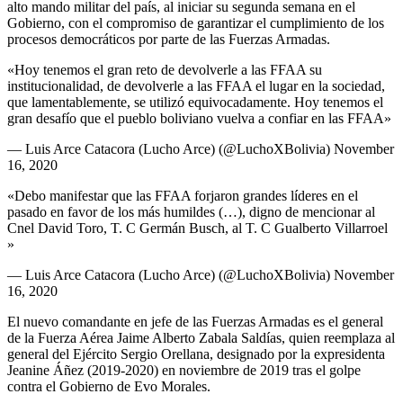
alto mando militar del país, al iniciar su segunda semana en el
Gobierno, con el compromiso de garantizar el cumplimiento de los
procesos democráticos por parte de las Fuerzas Armadas.
«Hoy tenemos el gran reto de devolverle a las FFAA su
institucionalidad, de devolverle a las FFAA el lugar en la sociedad,
que lamentablemente, se utilizó equivocadamente. Hoy tenemos el
gran desafío que el pueblo boliviano vuelva a confiar en las FFAA»
— Luis Arce Catacora (Lucho Arce) (@LuchoXBolivia) November
16, 2020
«Debo manifestar que las FFAA forjaron grandes líderes en el
pasado en favor de los más humildes (…), digno de mencionar al
Cnel David Toro, T. C Germán Busch, al T. C Gualberto Villarroel
»
— Luis Arce Catacora (Lucho Arce) (@LuchoXBolivia) November
16, 2020
El nuevo comandante en jefe de las Fuerzas Armadas es el general
de la Fuerza Aérea Jaime Alberto Zabala Saldías, quien reemplaza al
general del Ejército Sergio Orellana, designado por la expresidenta
Jeanine Áñez (2019-2020) en noviembre de 2019 tras el golpe
contra el Gobierno de Evo Morales.