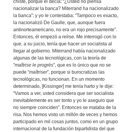
chiste, porque él decía: “¿Usted no piensa
nacionalizar la banca? Miterrand ha nacionalizado
la banca”; y yo le contestaba: “Tampoco es exacto,
la nacionalizó De Gaulle, que, aunque fuera
antinorteamericano, no era un rojo precisamente”.
Entonces, él empezó a reírse. Me interrogó con lo
que, a su juicio, tenía que hacer un socialista al
llegar al gobierno. Miterrand había nacionalizado
algunas de las tecnológicas, con la teoría de
“
ma
î
trise le progrès
”, que es lo único que no se
puede “
ma
î
triser
”, porque si burocratizas las
tecnológicas, no funcionan. En un momento
determinado, [Kissinger] me tenía harto y le dije:
“Vamos a ver, usted considera que ser socialista
inevitablemente es ser tonto y yo le aseguro que
no siempre coinciden”. Entonces se mataba de la
risa. Nos hemos visto un millón de veces y hemos
participado en mil cosas juntos, como en un grupo
internacional de la fundación bipartidista del que