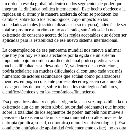
un orden a escala global, ni dentro de los segmentos de poder que
integran la dinámica política internacional. Este hecho obedece a la
rapidez en el ritmo y la manera acelerada cómo se producen los
cambios, sobre todo los tecnológicos, cuyo impacto en las
sociedades actuales (occidentalizadas en su mayoría), además de ser
total se produce a un ritmo muy acelerado, sumándosele la no
existencia de consenso acerca de las reglas aceptables que deben ser
aplicadas para la estabilidad de ese nuevo sistema internacional.
La contemplación de ese panorama mundial nos mueve a afirmar
que hoy por hoy estamos afectados por la egida de un sistema
imperante bajo un orden caórdico, del cual podría predicarse sin
muchas dificultades su des-orden. Y, ya dentro de su estructura,
podría señalarse sin muchas dificultades el conjunto cada vez más
numeroso de actores secundarios que actúan como polarizadores
menores, en pugna constante por establecer reglas en cada uno de
los segmentos de poder, sobre todo en los estratégicos/militares,
científico/técnicos y en los económicos/financieros.
Esa pugna irresoluta, y en plena vigencia, a su vez imposibilita la no
existencia aún de un orden global (autoridad ordenante) que impere
sobre la totalidad de los segmentos de poder, también nos mueve a
pensar en la existencia de un sistema mundial con altos niveles de
entropía (política, social, económica,cultural y epistemológica). Esa
condición entrópica de apolaridad (evidentemente existe) no es otra