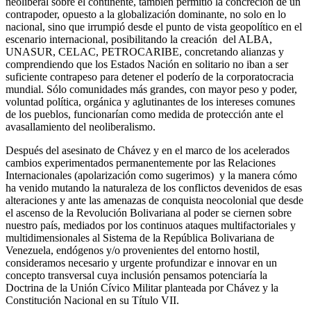
neoliberal sobre el continente, también permitió la concreción de un
contrapoder, opuesto a la globalización dominante, no solo en lo
nacional, sino que irrumpió desde el punto de vista geopolítico en el
escenario internacional, posibilitando la creación del ALBA,
UNASUR, CELAC, PETROCARIBE, concretando alianzas y
comprendiendo que los Estados Nación en solitario no iban a ser
suficiente contrapeso para detener el poderío de la corporatocracia
mundial. Sólo comunidades más grandes, con mayor peso y poder,
voluntad política, orgánica y aglutinantes de los intereses comunes
de los pueblos, funcionarían como medida de protección ante el
avasallamiento del neoliberalismo.
Después del asesinato de Chávez y en el marco de los acelerados
cambios experimentados permanentemente por las Relaciones
Internacionales (apolarización como sugerimos) y la manera cómo
ha venido mutando la naturaleza de los conflictos devenidos de esas
alteraciones y ante las amenazas de conquista neocolonial que desde
el ascenso de la Revolución Bolivariana al poder se ciernen sobre
nuestro país, mediados por los continuos ataques multifactoriales y
multidimensionales al Sistema de la República Bolivariana de
Venezuela, endógenos y/o provenientes del entorno hostil,
consideramos necesario y urgente profundizar e innovar en un
concepto transversal cuya inclusión pensamos potenciaría la
Doctrina de la Unión Cívico Militar planteada por Chávez y la
Constitución Nacional en su Título VII.