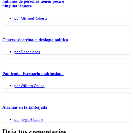
millones de personas tienen poca o
ninguna riqueza
por
Michael Roberts
Chávez: doctrina e ideología política
por
Desenlaces
Pandemia. Escenario malthusiano
por
William Osuna
Alarmas en la Embajada
por
Jorge Elbaum
Deja tus comentarios