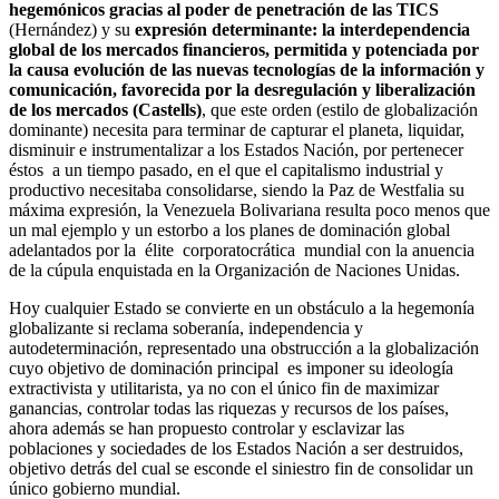
hegemónicos gracias al poder de penetración de las TICS
(Hernández) y su
expresión determinante: la interdependencia
global de los mercados financieros, permitida y potenciada por
la causa evolución de las nuevas tecnologías de la información y
comunicación, favorecida por la desregulación y liberalización
de los mercados (Castells)
, que este orden (estilo de globalización
dominante) necesita para terminar de capturar el planeta, liquidar,
disminuir e instrumentalizar a los Estados Nación, por pertenecer
éstos a un tiempo pasado, en el que el capitalismo industrial y
productivo necesitaba consolidarse, siendo la Paz de Westfalia su
máxima expresión, la Venezuela Bolivariana resulta poco menos que
un mal ejemplo y un estorbo a los planes de dominación global
adelantados por la élite corporatocrática mundial con la anuencia
de la cúpula enquistada en la Organización de Naciones Unidas.
Hoy cualquier Estado se convierte en un obstáculo a la hegemonía
globalizante si reclama soberanía, independencia y
autodeterminación, representado una obstrucción a la globalización
cuyo objetivo de dominación principal es imponer su ideología
extractivista y utilitarista, ya no con el único fin de maximizar
ganancias, controlar todas las riquezas y recursos de los países,
ahora además se han propuesto controlar y esclavizar las
poblaciones y sociedades de los Estados Nación a ser destruidos,
objetivo detrás del cual se esconde el siniestro fin de consolidar un
único gobierno mundial.