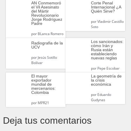
AN Conmemoró
Corte Penal
el Vil Asesinato
Internacional ¿A
del Mártir
Quién Sirve?
Revolucionario
Jorge Rodríguez
por
Vladimir Castillo
Padre
Soto
por
BLanca Romero
Los sancionados:
Radiografia de la
cómo Irán y
UCV
Rusia están
estableciendo
por
Jesús Sotillo
nuevas reglas
Bolívar
por
Pepe Escobar
El mayor
La geometría de
exportador
la crisis
mundial de
económica
mercenarios:
Colombia
por
Eduardo
Gudynas
por
MPR21
Deja tus comentarios