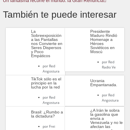
Un fantasma recorre el mundo: la Gran Renuncia
También te puede interesar
La
Presidente
Sobreexposición
Maduro Rindió
a las Pantallas
Homenaje a
nos Convierte en
Héroes
Seres Dispersos
Soviéticos en
y Poco
Moscú
Empáticos
por
Red
por
Red
Radio Ve
Angostura
TikTok sólo es el
Ucrania
principio en la
Empantanada.
lucha por la red
por
Red
por
Red
Angostura
Angostura
¿A Irán le sobra
Brasil: ¿Rumbo a
la gasolina que
la dictadura?
envía a
Venezuela y no le
por
Frei
afectan las