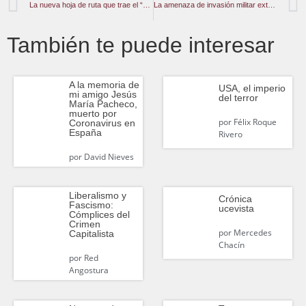
La nueva hoja de ruta que trae el “White Dog” para Venezuela
La amenaza de invasión militar extranjera por parte de EEUU: ¿herramienta para forzar una negociación?
También te puede interesar
A la memoria de
USA, el imperio
mi amigo Jesús
del terror
María Pacheco,
muerto por
por
Félix Roque
Coronavirus en
España
Rivero
por
David Nieves
Liberalismo y
Crónica
Fascismo:
ucevista
Cómplices del
Crimen
por
Mercedes
Capitalista
Chacín
por
Red
Angostura