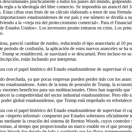
s descomunales prácticamente a todos los países del mundo, golpeando 
a regla a la ideología del libre comercio. Se impondría un arancel del
Estas cifras eran fruto de un cálculo elaborado a tenor de una fórmula 
s importaciones estadounidenses de ese país y ese número se dividía a 
lviendo a la «vieja era del proteccionismo comercial». Para el Financia
e Estados Unidos». Los inversores pronto entraron en crisis. Los princi
o.
sa, pareció cambiar de rumbo, reduciendo el tipo arancelario al 10 por
ste periodo de confusión, la aplicación de estos nuevos aranceles se ha 
de Trump se restablecerá, se suavizará o se descartará. Pero incluso en s
scripción, están luchando por interpretar.
ra con el papel histórico del Estado estadounidense de supervisar el ca
 sido desechada, ya que pocas empresas pueden perder más con los ara
lismo estadounidense. Antes de la toma de posesión de Trump, la economí
, y enormes beneficios para sus multinacionales. Otros han sugerido qu
alecer la competitividad del sector industrial estadounidense. Pero ello t
el poder global estadounidense, que Trump está empeñado en refortalecer
tura con el papel histórico del Estado estadounidense de supervisar el
 «imperio informal» compuesto por Estados soberanos oficialmente indep
mediante la creación del sistema de Bretton Woods, cuyos controles y sa
ónomas, al tiempo que proporcionaba un marco estable en el que prosegui
tton Woods fue dejado de lado y sustituido por los flujos ininterrumpido