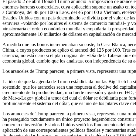
El pasado 2 de abril Donald Trump anunció la imposición de arancele
enormes barreras comerciales, cuya aplicación supone un asalto en tod
a Camboya, del 48 por 100 a Laos, del 46 por 100 a Vietnam, etcétera. 
Estados Unidos con un país determinado se dividía por el valor de la
estuviera «volando por los aires el sistema de comercio mundial» y vo
«trastornaría el orden económico mundial y empañaría la prosperidad d
aproximadamente 10 millardos de dólares en capitalización de mercad
A medida que los bonos incrementaban su coste, la Casa Blanca, nervio
China, a cuyos productos se aplico el arancel del 125 por 100. Tras e
carencia, no está claro si el plan original del «Día de la Liberación» 
economía global, cambio que los analistas, con independencia de su ad
Los aranceles de Trump parecen, a primera vista, representar una ruptu
La idea de que la agenda de Trump está dictada por las Big Tech ha
sostenido, que los aranceles sean una respuesta al declive del capita
crecimiento de la productividad, una fuerte inversión y gasto en I+D
de Mar-a-Lago» global a tenor del cual el dólar se debilitaría para fort
profundamente el sistema del dólar, que es uno de los pilares clave d
Los aranceles de Trump parecen, a primera vista, representar una rup
ha perseguido tozudamente un único proyecto hegemónico: construir un
comercio e inversión. Estados Unidos sentó los fundamentos del mismo 
aplicación de sus correspondientes políticas fiscales y monetarias aut
finalmente, de las barreras no arancelarias. En la década de 1970, Bre