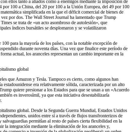
con ellos tanto a aliados como a enemigos mediante la imposición de
 34 por 100 a China, del 20 por 100 a la Unión Europea, del 49 por 100
matemática simplificada en la que el déficit comercial de bienes de
su vez por dos. The Wall Street Journal ha lamentado que Trump
l Times se trata de «un acto asombroso de autolesión», que
pales índices bursátiles se desplomaron y se volatilizaron
 100 para la mayoría de los países, con la notable excepción de
suspendido durante noventa días. Una vez que finalice este período de
u forma actual, los aranceles representan un cambio importante en la
pitalismo global
nceles que Amazon y Tesla. Tampoco es cierto, como algunos han
a estadounidense era relativamente sólida, caracterizada por un alto
e Trump quiere presionar a los Estados para que se unan a un «Acuerdo
ambién es inverosímil, ya que esta iniciativa desestabilizaría
.
 capitalismo global. Desde la Segunda Guerra Mundial, Estados Unidos
endientes, unidos entre sí a través de flujos transfronterizos de
lvaguardias permitían al resto de países cierta flexibilidad en la
r la integración mediante la eliminación de los aranceles y,
s de comercio e inversión de la globalización neoliberal: un orden