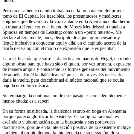
moda.
Pero precisamente cuando trabajaba en la preparación del primer
tomo de El Capital, los irascibles, los presuntuosos y mediocres
epígonos que llevan hoy la voz cantante en la Alemania culta dieron
en tratar a Hegel como el bueno de Moses Mendelssohn trataba a
Spinoza en tiempos de Lessing: como a un «perro muerto». Me
declaré abiertamente, pues, discípulo de aquel gran pensador y
llegué inclusive a coquetear aquí y allá, en el capítulo acerca de la
teoría del valor, con el modo de expresión que le es peculiar.
La mistificación que sufre la dialéctica en manos de Hegel, en modo
alguno obsta para que haya sido él quien, por vez primera, expusiera
de manera amplia y consciente las formas generales del movimiento
de aquella. En él la dialéctica está puesta del revés. Es necesario
darle la vuelta, para descubrir así el núcleo racional que se oculta
bajo la envoltura mística.
Sin embargo, la continuación de este pasaje es considerablemente
menos citada; es a saber:
En su forma mistificada, la dialéctica estuvo en boga en Alemania
porque parecía glorificar lo existente. En su figura racional, es
escándalo y abominación para la burguesía y sus portavoces
doctrinarios, porque en la intelección positiva de lo existente incluye
también, al propio tiempo, la inteligencia de su negación, de su