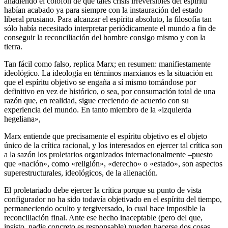
añadiendo el colofón de que tales crisis irreversibles del espíritu
habían acabado ya para siempre con la instauración del estado
liberal prusiano. Para alcanzar el espíritu absoluto, la filosofía tan
sólo había necesitado interpretar periódicamente el mundo a fin de
conseguir la reconciliación del hombre consigo mismo y con la
tierra.
Tan fácil como falso, replica Marx; en resumen: manifiestamente
ideológico. La ideología en términos marxianos es la situación en
que el espíritu objetivo se engaña a sí mismo tomándose por
definitivo en vez de histórico, o sea, por consumación total de una
razón que, en realidad, sigue creciendo de acuerdo con su
experiencia del mundo. En tanto miembro de la «izquierda
hegeliana»,
Marx entiende que precisamente el espíritu objetivo es el objeto
único de la crítica racional, y los interesados en ejercer tal crítica son
a la sazón los proletarios organizados internacionalmente –puesto
que «nación», como «religión», «derecho» o «estado», son aspectos
superestructurales, ideológicos, de la alienación.
El proletariado debe ejercer la crítica porque su punto de vista
configurador no ha sido todavía objetivado en el espíritu del tiempo,
permaneciendo oculto y tergiversado, lo cual hace imposible la
reconciliación final. Ante ese hecho inaceptable (pero del que,
insisto, nadie concreto es responsable) pueden hacerse dos cosas