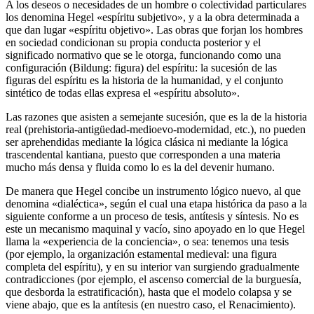
A los deseos o necesidades de un hombre o colectividad particulares
los denomina Hegel «espíritu subjetivo», y a la obra determinada a
que dan lugar «espíritu objetivo». Las obras que forjan los hombres
en sociedad condicionan su propia conducta posterior y el
significado normativo que se le otorga, funcionando como una
configuración (Bildung: figura) del espíritu: la sucesión de las
figuras del espíritu es la historia de la humanidad, y el conjunto
sintético de todas ellas expresa el «espíritu absoluto».
Las razones que asisten a semejante sucesión, que es la de la historia
real (prehistoria-antigüedad-medioevo-modernidad, etc.), no pueden
ser aprehendidas mediante la lógica clásica ni mediante la lógica
trascendental kantiana, puesto que corresponden a una materia
mucho más densa y fluida como lo es la del devenir humano.
De manera que Hegel concibe un instrumento lógico nuevo, al que
denomina «dialéctica», según el cual una etapa histórica da paso a la
siguiente conforme a un proceso de tesis, antítesis y síntesis. No es
este un mecanismo maquinal y vacío, sino apoyado en lo que Hegel
llama la «experiencia de la conciencia», o sea: tenemos una tesis
(por ejemplo, la organización estamental medieval: una figura
completa del espíritu), y en su interior van surgiendo gradualmente
contradicciones (por ejemplo, el ascenso comercial de la burguesía,
que desborda la estratificación), hasta que el modelo colapsa y se
viene abajo, que es la antítesis (en nuestro caso, el Renacimiento).