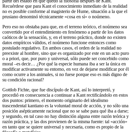
partir del estado en que quedó la filosofía después de Kant.
Recuérdese que para Kant el conocimiento inmediato de la realidad
no es posible conforme al magisterio de Hume, situación a la que el
prusiano denominó técnicamente «cosa en sí» o noúmeno.
Pero eso no obstaba para que, en el terreno teórico, el noúmeno sea
convertido por el entendimiento en fenómeno a partir de los datos
caóticos de la sensación, y, en el terreno práctico, donde no existen
datos empíricos válidos, el noúmeno funcione entonces como
postulado regulativo. En ambos casos, el orden de la realidad no
preexiste al hombre, sino que es organizado por este en un acto puro
o a priori, que, por puro y universal, sólo puede ser concebido como
moral –es decir… ¿Por qué la especie humana iba a ser la única en
modificar activamente su entorno, en vez de dejarse modificar por él
como ocurre a los animales, si no fuese porque eso es más digno de
su condición racional?
Gottlob Fichte, que fue discípulo de Kant, así lo interpretó, y
procedió en consecuencia a continuar a Kant rectificándolo en estos
dos puntos: primero, el momento originario del idealismo
trascendental kantiano es la voluntad moral de acción, y no sólo una
posición asépticamente racional que no se sabe para qué iba a darse;
y segundo, en tal caso no hay distinción alguna entre razón teórica y
razón práctica, y las dos provienen de la misma fuente: tal «acción»
en tanto que se quiere universal y necesaria, como es propio de la