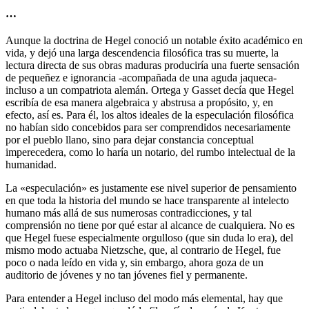
…
Aunque la doctrina de Hegel conoció un notable éxito académico en
vida, y dejó una larga descendencia filosófica tras su muerte, la
lectura directa de sus obras maduras produciría una fuerte sensación
de pequeñez e ignorancia -acompañada de una aguda jaqueca-
incluso a un compatriota alemán. Ortega y Gasset decía que Hegel
escribía de esa manera algebraica y abstrusa a propósito, y, en
efecto, así es. Para él, los altos ideales de la especulación filosófica
no habían sido concebidos para ser comprendidos necesariamente
por el pueblo llano, sino para dejar constancia conceptual
imperecedera, como lo haría un notario, del rumbo intelectual de la
humanidad.
La «especulación» es justamente ese nivel superior de pensamiento
en que toda la historia del mundo se hace transparente al intelecto
humano más allá de sus numerosas contradicciones, y tal
comprensión no tiene por qué estar al alcance de cualquiera. No es
que Hegel fuese especialmente orgulloso (que sin duda lo era), del
mismo modo actuaba Nietzsche, que, al contrario de Hegel, fue
poco o nada leído en vida y, sin embargo, ahora goza de un
auditorio de jóvenes y no tan jóvenes fiel y permanente.
Para entender a Hegel incluso del modo más elemental, hay que