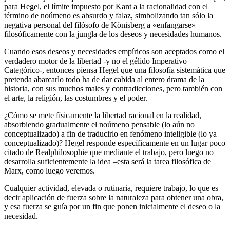
para Hegel, el límite impuesto por Kant a la racionalidad con el
término de noúmeno es absurdo y falaz, simbolizando tan sólo la
negativa personal del filósofo de Könisberg a «enfangarse»
filosóficamente con la jungla de los deseos y necesidades humanos.
Cuando esos deseos y necesidades empíricos son aceptados como el
verdadero motor de la libertad -y no el gélido Imperativo
Categórico-, entonces piensa Hegel que una filosofía sistemática que
pretenda abarcarlo todo ha de dar cabida al entero drama de la
historia, con sus muchos males y contradicciones, pero también con
el arte, la religión, las costumbres y el poder.
¿Cómo se mete físicamente la libertad racional en la realidad,
absorbiendo gradualmente el noúmeno pensable (lo aún no
conceptualizado) a fin de traducirlo en fenómeno inteligible (lo ya
conceptualizado)? Hegel responde específicamente en un lugar poco
citado de Realphilosophie que mediante el trabajo, pero luego no
desarrolla suficientemente la idea –esta será la tarea filosófica de
Marx, como luego veremos.
Cualquier actividad, elevada o rutinaria, requiere trabajo, lo que es
decir aplicación de fuerza sobre la naturaleza para obtener una obra,
y esa fuerza se guía por un fin que ponen inicialmente el deseo o la
necesidad.