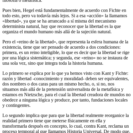
filosofía o metafísica.
Pues bien, Hegel está fundamentalmente de acuerdo con Fichte en
todo esto, pero va todavía más lejos. Si a esa «acción» la llamamos
«libertad», ya que se ha arrancado a sí misma del mecanismo
determinista natural, hay que reconocer que la libertad es la que
organiza el mundo humano más allá de la sujeción natural.
Pero el «reino de la libertad», que representa la esfera humana de la
existencia, tiene que ser pensado de acuerdo a dos condiciones:
primera, es un reino inteligible, lo que es decir que la libertad se rige
por una lógica sistemática; y segunda, ese «reino» no se instaura de
una sola vez, sino que integra toda la historia humana.
Lo primero se explica por lo que ya hemos visto con Kant y Fichte:
razón y libertad -conocimiento y moralidad- deben ser equivalentes,
dos nombres o dos caras para un mismo hecho, o, si no, nos
situamos más allá de la pretensión universalista de la metafísica y
estamos en Nietzsche, para el cual la libertad creadora de mundos no
obedece a ninguna lógica y produce, por tanto, fundaciones locales
y contingentes.
Lo segundo implica que para que la libertad realmente reorganice la
realidad primero tiene que meterse físicamente en ella y
transformarla después en concepto, lo cual, contra Kant, reclama un
proceso temporal al que llamamos Historia Universal. De modo que,