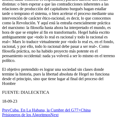
distintas: o bien esperar a que las contradicciones inherentes a las
relaciones de producción del capitalismo burgués hagan estallar
tarde o temprano el sistema, o bien acelerar el proceso mediante una
intervención de carácter ético-racional, es decir, lo que conocemos
como la Revolución. Y aquí está la entraña esencialmente práctica
del marxismo: la filosofía hasta ahora ha interpretado el mundo, es
hora de que se emplee al fin en transformarlo. Hegel había escrito
ambiguamente que «todo lo real es racional y todo lo racional es
real»: Marx lo traduce virtualmente por «todo lo real es, en el fondo,
racional, y por ello, todo lo racional debe pasar a ser real». Como
filosofía práctica, no ha habido proyecto más potente en el
pensamiento occidental: nada ya volverá a ser lo mismo en el terreno
político.
El objetivo pretendido es lograr una sociedad sin clases donde
termine la historia, pues la libertad absoluta de Hegel no funciona
desde el principio, sino que tiene lugar al final del proceso del
Hombre
FUENTE: DIALECKTICA
18-09-23
Prev
Cuba. En La Habana, la Cumbre del G77+China
Prisioneros de los Algoritmos
Next