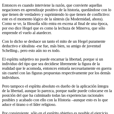
Entonces es cuando interviene la razón, que convierte aquellas
negaciones en aprendizaje positivo de la historia, quedándose con lo
que tienen de verdadero y suprimiendo lo que tienen de conflictivo:
este es el momento lógico de la síntesis (la Modernidad, ahora).
Como se ve, la filosofía sólo entra en escena al final de una época,
por eso dice Hegel que es como la lechuza de Minerva, que sólo
emprende el vuelo al atardecer.
Con lo dicho se deshace un tanto el mito de un Hegel puramente
deductivo e idealista -ese fue, más bien, su amigo de juventud
Schelling-, pero esto aún no es todo.
El espíritu subjetivo no puede encarnar la libertad, porque si un
individuo del tipo que sea decidiese libremente la figura de la
realidad que le acomoda, entonces entraría necesariamente en guerra
sin cuartel con las figuras propuestas respectivamente por los demás
individuos.
Pero tampoco el espíritu absoluto es dueño de la aplicación íntegra
de la libertad, aunque lo parezca, porque nadie puede colocarse en la
posición del que ha culminado todas las experiencias racionales
posibles y acabado con ello con la Historia –aunque esto es lo que
aduce el tirano o el líder religioso.
Por consiguiente, sólo en el espíritu objetivo es posible el ejercicio