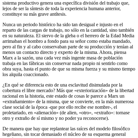
sistema productivo genera una específica división del trabajo que,
lejos de ser la síntesis de toda la experiencia humana anterior,
constituye su más grave antítesis.
Nunca un periodo histórico ha sido tan desigual e injusto en el
reparto de las cargas de trabajo, no sólo en la cantidad, sino también
en su naturaleza. El siervo de la gleba o el herrero de la Edad Media
arrimaban el hombro a fondo para su señor como estaba mandado,
pero al fin y al cabo conservaban parte de su producción y tenían al
menos un contacto directo y experto de la misma. Ahora, piensa
Marx a la sazón, una cada vez más ingente masa de población
trabaja en las fábricas sin conservar nada propio ni sentirlo como
obra suya, hasta el punto de que su misma fuerza y su mismo tiempo
los alquila coaccionado.
¿En qué se diferencia esto de una esclavitud disimulada por la
cobertura el libre mercado? Más que «exteriorización» de la libertad
racional en la historia, este estado de cosas le parece a Marx un
«extrañamiento» de la misma, que se convierte, en la más numerosa
clase social de la época -que por ello recibe ese nombre-, el
proletariado, en «alienación» (de alien, «otro», «extraño»: tornase
otro y extraño de sí mismo y no poder ya reconocerse).
De manera que hay que replantear las raíces del modelo filosófico
hegeliano, sin tocar demasiado el núcleo de su esquema general